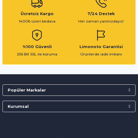
Ücretsiz Kargo
7/24 Destek
1400₺ üzeri bedava
Her zaman yanınızdayız!
%100 Güvenli
Limonoto Garantisi
256 Bit SSL ile koruma
Ürünlerde iade imkanı
Popüler Markalar
Kurumsal