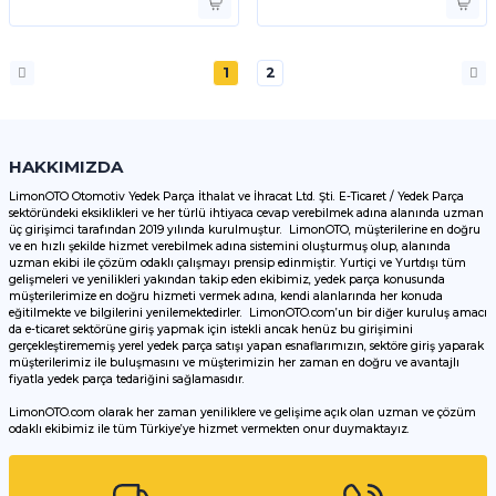
1
2
HAKKIMIZDA
LimonOTO Otomotiv Yedek Parça İthalat ve İhracat Ltd. Şti. E-Ticaret / Yedek Parça
sektöründeki eksiklikleri ve her türlü ihtiyaca cevap verebilmek adına alanında uzman
üç girişimci tarafından 2019 yılında kurulmuştur. LimonOTO, müşterilerine en doğru
ve en hızlı şekilde hizmet verebilmek adına sistemini oluşturmuş olup, alanında
uzman ekibi ile çözüm odaklı çalışmayı prensip edinmiştir. Yurtiçi ve Yurtdışı tüm
gelişmeleri ve yenilikleri yakından takip eden ekibimiz, yedek parça konusunda
müşterilerimize en doğru hizmeti vermek adına, kendi alanlarında her konuda
eğitilmekte ve bilgilerini yenilemektedirler. LimonOTO.com’un bir diğer kuruluş amacı
da e-ticaret sektörüne giriş yapmak için istekli ancak henüz bu girişimini
gerçekleştirememiş yerel yedek parça satışı yapan esnaflarımızın, sektöre giriş yaparak
müşterilerimiz ile buluşmasını ve müşterimizin her zaman en doğru ve avantajlı
fiyatla yedek parça tedariğini sağlamasıdır.
LimonOTO.com olarak her zaman yeniliklere ve gelişime açık olan uzman ve çözüm
odaklı ekibimiz ile tüm Türkiye’ye hizmet vermekten onur duymaktayız.