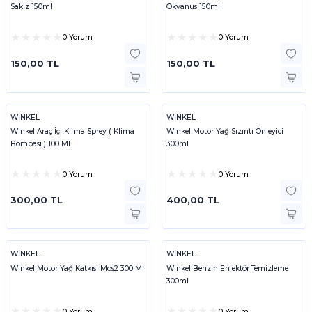
Sakız 150ml
Okyanus 150ml
0 Yorum
0 Yorum
150,00 TL
150,00 TL
WİNKEL
WİNKEL
Winkel Araç İçi Klima Sprey ( Klima
Winkel Motor Yağ Sızıntı Önleyici
Bombası ) 100 Ml.
300ml
0 Yorum
0 Yorum
300,00 TL
400,00 TL
WİNKEL
WİNKEL
Winkel Motor Yağ Katkısı Mos2 300 Ml
Winkel Benzin Enjektör Temizleme
300ml
0 Yorum
0 Yorum