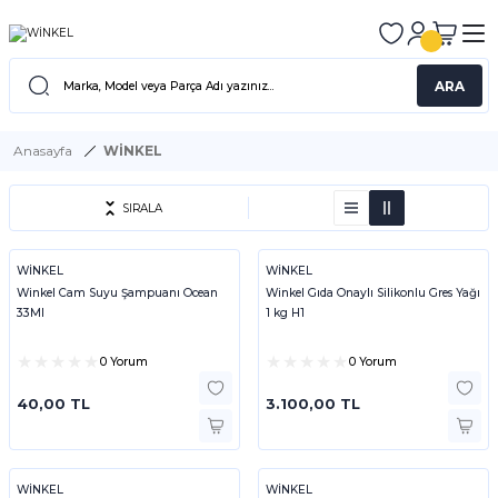
ARA
Anasayfa
WİNKEL
SIRALA
WİNKEL
WİNKEL
Winkel Cam Suyu Şampuanı Ocean
Winkel Gıda Onaylı Silikonlu Gres Yağı
33Ml
1 kg H1
0 Yorum
0 Yorum
40,00 TL
3.100,00 TL
WİNKEL
WİNKEL