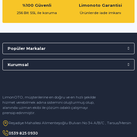
%100 Güvenli
Limonoto Garantisi
256 Bit SSL ile koruma
Ürünlerde iade imkanı
Popüler Markalar
Kurumsal
LimonOTO, müşterilerine en doğru ve en hızlı şekilde
hizmet verebilmek adına sistemini oluşturmuş olup,
alanında uzman ekibi ile çözüm odaklı çalışmayı
prensip edinmiştir.
Reşadiye Mahallesi Alimenteşoğlu Bulvarı No 34 A/B/C , Tarsus/Mersin
0539 825 0930