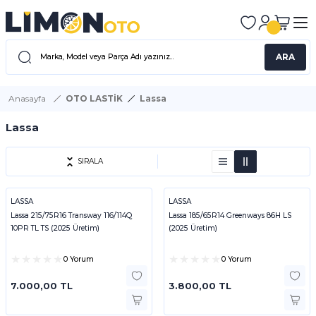
ARA
Anasayfa
OTO LASTİK
Lassa
Lassa
SIRALA
LASSA
LASSA
Lassa 215/75R16 Transway 116/114Q
Lassa 185/65R14 Greenways 86H LS
10PR TL TS (2025 Üretim)
(2025 Üretim)
0 Yorum
0 Yorum
7.000,00 TL
3.800,00 TL