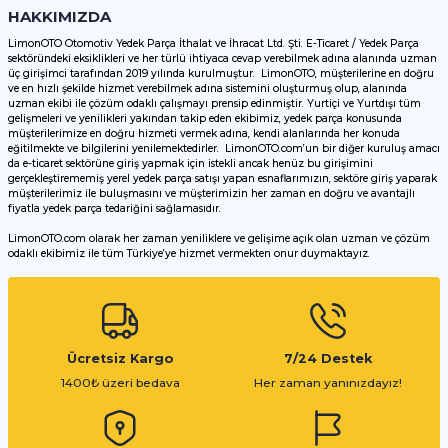
HAKKIMIZDA
LimonOTO Otomotiv Yedek Parça İthalat ve İhracat Ltd. Şti. E-Ticaret / Yedek Parça
sektöründeki eksiklikleri ve her türlü ihtiyaca cevap verebilmek adına alanında uzman
üç girişimci tarafından 2019 yılında kurulmuştur. LimonOTO, müşterilerine en doğru
ve en hızlı şekilde hizmet verebilmek adına sistemini oluşturmuş olup, alanında
uzman ekibi ile çözüm odaklı çalışmayı prensip edinmiştir. Yurtiçi ve Yurtdışı tüm
gelişmeleri ve yenilikleri yakından takip eden ekibimiz, yedek parça konusunda
müşterilerimize en doğru hizmeti vermek adına, kendi alanlarında her konuda
eğitilmekte ve bilgilerini yenilemektedirler. LimonOTO.com’un bir diğer kuruluş amacı
da e-ticaret sektörüne giriş yapmak için istekli ancak henüz bu girişimini
gerçekleştirememiş yerel yedek parça satışı yapan esnaflarımızın, sektöre giriş yaparak
müşterilerimiz ile buluşmasını ve müşterimizin her zaman en doğru ve avantajlı
fiyatla yedek parça tedariğini sağlamasıdır.
LimonOTO.com olarak her zaman yeniliklere ve gelişime açık olan uzman ve çözüm
odaklı ekibimiz ile tüm Türkiye’ye hizmet vermekten onur duymaktayız.
Ücretsiz Kargo
7/24 Destek
1400₺ üzeri bedava
Her zaman yanınızdayız!