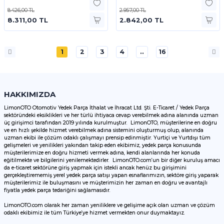
8.426,00 TL
2.957,00 TL
8.311,00 TL
2.842,00 TL
1
2
3
4
..
16
HAKKIMIZDA
LimonOTO Otomotiv Yedek Parça İthalat ve İhracat Ltd. Şti. E-Ticaret / Yedek Parça
sektöründeki eksiklikleri ve her türlü ihtiyaca cevap verebilmek adına alanında uzman
üç girişimci tarafından 2019 yılında kurulmuştur. LimonOTO, müşterilerine en doğru
ve en hızlı şekilde hizmet verebilmek adına sistemini oluşturmuş olup, alanında
uzman ekibi ile çözüm odaklı çalışmayı prensip edinmiştir. Yurtiçi ve Yurtdışı tüm
gelişmeleri ve yenilikleri yakından takip eden ekibimiz, yedek parça konusunda
müşterilerimize en doğru hizmeti vermek adına, kendi alanlarında her konuda
eğitilmekte ve bilgilerini yenilemektedirler. LimonOTO.com’un bir diğer kuruluş amacı
da e-ticaret sektörüne giriş yapmak için istekli ancak henüz bu girişimini
gerçekleştirememiş yerel yedek parça satışı yapan esnaflarımızın, sektöre giriş yaparak
müşterilerimiz ile buluşmasını ve müşterimizin her zaman en doğru ve avantajlı
fiyatla yedek parça tedariğini sağlamasıdır.
LimonOTO.com olarak her zaman yeniliklere ve gelişime açık olan uzman ve çözüm
odaklı ekibimiz ile tüm Türkiye’ye hizmet vermekten onur duymaktayız.