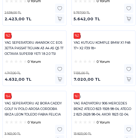
0 Yorum
0 Yorum
2.538,00 TL
5.757,00 TL
2.423,00 TL
5.642,00 TL
%2
%2
FEBI
FEBI
YAG SEPERATORU AMAROK CC EOS
YAG KUTUGU KOMPLE BMW X1 F48
JETTA PASSAT TIGUAN A3 A4 A5 Q5 TT
17> X2 F39 18>
OCTAVIA SUPERB YETI 1.8 2.0 TSI
CCTA
0 Yorum
0 Yorum
4.747,00 TL
7.135,00 TL
4.632,00 TL
7.020,00 TL
%4
%1
FEBI
FEBI
YAG SEPERATORU A2 BORA CADDY
YAG RADYATORU 906 MERCEDES
GOLF IV POLO AROSA CORDOBA
BENZ ATEGO 823-1928 98-04; ATEGO
IBIZA LEON TOLEDO FABIA FELICIA
2 823-2628 98-04; AXOR 1823 02-04;
OCTAVIA 96>0
AXOR
0 Yorum
0 Yorum
3.163,00 TL
13.923,00 TL