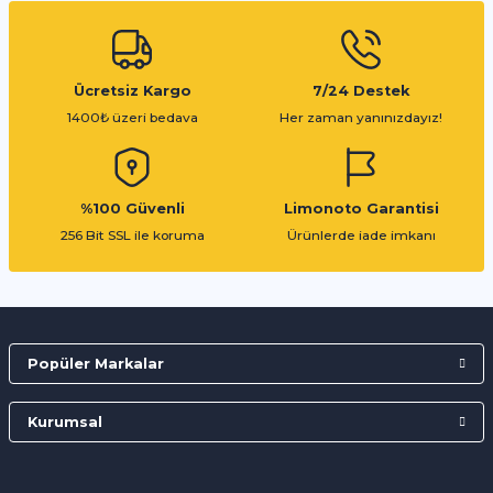
Ücretsiz Kargo
7/24 Destek
1400₺ üzeri bedava
Her zaman yanınızdayız!
%100 Güvenli
Limonoto Garantisi
256 Bit SSL ile koruma
Ürünlerde iade imkanı
Popüler Markalar
Kurumsal