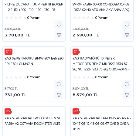
FILTRE DUCATO III JUMPER III BOXER
97>04 FABIA 00>08 CORDOBA 03>09
III 2.2HDI ( 100 - 110 - 120 - 130 - 15
IBIZA 02>10 AEX AKK AKV ANW APQ
AUD BB
0 Yorum
0 Yorum
3.896,00 TL
2.805,00 TL
3.781,00 TL
2.690,00 TL
%14
%1
FEBI
FEBI
YAG SEPERATORU BMW E87 E46 E90
YAG RADYATÖRÜ 10 PETEK
E91 E60 LCI M47 N
MERCEDES BENZ MK 1827-2534 87-
96; NG 1222-1933 73-96; O 303-404 91-
99; SK 173
0 Yorum
0 Yorum
847,00 TL
8.694,00 TL
732,00 TL
8.579,00 TL
%5
%2
FEBI
FEBI
YAG SEPERATORU POLO GOLF V VI
YAG SEPERATORU A4 08>15 A5 A6 A8
FABIA A2 OCTAVIA ROOMSTER ALTE
10>17 Q3 12>18 Q5 09>17 CABB CABA
1.8 2.0