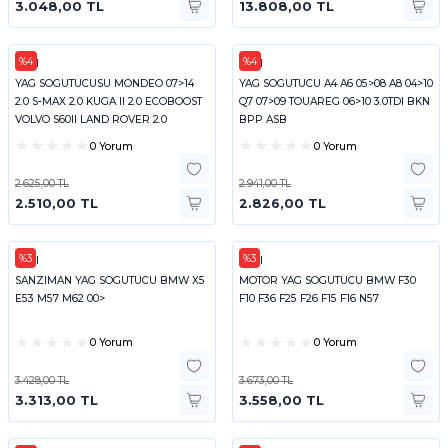
3.048,00 TL
13.808,00 TL
%4
%4
FEBI
FEBI
YAG SOGUTUCUSU MONDEO 07>14
YAG SOGUTUCU A4 A6 05>08 A8 04>10
2.0 S-MAX 2.0 KUGA II 2.0 ECOBOOST
Q7 07>09 TOUAREG 06>10 3.0TDI BKN
VOLVO S60II LAND ROVER 2.0
BPP ASB
DISCOVERY
0 Yorum
0 Yorum
2.625,00 TL
2.941,00 TL
2.510,00 TL
2.826,00 TL
%3
%3
FEBI
FEBI
SANZIMAN YAG SOGUTUCU BMW X5
MOTOR YAG SOGUTUCU BMW F30
E53 M57 M62 00>
F10 F36 F25 F26 F15 F16 N57
0 Yorum
0 Yorum
3.428,00 TL
3.673,00 TL
3.313,00 TL
3.558,00 TL