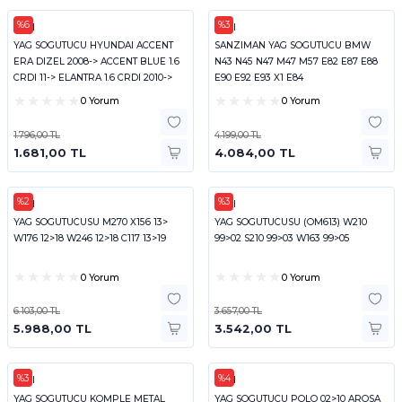
%6
%3
FEBI
FEBI
YAG SOGUTUCU HYUNDAI ACCENT
SANZIMAN YAG SOGUTUCU BMW
ERA DIZEL 2008-> ACCENT BLUE 1.6
N43 N45 N47 M47 M57 E82 E87 E88
CRDI 11-> ELANTRA 1.6 CRDI 2010->
E90 E92 E93 X1 E84
I20 1
0 Yorum
0 Yorum
1.796,00 TL
4.199,00 TL
1.681,00 TL
4.084,00 TL
%2
%3
FEBI
FEBI
YAG SOGUTUCUSU M270 X156 13>
YAG SOGUTUCUSU (OM613) W210
W176 12>18 W246 12>18 C117 13>19
99>02 S210 99>03 W163 99>05
0 Yorum
0 Yorum
6.103,00 TL
3.657,00 TL
5.988,00 TL
3.542,00 TL
%3
%4
FEBI
FEBI
YAG SOGUTUCU KOMPLE METAL
YAG SOGUTUCU POLO 02>10 AROSA