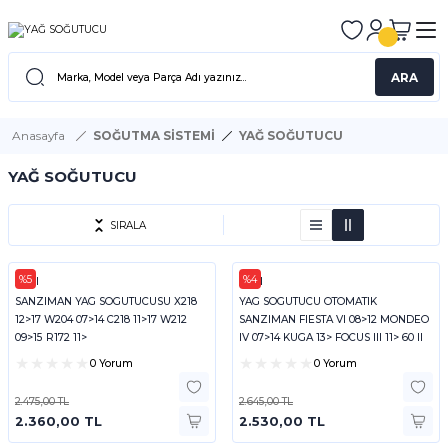
ARA
Anasayfa
SOĞUTMA SİSTEMİ
YAĞ SOĞUTUCU
YAĞ SOĞUTUCU
SIRALA
%5
%4
FEBI
FEBI
SANZIMAN YAG SOGUTUCUSU X218
YAG SOGUTUCU OTOMATIK
12>17 W204 07>14 C218 11>17 W212
SANZIMAN FIESTA VI 08>12 MONDEO
09>15 R172 11>
IV 07>14 KUGA 13> FOCUS III 11> 60 II
S80 II V
0 Yorum
0 Yorum
2.475,00 TL
2.645,00 TL
2.360,00 TL
2.530,00 TL