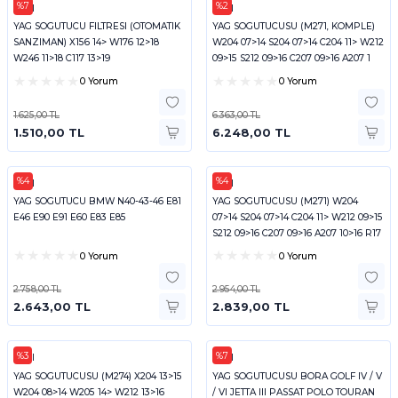
%7
%2
FEBI
FEBI
YAG SOGUTUCU FILTRESI (OTOMATIK
YAG SOGUTUCUSU (M271, KOMPLE)
SANZIMAN) X156 14> W176 12>18
W204 07>14 S204 07>14 C204 11> W212
W246 11>18 C117 13>19
09>15 S212 09>16 C207 09>16 A207 1
0 Yorum
0 Yorum
1.625,00 TL
6.363,00 TL
1.510,00 TL
6.248,00 TL
%4
%4
FEBI
FEBI
YAG SOGUTUCU BMW N40-43-46 E81
YAG SOGUTUCUSU (M271) W204
E46 E90 E91 E60 E83 E85
07>14 S204 07>14 C204 11> W212 09>15
S212 09>16 C207 09>16 A207 10>16 R17
0 Yorum
0 Yorum
2.758,00 TL
2.954,00 TL
2.643,00 TL
2.839,00 TL
%3
%7
FEBI
FEBI
YAG SOGUTUCUSU (M274) X204 13>15
YAG SOGUTUCUSU BORA GOLF IV / V
W204 08>14 W205 14> W212 13>16
/ VI JETTA III PASSAT POLO TOURAN