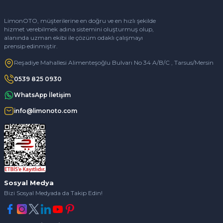
LimonOTO, müşterilerine en doğru ve en hızlı şekilde
hizmet verebilmek adına sistemini oluşturmuş olup,
alanında uzman ekibi ile çözüm odaklı çalışmayı
prensip edinmiştir.
Reşadiye Mahallesi Alimenteşoğlu Bulvarı No 34 A/B/C , Tarsus/Mersin
0539 825 0930
WhatsApp İletişim
info@limonoto.com
Sosyal Medya
Bizi Sosyal Medyada da Takip Edin!