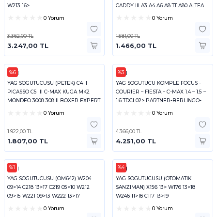
W213 16>
CADDY III A3 A4 A6 A8 TT A80 ALTEA
0 Yorum
0 Yorum
3.362,00 TL
1.581,00 TL
3.247,00 TL
1.466,00 TL
%6
%3
FEBI
FEBI
YAG SOGUTUCUSU (PETEK) C4 II
YAG SOGUTUCU KOMPLE FOCUS -
PICASSO C5 III C-MAX KUGA MK2
COURIER – FIESTA – C-MAX 1.4 – 1.5 –
MONDEO 3008 308 II BOXER EXPERT
1.6 TDCI 02> PARTNER-BERLINGO-
CITRO
0 Yorum
0 Yorum
1.922,00 TL
4.366,00 TL
1.807,00 TL
4.251,00 TL
%1
%4
FEBI
FEBI
YAG SOGUTUCUSU (OM642) W204
YAG SOGUTUCUSU (OTOMATIK
09>14 C218 13>17 C219 05>10 W212
SANZIMAN) X156 13> W176 13>18
09>15 W221 09>13 W222 13>17
W246 11>18 C117 13>19
SPRINTER 90
0 Yorum
0 Yorum