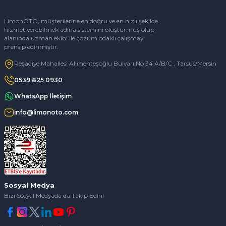
LimonOTO, müşterilerine en doğru ve en hızlı şekilde
hizmet verebilmek adına sistemini oluşturmuş olup,
alanında uzman ekibi ile çözüm odaklı çalışmayı
prensip edinmiştir.
Reşadiye Mahallesi Alimenteşoğlu Bulvarı No 34 A/B/C , Tarsus/Mersin
0539 825 0930
WhatsApp İletişim
info@limonoto.com
Sosyal Medya
Bizi Sosyal Medyada da Takip Edin!