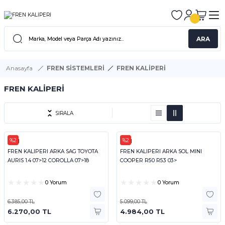
ARA
Anasayfa
FREN SİSTEMLERİ
FREN KALİPERİ
FREN KALİPERİ
SIRALA
%2
%2
FEBI
FEBI
FREN KALIPERI ARKA SAG TOYOTA
FREN KALIPERI ARKA SOL MINI
AURIS 1.4 07>12 COROLLA 07>18
COOPER R50 R53 03>
0 Yorum
0 Yorum
6.385,00 TL
5.099,00 TL
6.270,00 TL
4.984,00 TL