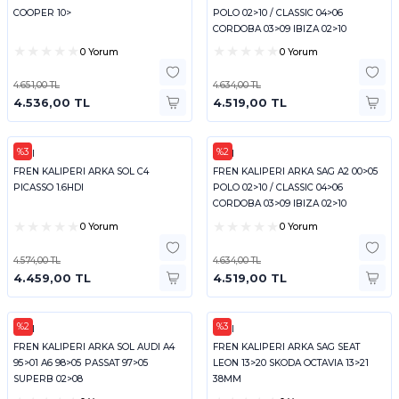
COOPER 10>
POLO 02>10 / CLASSIC 04>06
CORDOBA 03>09 IBIZA 02>10
0 Yorum
0 Yorum
4.651,00 TL
4.634,00 TL
4.536,00 TL
4.519,00 TL
%3
%2
FEBI
FEBI
FREN KALIPERI ARKA SOL C4
FREN KALIPERI ARKA SAG A2 00>05
PICASSO 1.6HDI
POLO 02>10 / CLASSIC 04>06
CORDOBA 03>09 IBIZA 02>10
0 Yorum
0 Yorum
4.574,00 TL
4.634,00 TL
4.459,00 TL
4.519,00 TL
%2
%3
FEBI
FEBI
FREN KALIPERI ARKA SOL AUDI A4
FREN KALIPERI ARKA SAG SEAT
95>01 A6 98>05 PASSAT 97>05
LEON 13>20 SKODA OCTAVIA 13>21
SUPERB 02>08
38MM