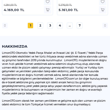
4.284,00 TL
5.276,00 TL
4.169,00 TL
5.161,00 TL
1
2
3
4
..
7
HAKKIMIZDA
LimonOTO Otomotiv Yedek Parça İthalat ve İhracat Ltd. Şti. E-Ticaret / Yedek Parça
sektöründeki eksiklikleri ve her türlü ihtiyaca cevap verebilmek adına alanında uzman
üç girişimci tarafından 2019 yılında kurulmuştur. LimonOTO, müşterilerine en doğru
ve en hızlı şekilde hizmet verebilmek adına sistemini oluşturmuş olup, alanında
uzman ekibi ile çözüm odaklı çalışmayı prensip edinmiştir. Yurtiçi ve Yurtdışı tüm
gelişmeleri ve yenilikleri yakından takip eden ekibimiz, yedek parça konusunda
müşterilerimize en doğru hizmeti vermek adına, kendi alanlarında her konuda
eğitilmekte ve bilgilerini yenilemektedirler. LimonOTO.com’un bir diğer kuruluş amacı
da e-ticaret sektörüne giriş yapmak için istekli ancak henüz bu girişimini
gerçekleştirememiş yerel yedek parça satışı yapan esnaflarımızın, sektöre giriş yaparak
müşterilerimiz ile buluşmasını ve müşterimizin her zaman en doğru ve avantajlı
fiyatla yedek parça tedariğini sağlamasıdır.
LimonOTO.com olarak her zaman yeniliklere ve gelişime açık olan uzman ve çözüm
odaklı ekibimiz ile tüm Türkiye’ye hizmet vermekten onur duymaktayız.