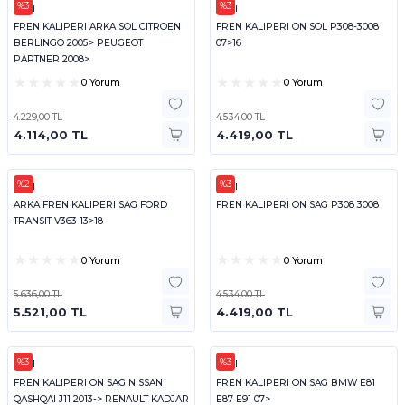
%3
%3
FEBI
FEBI
FREN KALIPERI ARKA SOL CITROEN
FREN KALIPERI ON SOL P308-3008
BERLINGO 2005> PEUGEOT
07>16
PARTNER 2008>
0 Yorum
0 Yorum
4.229,00 TL
4.534,00 TL
4.114,00 TL
4.419,00 TL
%2
%3
FEBI
FEBI
ARKA FREN KALIPERI SAG FORD
FREN KALIPERI ON SAG P308 3008
TRANSIT V363 13>18
0 Yorum
0 Yorum
5.636,00 TL
4.534,00 TL
5.521,00 TL
4.419,00 TL
%3
%3
FEBI
FEBI
FREN KALIPERI ON SAG NISSAN
FREN KALIPERI ON SAG BMW E81
QASHQAI J11 2013-> RENAULT KADJAR
E87 E91 07>