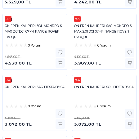
5.329,00 TL
4.242,00 TL
%2
%3
FEBI
FEBI
ON FREN KALIPERI SOL MONDEO S
ON FREN KALIPERI SAG MONDEO S
MAX 2.0TDCI 07>14 RANGE ROVER
MAX 2.0TDCI 07>14 RANGE ROVER
EVOQUE
EVOQUE
0 Yorum
0 Yorum
4.645,00 TL
4.102,00 TL
4.530,00 TL
3.987,00 TL
%4
%4
FEBI
FEBI
ON FREN KALIPERI SAG FIESTA 08>14
ON FREN KALIPERI SOL FIESTA 08>14
0 Yorum
0 Yorum
3.187,00 TL
3.187,00 TL
3.072,00 TL
3.072,00 TL