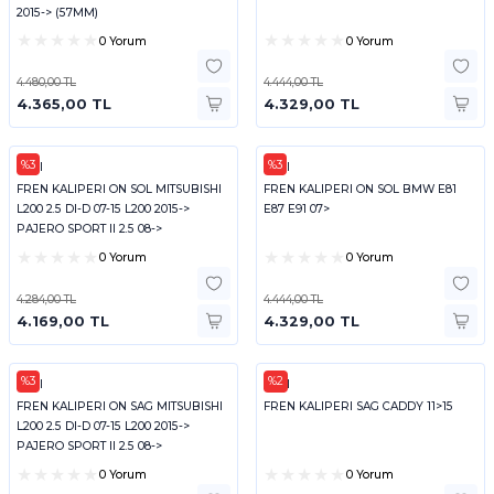
2015-> (57MM)
0 Yorum
0 Yorum
4.480,00 TL
4.444,00 TL
4.365,00 TL
4.329,00 TL
%3
%3
FEBI
FEBI
FREN KALIPERI ON SOL MITSUBISHI
FREN KALIPERI ON SOL BMW E81
L200 2.5 DI-D 07-15 L200 2015->
E87 E91 07>
PAJERO SPORT II 2.5 08->
0 Yorum
0 Yorum
4.284,00 TL
4.444,00 TL
4.169,00 TL
4.329,00 TL
%3
%2
FEBI
FEBI
FREN KALIPERI ON SAG MITSUBISHI
FREN KALIPERI SAG CADDY 11>15
L200 2.5 DI-D 07-15 L200 2015->
PAJERO SPORT II 2.5 08->
0 Yorum
0 Yorum