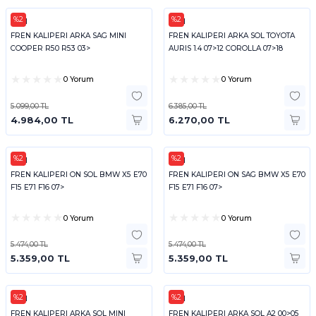
%2
%2
FEBI
FEBI
FREN KALIPERI ARKA SAG MINI
FREN KALIPERI ARKA SOL TOYOTA
COOPER R50 R53 03>
AURIS 1.4 07>12 COROLLA 07>18
0 Yorum
0 Yorum
5.099,00 TL
6.385,00 TL
4.984,00 TL
6.270,00 TL
%2
%2
FEBI
FEBI
FREN KALIPERI ON SOL BMW X5 E70
FREN KALIPERI ON SAG BMW X5 E70
F15 E71 F16 07>
F15 E71 F16 07>
0 Yorum
0 Yorum
5.474,00 TL
5.474,00 TL
5.359,00 TL
5.359,00 TL
%2
%2
FEBI
FEBI
FREN KALIPERI ARKA SOL MINI
FREN KALIPERI ARKA SOL A2 00>05