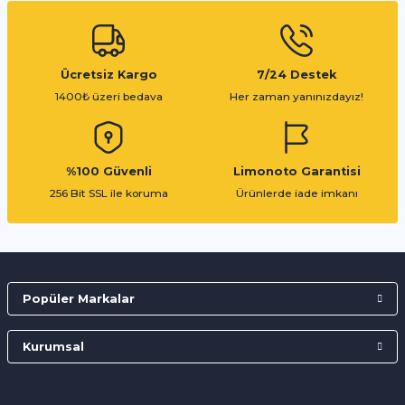
Ücretsiz Kargo
7/24 Destek
1400₺ üzeri bedava
Her zaman yanınızdayız!
%100 Güvenli
Limonoto Garantisi
256 Bit SSL ile koruma
Ürünlerde iade imkanı
Popüler Markalar
Kurumsal