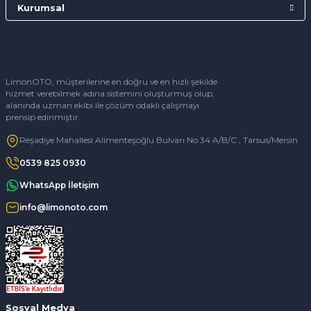
Kurumsal
LimonOTO, müşterilerine en doğru ve en hızlı şekilde
hizmet verebilmek adına sistemini oluşturmuş olup,
alanında uzman ekibi ile çözüm odaklı çalışmayı
prensip edinmiştir.
Reşadiye Mahallesi Alimenteşoğlu Bulvarı No 34 A/B/C , Tarsus/Mersin
0539 825 0930
WhatsApp İletişim
info@limonoto.com
Sosyal Medya