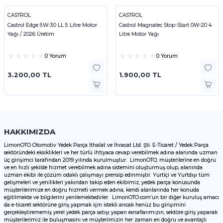
CASTROL
CASTROL
Castrol Edge 5W-30 LL 5 Litre Motor
Castrol Magnatec Stop-Start 0W-20 4
Yağı / 2026 Üretim
Litre Motor Yağı
0 Yorum
0 Yorum
3.200,00 TL
1.900,00 TL
HAKKIMIZDA
LimonOTO Otomotiv Yedek Parça İthalat ve İhracat Ltd. Şti. E-Ticaret / Yedek Parça
sektöründeki eksiklikleri ve her türlü ihtiyaca cevap verebilmek adına alanında uzman
üç girişimci tarafından 2019 yılında kurulmuştur. LimonOTO, müşterilerine en doğru
ve en hızlı şekilde hizmet verebilmek adına sistemini oluşturmuş olup, alanında
uzman ekibi ile çözüm odaklı çalışmayı prensip edinmiştir. Yurtiçi ve Yurtdışı tüm
gelişmeleri ve yenilikleri yakından takip eden ekibimiz, yedek parça konusunda
müşterilerimize en doğru hizmeti vermek adına, kendi alanlarında her konuda
eğitilmekte ve bilgilerini yenilemektedirler. LimonOTO.com’un bir diğer kuruluş amacı
da e-ticaret sektörüne giriş yapmak için istekli ancak henüz bu girişimini
gerçekleştirememiş yerel yedek parça satışı yapan esnaflarımızın, sektöre giriş yaparak
müşterilerimiz ile buluşmasını ve müşterimizin her zaman en doğru ve avantajlı