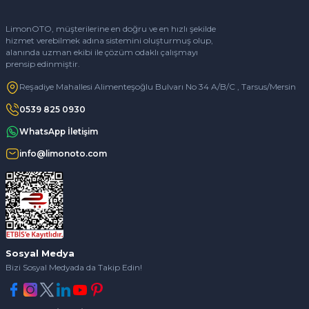
LimonOTO, müşterilerine en doğru ve en hızlı şekilde
hizmet verebilmek adına sistemini oluşturmuş olup,
alanında uzman ekibi ile çözüm odaklı çalışmayı
prensip edinmiştir.
Reşadiye Mahallesi Alimenteşoğlu Bulvarı No 34 A/B/C , Tarsus/Mersin
0539 825 0930
WhatsApp İletişim
info@limonoto.com
Sosyal Medya
Bizi Sosyal Medyada da Takip Edin!