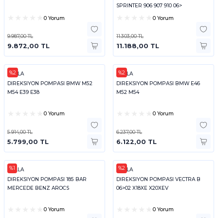
SPRINTER 906 907 910 06>
0 Yorum
0 Yorum
9.987,00 TL
11.303,00 TL
9.872,00 TL
11.188,00 TL
%2
%2
HELLA
HELLA
DIREKSIYON POMPASI BMW M52
DIREKSIYON POMPASI BMW E46
M54 E39 E38
M52 M54
0 Yorum
0 Yorum
5.914,00 TL
6.237,00 TL
5.799,00 TL
6.122,00 TL
%1
%2
HELLA
HELLA
DIREKSIYON POMPASI 185 BAR
DIREKSIYON POMPASI VECTRA B
MERCEDE BENZ AROCS
06>02 X18XE X20XEV
0 Yorum
0 Yorum