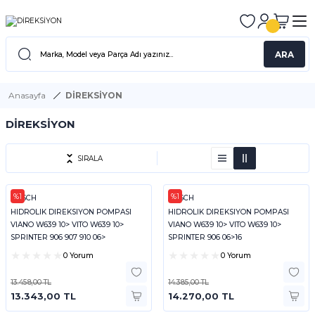
ARA
Anasayfa
DİREKSİYON
DİREKSİYON
SIRALA
%1
%1
BOSCH
BOSCH
HIDROLIK DIREKSIYON POMPASI
HIDROLIK DIREKSIYON POMPASI
VIANO W639 10> VITO W639 10>
VIANO W639 10> VITO W639 10>
SPRINTER 906 907 910 06>
SPRINTER 906 06>16
0 Yorum
0 Yorum
13.458,00 TL
14.385,00 TL
13.343,00 TL
14.270,00 TL