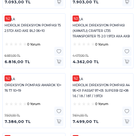
7.093,00 TL
7.903,00 TL
%2
%3
HELLA
HELLA
HIDROLIK DIREKSIYON POMPASI T5
HIDROLIK DIREKSIYON POMPASI
2.5TDI AXD AXE BLJ 06>10
(KANATLI) CRAFTER LT35
TRANSPORTER T5 2.0 1.9TDI AXA AXB
AXC
0 Yorum
0 Yorum
6.931,00 TL
4.477,00 TL
6.816,00 TL
4.362,00 TL
%2
%2
HELLA
HELLA
DIREKSIYON POMPASI AMAROK 10>
HIDROLIK DIREKSIYON POMPASI A4
T6 T7 10>19
95>01 PASSAT 97>05 SUPERB 02>08
1.6 / 1.8 / 1.8T / 1.9TDI
0 Yorum
0 Yorum
7.501,00 TL
7.614,00 TL
7.386,00 TL
7.499,00 TL