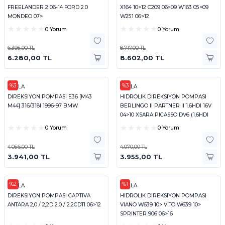
FREELANDER 2 06-14 FORD 2.0
X164 10>12 C209 06>09 W163 05>09
MONDEO 07>
W251 06>12
0 Yorum
0 Yorum
6.395,00 TL
8.717,00 TL
6.280,00 TL
8.602,00 TL
%3
%3
HELLA
HELLA
DIREKSIYON POMPASI E36 [M43
HIDROLIK DIREKSIYON POMPASI
M44] 316/318I 1996-97 BMW
BERLINGO II PARTNER II 1,6HDI 16V
04>10 XSARA PICASSO DV6 (1,6HDI
16V)
0 Yorum
0 Yorum
4.056,00 TL
4.070,00 TL
3.941,00 TL
3.955,00 TL
%2
%1
HELLA
HELLA
DIREKSIYON POMPASI CAPTIVA
HIDROLIK DIREKSIYON POMPASI
ANTARA 2,0 / 2,2D 2,0 / 2,2CDTI 06>12
VIANO W639 10> VITO W639 10>
SPRINTER 906 06>16