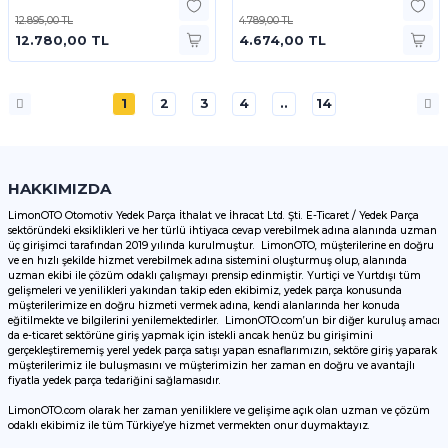
12.895,00 TL
4.789,00 TL
12.780,00 TL
4.674,00 TL
1
2
3
4
..
14
HAKKIMIZDA
LimonOTO Otomotiv Yedek Parça İthalat ve İhracat Ltd. Şti. E-Ticaret / Yedek Parça
sektöründeki eksiklikleri ve her türlü ihtiyaca cevap verebilmek adına alanında uzman
üç girişimci tarafından 2019 yılında kurulmuştur. LimonOTO, müşterilerine en doğru
ve en hızlı şekilde hizmet verebilmek adına sistemini oluşturmuş olup, alanında
uzman ekibi ile çözüm odaklı çalışmayı prensip edinmiştir. Yurtiçi ve Yurtdışı tüm
gelişmeleri ve yenilikleri yakından takip eden ekibimiz, yedek parça konusunda
müşterilerimize en doğru hizmeti vermek adına, kendi alanlarında her konuda
eğitilmekte ve bilgilerini yenilemektedirler. LimonOTO.com’un bir diğer kuruluş amacı
da e-ticaret sektörüne giriş yapmak için istekli ancak henüz bu girişimini
gerçekleştirememiş yerel yedek parça satışı yapan esnaflarımızın, sektöre giriş yaparak
müşterilerimiz ile buluşmasını ve müşterimizin her zaman en doğru ve avantajlı
fiyatla yedek parça tedariğini sağlamasıdır.
LimonOTO.com olarak her zaman yeniliklere ve gelişime açık olan uzman ve çözüm
odaklı ekibimiz ile tüm Türkiye’ye hizmet vermekten onur duymaktayız.