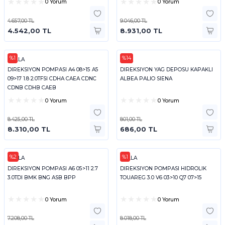
0 Yorum
0 Yorum
4.657,00 TL
9.046,00 TL
4.542,00 TL
8.931,00 TL
%1
%14
HELLA
KALE
DIREKSIYON POMPASI A4 08>15 A5
DIREKSIYON YAG DEPOSU KAPAKLI
09>17 1.8 2.0TFSI CDHA CAEA CDNC
ALBEA PALIO SIENA
CDNB CDHB CAEB
0 Yorum
0 Yorum
8.425,00 TL
801,00 TL
8.310,00 TL
686,00 TL
%2
%1
HELLA
HELLA
DIREKSIYON POMPASI A6 05>11 2.7
DIREKSIYON POMPASI HIDROLIK
3.0TDI BMK BNG ASB BPP
TOUAREG 3.0 V6 03>10 Q7 07>15
0 Yorum
0 Yorum
7.208,00 TL
8.018,00 TL