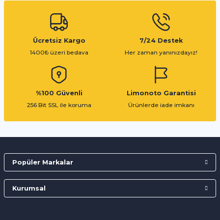
Ücretsiz Kargo
7/24 Destek
1400₺ üzeri bedava
Her zaman yanınızdayız!
%100 Güvenli
Limonoto Garantisi
256 Bit SSL ile koruma
Ürünlerde iade imkanı
Popüler Markalar
Kurumsal