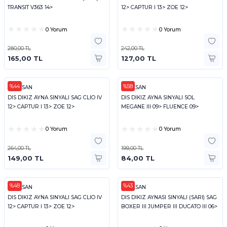
TRANSIT V363 14>
12> CAPTUR I 13> ZOE 12>
0 Yorum
0 Yorum
280,00 TL
242,00 TL
165,00 TL
127,00 TL
%44
%58
PLEKSAN
PLEKSAN
DIS DIKIZ AYNA SINYALI SAG CLIO IV
DIS DIKIZ AYNA SINYALI SOL
12> CAPTUR I 13> ZOE 12>
MEGANE III 09> FLUENCE 09>
0 Yorum
0 Yorum
264,00 TL
199,00 TL
149,00 TL
84,00 TL
%48
%43
PLEKSAN
PLEKSAN
DIS DIKIZ AYNA SINYALI SAG CLIO IV
DIS DIKIZ AYNASI SINYALI (SARI) SAG
12> CAPTUR I 13> ZOE 12>
BOXER III JUMPER III DUCATO III 06>