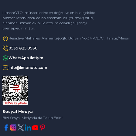
LimonOTO, müşterilerine en doğru ve en hızlı şekilde
hizmet verebilmek adına sistemini oluşturmuş olup,
alanında uzman ekibi ile çözüm odaklı çalışmayı
prensip edinmiştir.
Reşadiye Mahallesi Alimenteşoğlu Bulvarı No 34 A/B/C , Tarsus/Mersin
0539 825 0930
WhatsApp İletişim
info@limonoto.com
Sosyal Medya
Bizi Sosyal Medyada da Takip Edin!