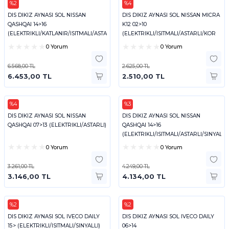
%2
%4
ART
ART
DIS DIKIZ AYNASI SOL NISSAN
DIS DIKIZ AYNASI SOL NISSAN MICRA
QASHQAI 14>16
K12 02>10
(ELEKTRIKLI/KATLANIR/ISITMALI/ASTARLI/SINYALLI)
(ELEKTRIKLI/ISITMALI/ASTARLI/KOR
NOKTALI)
0 Yorum
0 Yorum
6.568,00 TL
2.625,00 TL
6.453,00 TL
2.510,00 TL
%4
%3
ART
ART
DIS DIKIZ AYNASI SOL NISSAN
DIS DIKIZ AYNASI SOL NISSAN
QASHQAI 07>13 (ELEKTRIKLI/ASTARLI)
QASHQAI 14>16
(ELEKTRIKLI/ISITMALI/ASTARLI/SINYALLI)
0 Yorum
0 Yorum
3.261,00 TL
4.249,00 TL
3.146,00 TL
4.134,00 TL
%2
%2
ART
ART
DIS DIKIZ AYNASI SOL IVECO DAILY
DIS DIKIZ AYNASI SOL IVECO DAILY
15> (ELEKTRIKLI/ISITMALI/SINYALLI)
06>14