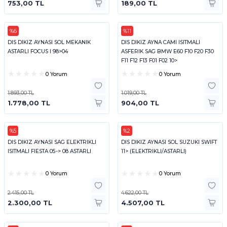
753,00 TL
189,00 TL
%6
%11
ART
ART
DIS DIKIZ AYNASI SOL MEKANIK
DIS DIKIZ AYNA CAMI ISITMALI
ASTARLI FOCUS I 98>04
ASFERIK SAG BMW E60 F10 F20 F30
F11 F12 F13 F01 F02 10>
0 Yorum
0 Yorum
1.893,00 TL
1.019,00 TL
1.778,00 TL
904,00 TL
%5
%2
ART
ART
DIS DIKIZ AYNASI SAG ELEKTRIKLI
DIS DIKIZ AYNASI SOL SUZUKI SWIFT
ISITMALI FIESTA 05-> 08 ASTARLI
11> (ELEKTRIKLI/ASTARLI)
0 Yorum
0 Yorum
2.415,00 TL
4.622,00 TL
2.300,00 TL
4.507,00 TL