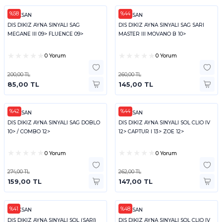
%58
%44
PLEKSAN
PLEKSAN
DIS DIKIZ AYNA SINYALI SAG
DIS DIKIZ AYNA SINYALI SAG SARI
MEGANE III 09> FLUENCE 09>
MASTER III MOVANO B 10>
0 Yorum
0 Yorum
200,00 TL
260,00 TL
85,00 TL
145,00 TL
%42
%44
PLEKSAN
PLEKSAN
DIS DIKIZ AYNA SINYALI SAG DOBLO
DIS DIKIZ AYNA SINYALI SOL CLIO IV
10> / COMBO 12>
12> CAPTUR I 13> ZOE 12>
0 Yorum
0 Yorum
274,00 TL
262,00 TL
159,00 TL
147,00 TL
%41
%48
PLEKSAN
PLEKSAN
DIS DIKIZ AYNA SINYALI SOL (SARI)
DIS DIKIZ AYNA SINYALI SOL CLIO IV