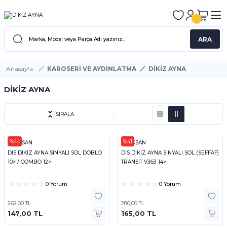
ARA
Anasayfa
KAROSERİ VE AYDINLATMA
DİKİZ AYNA
DİKİZ AYNA
SIRALA
%44
%41
PLEKSAN
PLEKSAN
DIS DIKIZ AYNA SINYALI SOL DOBLO
DIS DIKIZ AYNA SINYALI SOL (SEFFAF)
10> / COMBO 12>
TRANSIT V363 14>
0 Yorum
0 Yorum
262,00 TL
280,00 TL
147,00 TL
165,00 TL