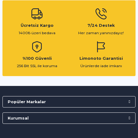
Ücretsiz Kargo
7/24 Destek
1400₺ üzeri bedava
Her zaman yanınızdayız!
%100 Güvenli
Limonoto Garantisi
256 Bit SSL ile koruma
Ürünlerde iade imkanı
Popüler Markalar
Kurumsal