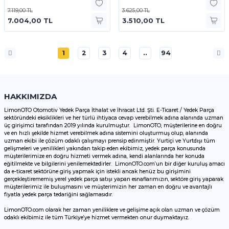
7.119,00 TL
3.625,00 TL
7.004,00 TL
3.510,00 TL
1
2
3
4
..
94
HAKKIMIZDA
LimonOTO Otomotiv Yedek Parça İthalat ve İhracat Ltd. Şti. E-Ticaret / Yedek Parça
sektöründeki eksiklikleri ve her türlü ihtiyaca cevap verebilmek adına alanında uzman
üç girişimci tarafından 2019 yılında kurulmuştur. LimonOTO, müşterilerine en doğru
ve en hızlı şekilde hizmet verebilmek adına sistemini oluşturmuş olup, alanında
uzman ekibi ile çözüm odaklı çalışmayı prensip edinmiştir. Yurtiçi ve Yurtdışı tüm
gelişmeleri ve yenilikleri yakından takip eden ekibimiz, yedek parça konusunda
müşterilerimize en doğru hizmeti vermek adına, kendi alanlarında her konuda
eğitilmekte ve bilgilerini yenilemektedirler. LimonOTO.com’un bir diğer kuruluş amacı
da e-ticaret sektörüne giriş yapmak için istekli ancak henüz bu girişimini
gerçekleştirememiş yerel yedek parça satışı yapan esnaflarımızın, sektöre giriş yaparak
müşterilerimiz ile buluşmasını ve müşterimizin her zaman en doğru ve avantajlı
fiyatla yedek parça tedariğini sağlamasıdır.
LimonOTO.com olarak her zaman yeniliklere ve gelişime açık olan uzman ve çözüm
odaklı ekibimiz ile tüm Türkiye’ye hizmet vermekten onur duymaktayız.