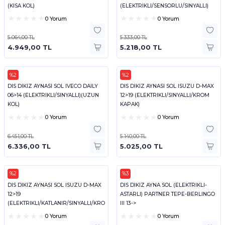
(KISA KOL)
(ELEKTRIKLI/SENSORLU/SINYALLI)
(KISA KOL)
0 Yorum
0 Yorum
5.064,00 TL
5.333,00 TL
4.949,00 TL
5.218,00 TL
%2
%2
ART
ART
DIS DIKIZ AYNASI SOL IVECO DAILY
DIS DIKIZ AYNASI SOL ISUZU D-MAX
06>14 (ELEKTRIKLI/SINYALLI)(UZUN
12>19 (ELEKTRIKLI/SINYALLI/KROM
KOL)
KAPAK)
0 Yorum
0 Yorum
6.451,00 TL
5.140,00 TL
6.336,00 TL
5.025,00 TL
%2
%3
ART
ART
DIS DIKIZ AYNASI SOL ISUZU D-MAX
DIS DIKIZ AYNA SOL (ELEKTRIKLI-
12>19
ASTARLI) PARTNER TEPE-BERLINGO
(ELEKTRIKLI/KATLANIR/SINYALLI/KROM
III 13->
KAPAK)
0 Yorum
0 Yorum