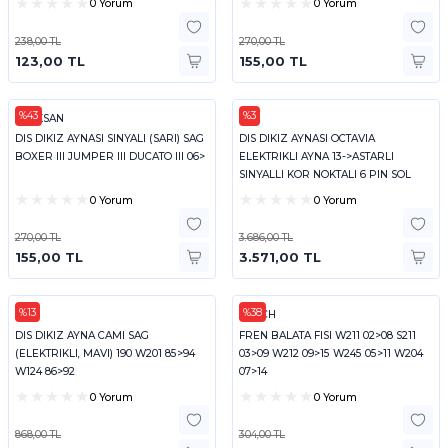
0 Yorum
0 Yorum
238,00 TL
270,00 TL
123,00 TL
155,00 TL
%43
%3
PLEKSAN
SPJ
DIS DIKIZ AYNASI SINYALI (SARI) SAG
DIS DIKIZ AYNASI OCTAVIA
BOXER III JUMPER III DUCATO III 06>
ELEKTRIKLI AYNA 13->ASTARLI
SINYALLI KOR NOKTALI 6 PIN SOL
0 Yorum
0 Yorum
270,00 TL
3.686,00 TL
155,00 TL
3.571,00 TL
%13
%38
SPJ
BOSCH
DIS DIKIZ AYNA CAMI SAG
FREN BALATA FISI W211 02>08 S211
(ELEKTRIKLI, MAVI) 190 W201 85>94
03>09 W212 09>15 W245 05>11 W204
W124 86>92
07>14
0 Yorum
0 Yorum
868,00 TL
304,00 TL