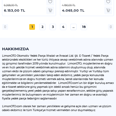
6.268,00 TL
4.180,00 TL
6.153,00 TL
4.065,00 TL
1
2
3
4
..
18
HAKKIMIZDA
LimonOTO Otomotiv Yedek Parça İthalat ve İhracat Ltd. Şti. E-Ticaret / Yedek Parça
sektöründeki eksiklikleri ve her türlü ihtiyaca cevap verebilmek adına alanında uzman
üç girişimci tarafından 2019 yılında kurulmuştur. LimonOTO, müşterilerine en doğru
ve en hızlı şekilde hizmet verebilmek adına sistemini oluşturmuş olup, alanında
uzman ekibi ile çözüm odaklı çalışmayı prensip edinmiştir. Yurtiçi ve Yurtdışı tüm
gelişmeleri ve yenilikleri yakından takip eden ekibimiz, yedek parça konusunda
müşterilerimize en doğru hizmeti vermek adına, kendi alanlarında her konuda
eğitilmekte ve bilgilerini yenilemektedirler. LimonOTO.com’un bir diğer kuruluş amacı
da e-ticaret sektörüne giriş yapmak için istekli ancak henüz bu girişimini
gerçekleştirememiş yerel yedek parça satışı yapan esnaflarımızın, sektöre giriş yaparak
müşterilerimiz ile buluşmasını ve müşterimizin her zaman en doğru ve avantajlı
fiyatla yedek parça tedariğini sağlamasıdır.
LimonOTO.com olarak her zaman yeniliklere ve gelişime açık olan uzman ve çözüm
odaklı ekibimiz ile tüm Türkiye’ye hizmet vermekten onur duymaktayız.