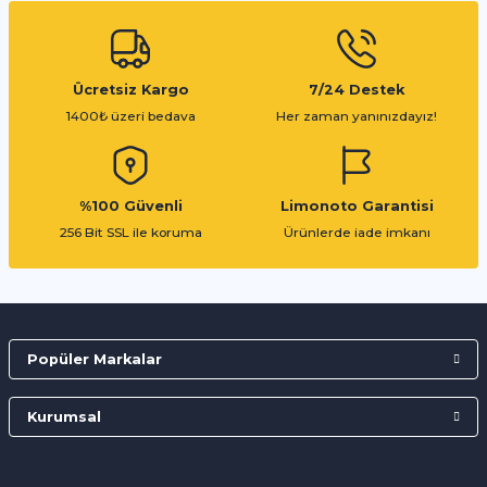
Ücretsiz Kargo
7/24 Destek
1400₺ üzeri bedava
Her zaman yanınızdayız!
%100 Güvenli
Limonoto Garantisi
256 Bit SSL ile koruma
Ürünlerde iade imkanı
Popüler Markalar
Kurumsal