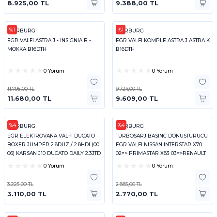
8.925,00 TL
9.388,00 TL
%1
%1
PIERBURG
PIERBURG
EGR VALFI ASTRA J - INSIGNIA B -
EGR VALFI KOMPLE ASTRA J ASTRA K
MOKKA B16DTH
B16DTH
0 Yorum
0 Yorum
11.795,00 TL
9.724,00 TL
11.680,00 TL
9.609,00 TL
%4
%4
PIERBURG
PIERBURG
EGR ELEKTROVANA VALFI DUCATO
TURBOSARJ BASINC DONUSTURUCU
BOXER JUMPER 2.8DUZ / 2.8HDI (00
EGR VALFI NISSAN INTERSTAR X70
06) KARSAN J10 DUCATO DAILY 2.3JTD
02=> PRIMASTAR X83 03=>RENAULT
BOX
KANGOO ME
0 Yorum
0 Yorum
3.225,00 TL
2.885,00 TL
3.110,00 TL
2.770,00 TL