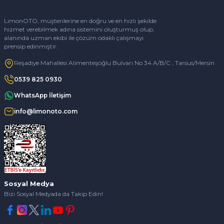
LimonOTO, müşterilerine en doğru ve en hızlı şekilde
hizmet verebilmek adına sistemini oluşturmuş olup,
alanında uzman ekibi ile çözüm odaklı çalışmayı
prensip edinmiştir.
Reşadiye Mahallesi Alimenteşoğlu Bulvarı No 34 A/B/C , Tarsus/Mersin
0539 825 0930
WhatsApp İletişim
info@limonoto.com
Sosyal Medya
Bizi Sosyal Medyada da Takip Edin!