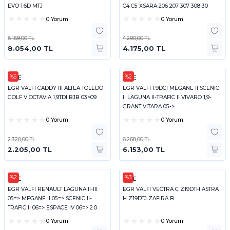
EVO 1.6D MTJ
C4 C5 XSARA 206 207 307 308 30
0 Yorum
0 Yorum
8.169,00 TL
4.290,00 TL
8.054,00 TL
4.175,00 TL
%5
%2
KALE
KALE
EGR VALFI CADDY III ALTEA TOLEDO
EGR VALFI 1.9DCI MEGANE II SCENIC
GOLF V OCTAVIA 1,9TDI BJB 03>09
II LAGUNA II-TRAFIC II VIVARO 1,9-
GRANT VITARA 05->
0 Yorum
0 Yorum
2.320,00 TL
6.268,00 TL
2.205,00 TL
6.153,00 TL
%2
%3
KALE
KALE
EGR VALFI RENAULT LAGUNA II-III
EGR VALFI VECTRA C Z19DTH ASTRA
05=> MEGANE II 05=> SCENIC II-
H Z19DTJ ZAFIRA B
TRAFIC II 06=> ESPACE IV 06=> 2.0
DCI
0 Yorum
0 Yorum