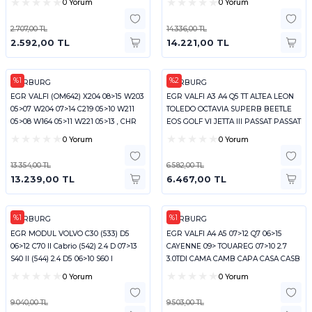
0 Yorum
0 Yorum
2.707,00 TL
14.336,00 TL
2.592,00 TL
14.221,00 TL
%1
%2
PIERBURG
PIERBURG
EGR VALFI (OM642) X204 08>15 W203
EGR VALFI A3 A4 Q5 TT ALTEA LEON
05>07 W204 07>14 C219 05>10 W211
TOLEDO OCTAVIA SUPERB BEETLE
05>08 W164 05>11 W221 05>13 , CHR
EOS GOLF VI JETTA III PASSAT PASSAT
CC
0 Yorum
0 Yorum
13.354,00 TL
6.582,00 TL
13.239,00 TL
6.467,00 TL
%1
%1
PIERBURG
PIERBURG
EGR MODUL VOLVO C30 (533) D5
EGR VALFI A4 A5 07>12 Q7 06>15
06>12 C70 II Cabrio (542) 2.4 D 07>13
CAYENNE 09> TOUAREG 07>10 2.7
S40 II (544) 2.4 D5 06>10 S60 I
3.0TDI CAMA CAMB CAPA CASA CASB
0 Yorum
0 Yorum
9.040,00 TL
9.503,00 TL