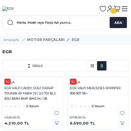
ARA
Anasayfa
MOTOR PARÇALARI
EGR
EGR
SIRALA
%3
%2
HELLA
HELLA
EGR VALFI CADDY GOLF PASSAT
EGR VALFI MERCEDES SPRINTER
TOURAN A3 FABIA 1,9 / 2,0 TDI BLS
906 907 06>
BSU BMM BMP BMS 04 / 08
0 Yorum
0 Yorum
4.325,00 TL
6.705,00 TL
4.210,00 TL
6.590,00 TL