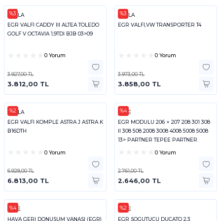
%3
%3
HELLA
HELLA
EGR VALFI CADDY III ALTEA TOLEDO
EGR VALFI,VW TRANSPORTER T4
GOLF V OCTAVIA 1,9TDI BJB 03>09
0 Yorum
0 Yorum
3.927,00 TL
3.973,00 TL
3.812,00 TL
3.858,00 TL
%2
%4
HELLA
KALE
EGR VALFI KOMPLE ASTRA J ASTRA K
EGR MODULU 206 + 207 208 301 308
B16DTH
II 308 508 2008 3008 4008 5008 5008
13> PARTNER TEPEE PARTNER
EXPER
0 Yorum
0 Yorum
6.928,00 TL
2.761,00 TL
6.813,00 TL
2.646,00 TL
%4
%2
KALE
KALE
HAVA GERI DONUSUM VANASI (EGR)
EGR SOGUTUCU DUCATO 2.3