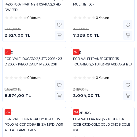
P406 P307 PARTNER XSARA 2,0 HDI
MULTIJET 06>
DW10TD
0 Yorum
0 Yorum
2.642,00 TL
7.443,00 TL
2.527,00 TL
7.328,00 TL
%1
%5
KALE
KALE
EGR VALFI DUCATO 2,3 JTD 2002> 2,3
EGR VALFI TRANSPORTER T5
D 2006> IVECO DAILY IV 2006 2011
TOUAREG 2,5 TDI 03>09 AXD AXB BLJ
0 Yorum
0 Yorum
8.689,00 TL
2.119,00 TL
8.574,00 TL
2.004,00 TL
%4
%1
KALE
PIERBURG
EGR VALFI BORA CADDY II GOLF IV
EGR VALFI A4 A6 Q5 2,0TDI CJCA
POLO A3 CORDOBA IBIZA 1,9TDI AGR
CJCB CJCD CGLC CGLD CMGB CGLE
ALH ATD AMF 96>05
08>