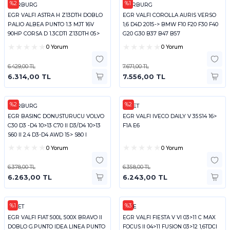
%2
%1
PIERBURG
PIERBURG
EGR VALFI ASTRA H Z13DTH DOBLO
EGR VALFI COROLLA AURIS VERSO
PALIO ALBEA PUNTO 1.3 MJT 16V
1,6 D4D 2015-> BMW F10 F20 F30 F40
90HP CORSA D 1.3CDTI Z13DTH 05>
G20 G30 B37 B47 B57
0 Yorum
0 Yorum
6.429,00 TL
7.671,00 TL
6.314,00 TL
7.556,00 TL
%2
%2
PIERBURG
FACET
EGR BASINC DONUSTURUCU VOLVO
EGR VALFI IVECO DAILY V 35S14 16>
C30 D3 -D4 10>13 C70 II D3/D4 10>13
F1A E6
S60 II 2.4 D3-D4 AWD 15> S80 I
0 Yorum
0 Yorum
6.378,00 TL
6.358,00 TL
6.263,00 TL
6.243,00 TL
%1
%3
FACET
KALE
EGR VALFI FIAT 500L 500X BRAVO II
EGR VALFI FIESTA V VI 03>11 C MAX
DOBLO G.PUNTO IDEA LINEA PUNTO
FOCUS II 04>11 FUSION 03>12 1,6TDCI