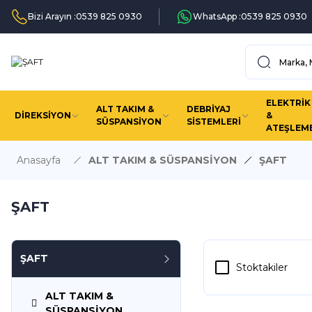
Bizi Arayın :
0539 825 0930
WhatsApp :
0539 825 0930
ELEKTRİK
ALT TAKIM &
DEBRİYAJ
DİREKSİYON
&
SÜSPANSİYON
SİSTEMLERİ
ATEŞLEM
Anasayfa
ALT TAKIM & SÜSPANSİYON
ŞAFT
ŞAFT
ŞAFT
Stoktakiler
ALT TAKIM &
SÜSPANSİYON