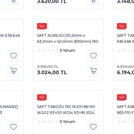
3.620,00 TL
3.148,
%4
%2
FEBI
FEBI
W E36 E46
SAFT AGIRLIGI (30,0mm x
SAFT TA
63,0mm x 141,0mm Ø90mm) 190
E65 E66 
W201 82>93 W124 86>92 S124
0 Yorum
85>93
3.139,00 TL
6.309,00
3.024,00 TL
6.194,
%3
%3
FEBI
FEBI
ULMANSIZ)
SAFT TAKOZU 190 W201 86>90
SAFT AS
3
W202 93>00 W124 93>95 S124
N55 F10 F
86>90
0 Yorum