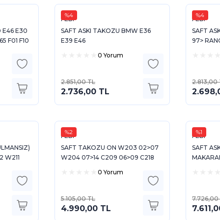
%4
%4
FEBI
FEBI
 E46 E30
SAFT ASKI TAKOZU BMW E36
SAFT AS
65 F01 F10
E39 E46
97> RAN
4 E86 E85
0 Yorum
2.851,00 TL
2.813,00
2.736,00 TL
2.698,
%2
%1
FEBI
FEBI
ULMANSIZ)
SAFT TAKOZU ON W203 02>07
SAFT AS
2 W211
W204 07>14 C209 06>09 C218
MAKARAL
20 99>05
11>17 W211 02>08 W212 11>16 C207
MALZEMES
0 Yorum
09>16
(LCV)
5.105,00 TL
7.726,00
4.990,00 TL
7.611,