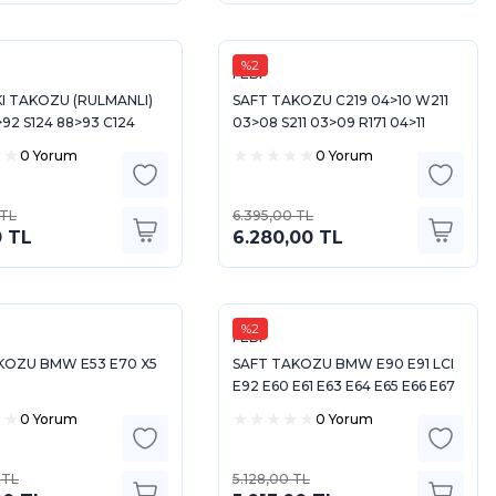
%2
FEBI
KI TAKOZU (RULMANLI)
SAFT TAKOZU C219 04>10 W211
92 S124 88>93 C124
03>08 S211 03>09 R171 04>11
07 85>89
0 Yorum
0 Yorum
 TL
6.395,00 TL
0 TL
6.280,00 TL
%2
FEBI
KOZU BMW E53 E70 X5
SAFT TAKOZU BMW E90 E91 LCI
E92 E60 E61 E63 E64 E65 E66 E67
E84
0 Yorum
0 Yorum
 TL
5.128,00 TL