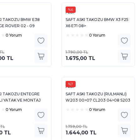
%6
FEBI
KI TAKOZU BMW E38
SAFT ASKI TAKOZU BMW X3 F25
GE ROVER 02 - 09
X6 E71 08>
0 Yorum
0 Yorum
 TL
1.790,00 TL
00 TL
1.675,00 TL
%7
FEBI
KI TAKOZU ENTEGRE
SAFT ASKI TAKOZU (RULMANLI)
I YATAK VE MONTAJ
W203 00>07 CL203 04>08 S203
I ILE MAN TGE 2.0 TDI
01>07 C209 02>09 A209 02>10
0 Yorum
0 Yorum
R230 08>12 R172
 TL
1.759,00 TL
00 TL
1.644,00 TL