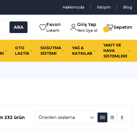
Hakkımızda
İletişim
Blog
Favori
Giriş Yap
ARA
Sepetim
Listem
Yeni Üye ol
YAKIT VE
OTO
SOĞUTMA
YAĞ &
HAVA
RI
LASTİK
SİSTEMİ
KATKILAR
SİSTEMLERİ
m 232 ürün