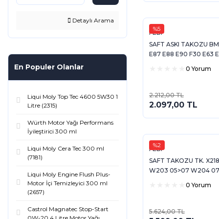
Detaylı Arama
%5
FEBI
SAFT ASKI TAKOZU BM
E87 E88 E90 F30 E63 
En Populer Olanlar
0 Yorum
2.212,00 TL
Liqui Moly Top Tec 4600 5W30 1
2.097,00 TL
Litre (2315)
Würth Motor Yağı Performans
İyileştirici 300 ml
%2
Liqui Moly Cera Tec 300 ml
FEBI
(7181)
SAFT TAKOZU TK. X218
W203 05>07 W204 07
Liqui Moly Engine Flush Plus-
05>07 S204 07>13 C21
Motor İçi Temizleyici 300 ml
0 Yorum
W212 09>16 W221 05
(2657)
Castrol Magnatec Stop-Start
5.624,00 TL
0W-20 4 Litre Motor Yağı