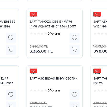
%3
%11
FEBI
FEBI
W E81 E82
SAFT TAKOZU X156 13> W176
SAFT AS
E64 E84
14>18 W246 13>18 C117 14>19 X117
W124 86>
15>19
87>93 R1
0 Yorum
3.480,00 TL
1.093,00
3.365,00 TL
978,0
%3
%4
FEBI
FEBI
 12>17
SAFT ASKI BILYASI BMW G20 19>
SAFT TA
>14 S203
E71 X6
9 05>10
0 Yorum
3.735,00 TL
3.263,00