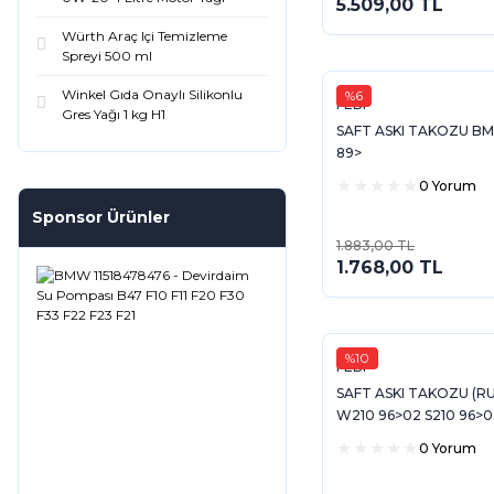
5.509,00 TL
Würth Araç Içi Temizleme
Spreyi 500 ml
Winkel Gıda Onaylı Silikonlu
%6
FEBI
Gres Yağı 1 kg H1
SAFT ASKI TAKOZU BM
89>
0 Yorum
Sponsor Ürünler
1.883,00 TL
1.768,00 TL
%10
FEBI
SAFT ASKI TAKOZU (R
W210 96>02 S210 96>0
0 Yorum