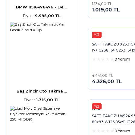
1.134,00 TL
BMW 11518478476 - De ...
1.019,00 TL
Fiyat :
9.995,00 TL
%3
FEBI
SAFT TAKOZU X253 15>
17> C238 16> C253 16>1
0 Yorum
4.441,00 TL
4.326,00 TL
Baş Zincir Oto Takma ...
Fiyat :
1.315,00 TL
%2
FEBI
SAFT TAKOZU W124 93
89>93 W126 85>91 C126
R107 86>89
0 Yorum