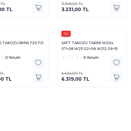
 TL
3.346,00 TL
00 TL
3.231,00 TL
%2
FEBI
KI TAKOZU BMW F20 F21
SAFT TAKOZU TAKIMI W204
07>08 W211 02>08 W212 09>15
S211 03>09 S212 09>16
0 Yorum
0 Yorum
 TL
6.434,00 TL
00 TL
6.319,00 TL