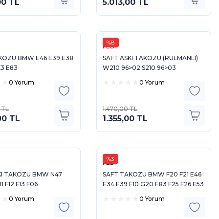
00 TL
5.013,00 TL
%8
FEBI
KOZU BMW E46 E39 E38
SAFT ASKI TAKOZU (RULMANLI)
X3 E83
W210 96>02 S210 96>03
0 Yorum
0 Yorum
 TL
1.470,00 TL
00 TL
1.355,00 TL
%3
FEBI
KI TAKOZU BMW N47
SAFT TAKOZU BMW F20 F21 E46
11 F12 F13 F06
E34 E39 F10 G20 E83 F25 F26 E53
E70
0 Yorum
0 Yorum