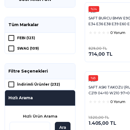
%14
FEBI
SAFT BURCU BMW E90
E34 E36 E38 E39 E60 E
Tüm Markalar
F20 E84 E83 E53 E70 Z
0 Yorum
E89 E81 E8
FEBI (123)
SWAG (109)
829,00 TL
714,00 TL
Filtre Seçenekleri
%8
FEBI
İndirimli Ürünler (232)
SAFT ASKI TAKOZU (R
C219 04>10 W210 97>0
Hızlı Arama
02>08 S211 03>09 W2
0 Yorum
C215 99>06
Hızlı Ürün Arama
1.520,00 TL
1.405,00 TL
Ara