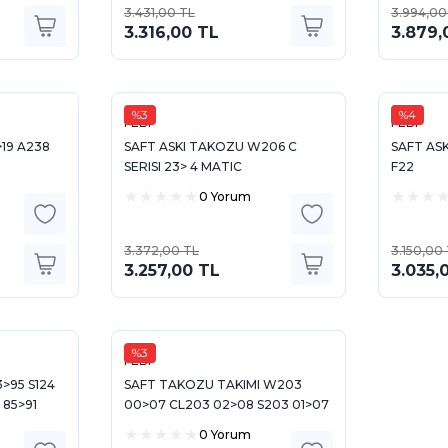
3.431,00 TL
3.994,00
3.316,00 TL
3.879,
%3
%4
FEBI
FEBI
19 A238
SAFT ASKI TAKOZU W206 C
SAFT AS
9
SERISI 23> 4 MATIC
F22
0 Yorum
3.372,00 TL
3.150,00
3.257,00 TL
3.035,
%3
FEBI
>95 S124
SAFT TAKOZU TAKIMI W203
 85>91
00>07 CL203 02>08 S203 01>07
C209 02>09 A209 03>10 W220
0 Yorum
03>05