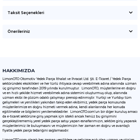
Taksit Seçenekleri
Bu ürüne ilk yorumu siz yapın!
Önerileriniz
Yorum Yaz
Bu ürünün fiyat bilgisi, resim, ürün açıklamalarında ve diğer
konularda yetersiz gördüğünüz noktaları öneri formunu
kullanarak tarafımıza iletebilirsiniz.
Görüş ve önerileriniz için teşekkür ederiz.
HAKKIMIZDA
LimonOTO Otomotiv Yedek Parça İthalat ve İhracat Ltd. Şti. E-Ticaret / Yedek Parça
sektöründeki eksiklikleri ve her türlü ihtiyaca cevap verebilmek adına alanında uzman
Ürün resmi kalitesiz, bozuk veya görüntülenemiyor.
üç girişimci tarafından 2019 yılında kurulmuştur. LimonOTO, müşterilerine en doğru
ve en hızlı şekilde hizmet verebilmek adına sistemini oluşturmuş olup, alanında
Ürün açıklamasında eksik bilgiler bulunuyor.
uzman ekibi ile çözüm odaklı çalışmayı prensip edinmiştir. Yurtiçi ve Yurtdışı tüm
Ürün bilgilerinde hatalar bulunuyor.
gelişmeleri ve yenilikleri yakından takip eden ekibimiz, yedek parça konusunda
müşterilerimize en doğru hizmeti vermek adına, kendi alanlarında her konuda
Ürün fiyatı diğer sitelerden daha pahalı.
eğitilmekte ve bilgilerini yenilemektedirler. LimonOTO.com’un bir diğer kuruluş amacı
da e-ticaret sektörüne giriş yapmak için istekli ancak henüz bu girişimini
Bu ürüne benzer farklı alternatifler olmalı.
gerçekleştirememiş yerel yedek parça satışı yapan esnaflarımızın, sektöre giriş yaparak
müşterilerimiz ile buluşmasını ve müşterimizin her zaman en doğru ve avantajlı
fiyatla yedek parça tedariğini sağlamasıdır.
LimonOTO.com olarak her zaman yeniliklere ve gelişime açık olan uzman ve çözüm