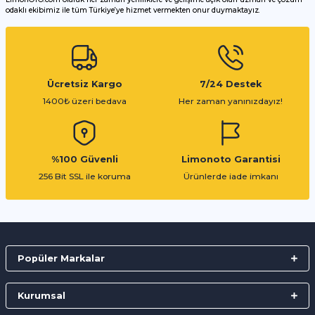
odaklı ekibimiz ile tüm Türkiye’ye hizmet vermekten onur duymaktayız.
Gönder
Ücretsiz Kargo
7/24 Destek
1400₺ üzeri bedava
Her zaman yanınızdayız!
%100 Güvenli
Limonoto Garantisi
256 Bit SSL ile koruma
Ürünlerde iade imkanı
Popüler Markalar
Kurumsal