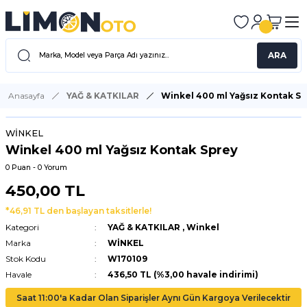
ARA
Anasayfa
YAĞ & KATKILAR
Winkel 400 ml Yağsız Kontak S
WİNKEL
Winkel 400 ml Yağsız Kontak Sprey
0 Puan - 0 Yorum
450,00 TL
*46,91 TL den başlayan taksitlerle!
Kategori
YAĞ & KATKILAR
,
Winkel
Marka
WİNKEL
Stok Kodu
W170109
Havale
436,50 TL (%3,00 havale indirimi)
Saat 11:00'a Kadar Olan Siparişler Aynı Gün Kargoya Verilecektir