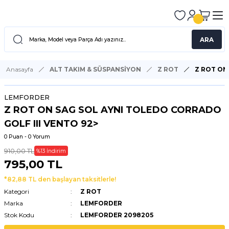
ARA
Anasayfa
ALT TAKIM & SÜSPANSİYON
Z ROT
Z ROT ON
LEMFORDER
Z ROT ON SAG SOL AYNI TOLEDO CORRADO
GOLF III VENTO 92>
0 Puan - 0 Yorum
910,00 TL
%13 İndirim
795,00 TL
*82,88 TL den başlayan taksitlerle!
Kategori
Z ROT
Marka
LEMFORDER
Stok Kodu
LEMFORDER 2098205