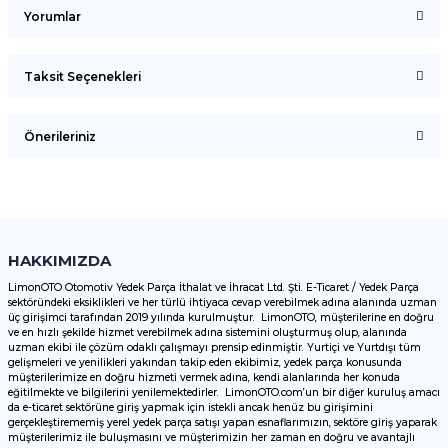
Yorumlar
Taksit Seçenekleri
Bu ürüne ilk yorumu siz yapın!
Önerileriniz
Yorum Yaz
Bu ürünün fiyat bilgisi, resim, ürün açıklamalarında ve diğer
konularda yetersiz gördüğünüz noktaları öneri formunu
kullanarak tarafımıza iletebilirsiniz.
Görüş ve önerileriniz için teşekkür ederiz.
HAKKIMIZDA
LimonOTO Otomotiv Yedek Parça İthalat ve İhracat Ltd. Şti. E-Ticaret / Yedek Parça
sektöründeki eksiklikleri ve her türlü ihtiyaca cevap verebilmek adına alanında uzman
Ürün resmi kalitesiz, bozuk veya görüntülenemiyor.
üç girişimci tarafından 2019 yılında kurulmuştur. LimonOTO, müşterilerine en doğru
ve en hızlı şekilde hizmet verebilmek adına sistemini oluşturmuş olup, alanında
Ürün açıklamasında eksik bilgiler bulunuyor.
uzman ekibi ile çözüm odaklı çalışmayı prensip edinmiştir. Yurtiçi ve Yurtdışı tüm
Ürün bilgilerinde hatalar bulunuyor.
gelişmeleri ve yenilikleri yakından takip eden ekibimiz, yedek parça konusunda
müşterilerimize en doğru hizmeti vermek adına, kendi alanlarında her konuda
Ürün fiyatı diğer sitelerden daha pahalı.
eğitilmekte ve bilgilerini yenilemektedirler. LimonOTO.com’un bir diğer kuruluş amacı
da e-ticaret sektörüne giriş yapmak için istekli ancak henüz bu girişimini
Bu ürüne benzer farklı alternatifler olmalı.
gerçekleştirememiş yerel yedek parça satışı yapan esnaflarımızın, sektöre giriş yaparak
müşterilerimiz ile buluşmasını ve müşterimizin her zaman en doğru ve avantajlı