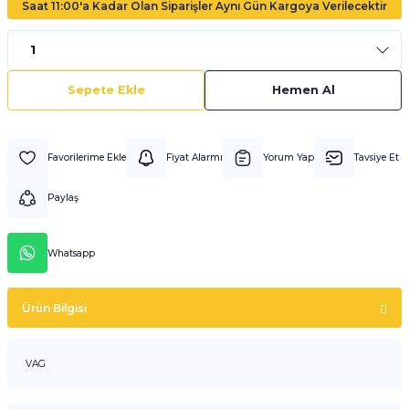
Saat 11:00'a Kadar Olan Siparişler Aynı Gün Kargoya Verilecektir
Sepete Ekle
Hemen Al
Fiyat Alarmı
Yorum Yap
Tavsiye Et
Paylaş
Whatsapp
Ürün Bilgisi
VAG