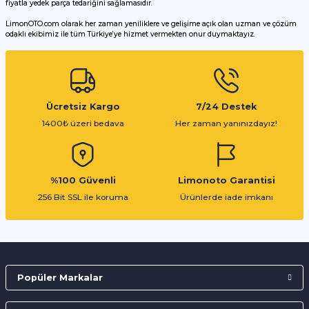
fiyatla yedek parça tedariğini sağlamasıdır.
LimonOTO.com olarak her zaman yeniliklere ve gelişime açık olan uzman ve çözüm
odaklı ekibimiz ile tüm Türkiye’ye hizmet vermekten onur duymaktayız.
Gönder
Ücretsiz Kargo
7/24 Destek
1400₺ üzeri bedava
Her zaman yanınızdayız!
%100 Güvenli
Limonoto Garantisi
256 Bit SSL ile koruma
Ürünlerde iade imkanı
Popüler Markalar