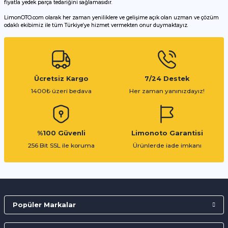
fiyatla yedek parça tedariğini sağlamasıdır.
LimonOTO.com olarak her zaman yeniliklere ve gelişime açık olan uzman ve çözüm
odaklı ekibimiz ile tüm Türkiye’ye hizmet vermekten onur duymaktayız.
Gönder
Ücretsiz Kargo
7/24 Destek
1400₺ üzeri bedava
Her zaman yanınızdayız!
%100 Güvenli
Limonoto Garantisi
256 Bit SSL ile koruma
Ürünlerde iade imkanı
Popüler Markalar