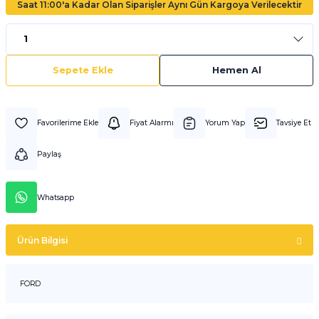
Saat 11:00'a Kadar Olan Siparişler Aynı Gün Kargoya Verilecektir
Sepete Ekle
Hemen Al
Fiyat Alarmı
Yorum Yap
Tavsiye Et
Paylaş
Whatsapp
Ürün Bilgisi
FORD