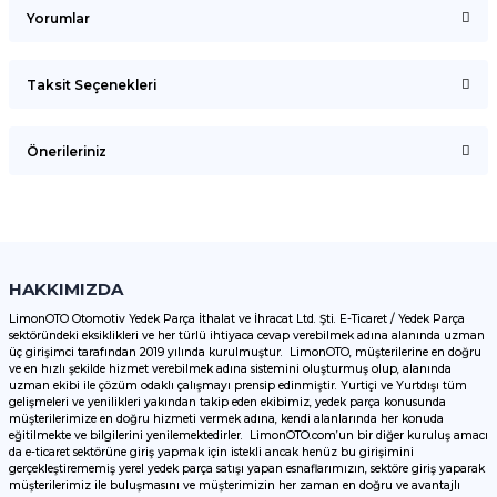
Yorumlar
Taksit Seçenekleri
Bu ürüne ilk yorumu siz yapın!
Önerileriniz
Yorum Yaz
Bu ürünün fiyat bilgisi, resim, ürün açıklamalarında ve diğer
konularda yetersiz gördüğünüz noktaları öneri formunu
kullanarak tarafımıza iletebilirsiniz.
Görüş ve önerileriniz için teşekkür ederiz.
HAKKIMIZDA
LimonOTO Otomotiv Yedek Parça İthalat ve İhracat Ltd. Şti. E-Ticaret / Yedek Parça
sektöründeki eksiklikleri ve her türlü ihtiyaca cevap verebilmek adına alanında uzman
Ürün resmi kalitesiz, bozuk veya görüntülenemiyor.
üç girişimci tarafından 2019 yılında kurulmuştur. LimonOTO, müşterilerine en doğru
ve en hızlı şekilde hizmet verebilmek adına sistemini oluşturmuş olup, alanında
Ürün açıklamasında eksik bilgiler bulunuyor.
uzman ekibi ile çözüm odaklı çalışmayı prensip edinmiştir. Yurtiçi ve Yurtdışı tüm
Ürün bilgilerinde hatalar bulunuyor.
gelişmeleri ve yenilikleri yakından takip eden ekibimiz, yedek parça konusunda
müşterilerimize en doğru hizmeti vermek adına, kendi alanlarında her konuda
Ürün fiyatı diğer sitelerden daha pahalı.
eğitilmekte ve bilgilerini yenilemektedirler. LimonOTO.com’un bir diğer kuruluş amacı
da e-ticaret sektörüne giriş yapmak için istekli ancak henüz bu girişimini
Bu ürüne benzer farklı alternatifler olmalı.
gerçekleştirememiş yerel yedek parça satışı yapan esnaflarımızın, sektöre giriş yaparak
müşterilerimiz ile buluşmasını ve müşterimizin her zaman en doğru ve avantajlı