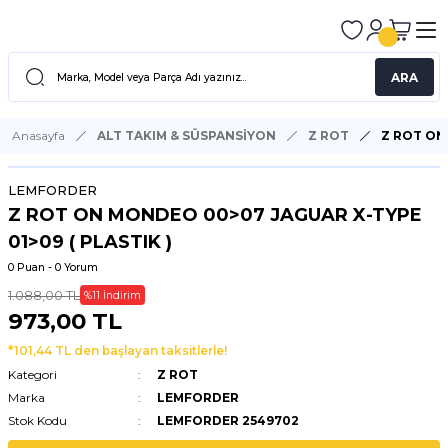
ARA
Anasayfa
ALT TAKIM & SÜSPANSİYON
Z ROT
Z ROT ON
LEMFORDER
Z ROT ON MONDEO 00>07 JAGUAR X-TYPE
01>09 ( PLASTIK )
0 Puan - 0 Yorum
1.088,00 TL
%11 İndirim
973,00 TL
*101,44 TL den başlayan taksitlerle!
Kategori
Z ROT
Marka
LEMFORDER
Stok Kodu
LEMFORDER 2549702