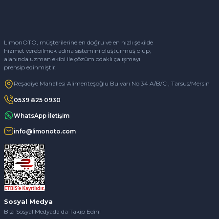
LimonOTO, müşterilerine en doğru ve en hızlı şekilde
hizmet verebilmek adına sistemini oluşturmuş olup,
alanında uzman ekibi ile çözüm odaklı çalışmayı
prensip edinmiştir.
Reşadiye Mahallesi Alimenteşoğlu Bulvarı No 34 A/B/C , Tarsus/Mersin
0539 825 0930
WhatsApp İletişim
info@limonoto.com
Sosyal Medya
Bizi Sosyal Medyada da Takip Edin!