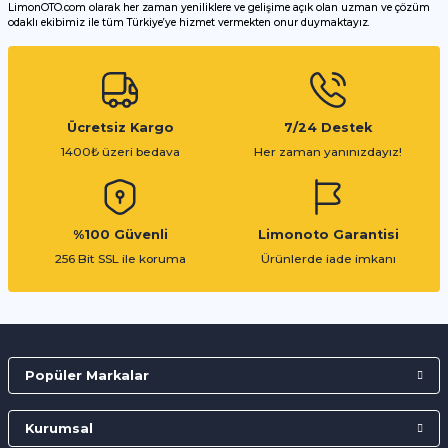
LimonOTO.com olarak her zaman yeniliklere ve gelişime açık olan uzman ve çözüm
odaklı ekibimiz ile tüm Türkiye’ye hizmet vermekten onur duymaktayız.
Gönder
Ücretsiz Kargo
7/24 Destek
1400₺ üzeri bedava
Her zaman yanınızdayız!
%100 Güvenli
Limonoto Garantisi
256 Bit SSL ile koruma
Ürünlerde iade imkanı
Popüler Markalar
Kurumsal