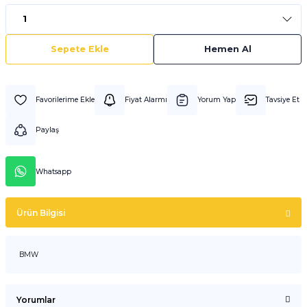
Sepete Ekle
Hemen Al
Fiyat Alarmı
Yorum Yap
Tavsiye Et
Paylaş
Whatsapp
Ürün Bilgisi
BMW
Yorumlar