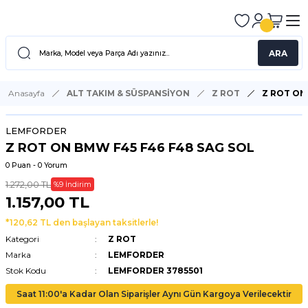
ARA
Anasayfa
ALT TAKIM & SÜSPANSİYON
Z ROT
Z ROT ON
LEMFORDER
Z ROT ON BMW F45 F46 F48 SAG SOL
0 Puan - 0 Yorum
1.272,00 TL
%9 İndirim
1.157,00 TL
*120,62 TL den başlayan taksitlerle!
Kategori
Z ROT
Marka
LEMFORDER
Stok Kodu
LEMFORDER 3785501
Saat 11:00'a Kadar Olan Siparişler Aynı Gün Kargoya Verilecektir