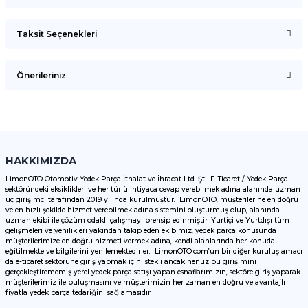
Taksit Seçenekleri
Bu ürüne ilk yorumu siz yapın!
Önerileriniz
Yorum Yaz
Bu ürünün fiyat bilgisi, resim, ürün açıklamalarında ve diğer
konularda yetersiz gördüğünüz noktaları öneri formunu
kullanarak tarafımıza iletebilirsiniz.
Görüş ve önerileriniz için teşekkür ederiz.
HAKKIMIZDA
LimonOTO Otomotiv Yedek Parça İthalat ve İhracat Ltd. Şti. E-Ticaret / Yedek Parça
sektöründeki eksiklikleri ve her türlü ihtiyaca cevap verebilmek adına alanında uzman
Ürün resmi kalitesiz, bozuk veya görüntülenemiyor.
üç girişimci tarafından 2019 yılında kurulmuştur. LimonOTO, müşterilerine en doğru
ve en hızlı şekilde hizmet verebilmek adına sistemini oluşturmuş olup, alanında
Ürün açıklamasında eksik bilgiler bulunuyor.
uzman ekibi ile çözüm odaklı çalışmayı prensip edinmiştir. Yurtiçi ve Yurtdışı tüm
Ürün bilgilerinde hatalar bulunuyor.
gelişmeleri ve yenilikleri yakından takip eden ekibimiz, yedek parça konusunda
müşterilerimize en doğru hizmeti vermek adına, kendi alanlarında her konuda
Ürün fiyatı diğer sitelerden daha pahalı.
eğitilmekte ve bilgilerini yenilemektedirler. LimonOTO.com’un bir diğer kuruluş amacı
da e-ticaret sektörüne giriş yapmak için istekli ancak henüz bu girişimini
Bu ürüne benzer farklı alternatifler olmalı.
gerçekleştirememiş yerel yedek parça satışı yapan esnaflarımızın, sektöre giriş yaparak
müşterilerimiz ile buluşmasını ve müşterimizin her zaman en doğru ve avantajlı
fiyatla yedek parça tedariğini sağlamasıdır.