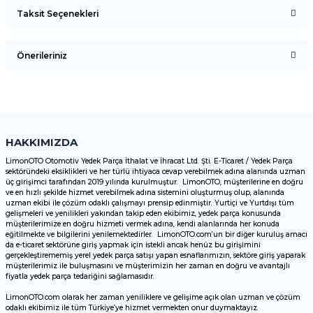
Taksit Seçenekleri
Bu ürüne ilk yorumu siz yapın!
Önerileriniz
Yorum Yaz
Bu ürünün fiyat bilgisi, resim, ürün açıklamalarında ve diğer
konularda yetersiz gördüğünüz noktaları öneri formunu
kullanarak tarafımıza iletebilirsiniz.
Görüş ve önerileriniz için teşekkür ederiz.
HAKKIMIZDA
LimonOTO Otomotiv Yedek Parça İthalat ve İhracat Ltd. Şti. E-Ticaret / Yedek Parça
sektöründeki eksiklikleri ve her türlü ihtiyaca cevap verebilmek adına alanında uzman
Ürün resmi kalitesiz, bozuk veya görüntülenemiyor.
üç girişimci tarafından 2019 yılında kurulmuştur. LimonOTO, müşterilerine en doğru
ve en hızlı şekilde hizmet verebilmek adına sistemini oluşturmuş olup, alanında
Ürün açıklamasında eksik bilgiler bulunuyor.
uzman ekibi ile çözüm odaklı çalışmayı prensip edinmiştir. Yurtiçi ve Yurtdışı tüm
Ürün bilgilerinde hatalar bulunuyor.
gelişmeleri ve yenilikleri yakından takip eden ekibimiz, yedek parça konusunda
müşterilerimize en doğru hizmeti vermek adına, kendi alanlarında her konuda
Ürün fiyatı diğer sitelerden daha pahalı.
eğitilmekte ve bilgilerini yenilemektedirler. LimonOTO.com’un bir diğer kuruluş amacı
da e-ticaret sektörüne giriş yapmak için istekli ancak henüz bu girişimini
Bu ürüne benzer farklı alternatifler olmalı.
gerçekleştirememiş yerel yedek parça satışı yapan esnaflarımızın, sektöre giriş yaparak
müşterilerimiz ile buluşmasını ve müşterimizin her zaman en doğru ve avantajlı
fiyatla yedek parça tedariğini sağlamasıdır.
LimonOTO.com olarak her zaman yeniliklere ve gelişime açık olan uzman ve çözüm
odaklı ekibimiz ile tüm Türkiye’ye hizmet vermekten onur duymaktayız.