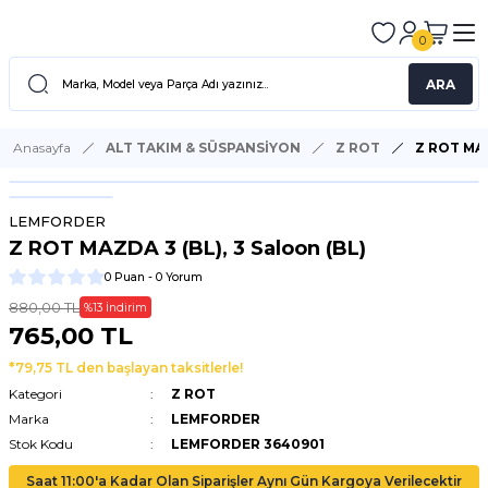
0
ARA
Anasayfa
ALT TAKIM & SÜSPANSİYON
Z ROT
Z ROT MAZ
LEMFORDER
Z ROT MAZDA 3 (BL), 3 Saloon (BL)
0 Puan - 0 Yorum
880,00 TL
%13 İndirim
765,00 TL
*79,75 TL den başlayan taksitlerle!
Kategori
Z ROT
Marka
LEMFORDER
Stok Kodu
LEMFORDER 3640901
Saat 11:00'a Kadar Olan Siparişler Aynı Gün Kargoya Verilecektir