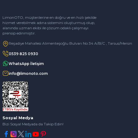
LimonOTO, müşterilerine en doğru ve en hızlı şekilde
hizmet verebilmek adına sistemini oluşturmuş olup,
alanında uzman ekibi ile çözüm odaklı çalışmayı
prensip edinmiştir.
Reşadiye Mahallesi Alimenteşoğlu Bulvarı No 34 A/B/C , Tarsus/Mersin
0539 825 0930
WhatsApp İletişim
info@limonoto.com
Sosyal Medya
Bizi Sosyal Medyada da Takip Edin!