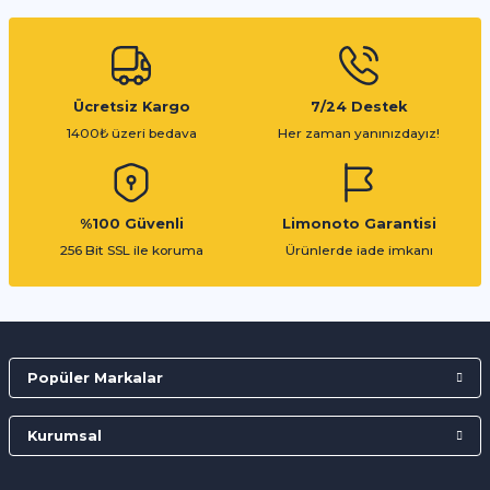
Gönder
Ücretsiz Kargo
7/24 Destek
1400₺ üzeri bedava
Her zaman yanınızdayız!
%100 Güvenli
Limonoto Garantisi
256 Bit SSL ile koruma
Ürünlerde iade imkanı
Popüler Markalar
Kurumsal