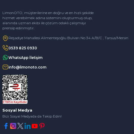
LimonOTO, müşterilerine en doğru ve en hızlı şekilde
hizmet verebilmek adına sistemini oluşturmuş olup,
alanında uzman ekibi ile çözüm odaklı çalışmayı
prensip edinmiştir.
Reşadiye Mahallesi Alimenteşoğlu Bulvarı No 34 A/B/C , Tarsus/Mersin
0539 825 0930
WhatsApp İletişim
info@limonoto.com
Sosyal Medya
Bizi Sosyal Medyada da Takip Edin!