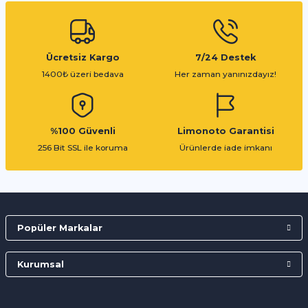
Gönder
Ücretsiz Kargo
7/24 Destek
1400₺ üzeri bedava
Her zaman yanınızdayız!
%100 Güvenli
Limonoto Garantisi
256 Bit SSL ile koruma
Ürünlerde iade imkanı
Popüler Markalar
Kurumsal