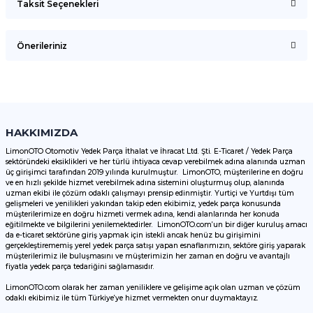
Taksit Seçenekleri
Bu ürüne ilk yorumu siz yapın!
Önerileriniz
Yorum Yaz
Bu ürünün fiyat bilgisi, resim, ürün açıklamalarında ve diğer
konularda yetersiz gördüğünüz noktaları öneri formunu
kullanarak tarafımıza iletebilirsiniz.
Görüş ve önerileriniz için teşekkür ederiz.
HAKKIMIZDA
LimonOTO Otomotiv Yedek Parça İthalat ve İhracat Ltd. Şti. E-Ticaret / Yedek Parça
sektöründeki eksiklikleri ve her türlü ihtiyaca cevap verebilmek adına alanında uzman
Ürün resmi kalitesiz, bozuk veya görüntülenemiyor.
üç girişimci tarafından 2019 yılında kurulmuştur. LimonOTO, müşterilerine en doğru
ve en hızlı şekilde hizmet verebilmek adına sistemini oluşturmuş olup, alanında
Ürün açıklamasında eksik bilgiler bulunuyor.
uzman ekibi ile çözüm odaklı çalışmayı prensip edinmiştir. Yurtiçi ve Yurtdışı tüm
Ürün bilgilerinde hatalar bulunuyor.
gelişmeleri ve yenilikleri yakından takip eden ekibimiz, yedek parça konusunda
müşterilerimize en doğru hizmeti vermek adına, kendi alanlarında her konuda
Ürün fiyatı diğer sitelerden daha pahalı.
eğitilmekte ve bilgilerini yenilemektedirler. LimonOTO.com’un bir diğer kuruluş amacı
da e-ticaret sektörüne giriş yapmak için istekli ancak henüz bu girişimini
Bu ürüne benzer farklı alternatifler olmalı.
gerçekleştirememiş yerel yedek parça satışı yapan esnaflarımızın, sektöre giriş yaparak
müşterilerimiz ile buluşmasını ve müşterimizin her zaman en doğru ve avantajlı
fiyatla yedek parça tedariğini sağlamasıdır.
LimonOTO.com olarak her zaman yeniliklere ve gelişime açık olan uzman ve çözüm
odaklı ekibimiz ile tüm Türkiye’ye hizmet vermekten onur duymaktayız.