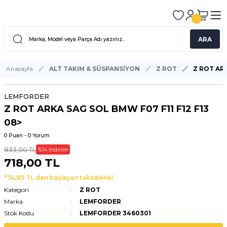
ARA
Anasayfa
ALT TAKIM & SÜSPANSİYON
Z ROT
Z ROT ARK
LEMFORDER
Z ROT ARKA SAG SOL BMW F07 F11 F12 F13
08>
0 Puan - 0 Yorum
833,00 TL
%14 İndirim
718,00 TL
*74,85 TL den başlayan taksitlerle!
Kategori
Z ROT
Marka
LEMFORDER
Stok Kodu
LEMFORDER 3460301