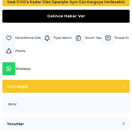
Saat 11:00'a Kadar Olan Siparişler Aynı Gün Kargoya Verilecektir
Gelince Haber Ver
Fiyat Alarmı
Yorum Yap
Tavsiye Et
Paylaş
Whatsapp
Ürün Bilgisi
BMW
Yorumlar