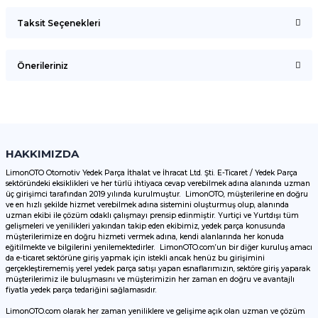
Taksit Seçenekleri
Bu ürüne ilk yorumu siz yapın!
Önerileriniz
Yorum Yaz
Bu ürünün fiyat bilgisi, resim, ürün açıklamalarında ve diğer
konularda yetersiz gördüğünüz noktaları öneri formunu
kullanarak tarafımıza iletebilirsiniz.
Görüş ve önerileriniz için teşekkür ederiz.
HAKKIMIZDA
LimonOTO Otomotiv Yedek Parça İthalat ve İhracat Ltd. Şti. E-Ticaret / Yedek Parça
sektöründeki eksiklikleri ve her türlü ihtiyaca cevap verebilmek adına alanında uzman
Ürün resmi kalitesiz, bozuk veya görüntülenemiyor.
üç girişimci tarafından 2019 yılında kurulmuştur. LimonOTO, müşterilerine en doğru
ve en hızlı şekilde hizmet verebilmek adına sistemini oluşturmuş olup, alanında
Ürün açıklamasında eksik bilgiler bulunuyor.
uzman ekibi ile çözüm odaklı çalışmayı prensip edinmiştir. Yurtiçi ve Yurtdışı tüm
Ürün bilgilerinde hatalar bulunuyor.
gelişmeleri ve yenilikleri yakından takip eden ekibimiz, yedek parça konusunda
müşterilerimize en doğru hizmeti vermek adına, kendi alanlarında her konuda
Ürün fiyatı diğer sitelerden daha pahalı.
eğitilmekte ve bilgilerini yenilemektedirler. LimonOTO.com’un bir diğer kuruluş amacı
da e-ticaret sektörüne giriş yapmak için istekli ancak henüz bu girişimini
Bu ürüne benzer farklı alternatifler olmalı.
gerçekleştirememiş yerel yedek parça satışı yapan esnaflarımızın, sektöre giriş yaparak
müşterilerimiz ile buluşmasını ve müşterimizin her zaman en doğru ve avantajlı
fiyatla yedek parça tedariğini sağlamasıdır.
LimonOTO.com olarak her zaman yeniliklere ve gelişime açık olan uzman ve çözüm