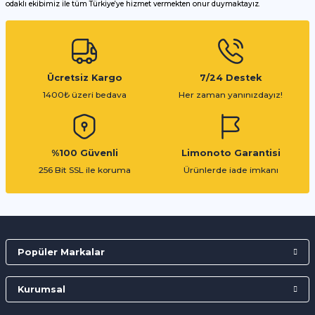
odaklı ekibimiz ile tüm Türkiye’ye hizmet vermekten onur duymaktayız.
Gönder
Ücretsiz Kargo
7/24 Destek
1400₺ üzeri bedava
Her zaman yanınızdayız!
%100 Güvenli
Limonoto Garantisi
256 Bit SSL ile koruma
Ürünlerde iade imkanı
Popüler Markalar
Kurumsal