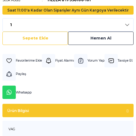
Saat 11:00'a Kadar Olan Siparişler Aynı Gün Kargoya Verilecektir
Sepete Ekle
Hemen Al
Fiyat Alarmı
Yorum Yap
Tavsiye Et
Paylaş
Whatsapp
Ürün Bilgisi
VAG