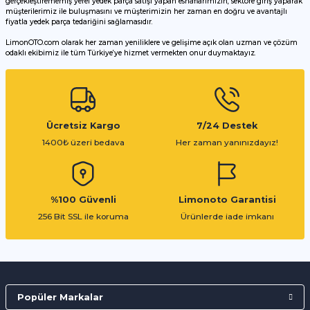
gerçekleştirememiş yerel yedek parça satışı yapan esnaflarımızın, sektöre giriş yaparak
müşterilerimiz ile buluşmasını ve müşterimizin her zaman en doğru ve avantajlı
fiyatla yedek parça tedariğini sağlamasıdır.
LimonOTO.com olarak her zaman yeniliklere ve gelişime açık olan uzman ve çözüm
odaklı ekibimiz ile tüm Türkiye’ye hizmet vermekten onur duymaktayız.
Gönder
Ücretsiz Kargo
7/24 Destek
1400₺ üzeri bedava
Her zaman yanınızdayız!
%100 Güvenli
Limonoto Garantisi
256 Bit SSL ile koruma
Ürünlerde iade imkanı
Popüler Markalar