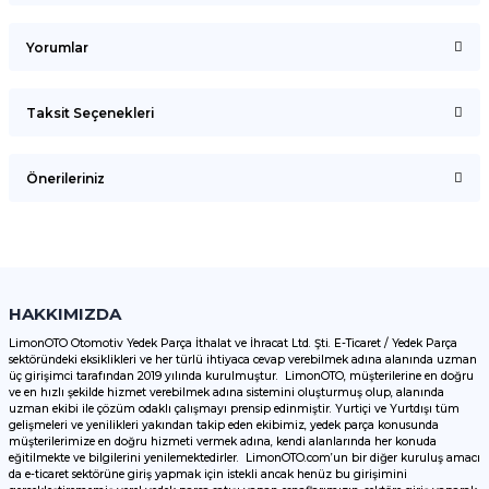
Yorumlar
Taksit Seçenekleri
Bu ürüne ilk yorumu siz yapın!
Önerileriniz
Yorum Yaz
Bu ürünün fiyat bilgisi, resim, ürün açıklamalarında ve diğer
konularda yetersiz gördüğünüz noktaları öneri formunu
kullanarak tarafımıza iletebilirsiniz.
Görüş ve önerileriniz için teşekkür ederiz.
HAKKIMIZDA
LimonOTO Otomotiv Yedek Parça İthalat ve İhracat Ltd. Şti. E-Ticaret / Yedek Parça
sektöründeki eksiklikleri ve her türlü ihtiyaca cevap verebilmek adına alanında uzman
Ürün resmi kalitesiz, bozuk veya görüntülenemiyor.
üç girişimci tarafından 2019 yılında kurulmuştur. LimonOTO, müşterilerine en doğru
ve en hızlı şekilde hizmet verebilmek adına sistemini oluşturmuş olup, alanında
Ürün açıklamasında eksik bilgiler bulunuyor.
uzman ekibi ile çözüm odaklı çalışmayı prensip edinmiştir. Yurtiçi ve Yurtdışı tüm
Ürün bilgilerinde hatalar bulunuyor.
gelişmeleri ve yenilikleri yakından takip eden ekibimiz, yedek parça konusunda
müşterilerimize en doğru hizmeti vermek adına, kendi alanlarında her konuda
Ürün fiyatı diğer sitelerden daha pahalı.
eğitilmekte ve bilgilerini yenilemektedirler. LimonOTO.com’un bir diğer kuruluş amacı
da e-ticaret sektörüne giriş yapmak için istekli ancak henüz bu girişimini
Bu ürüne benzer farklı alternatifler olmalı.