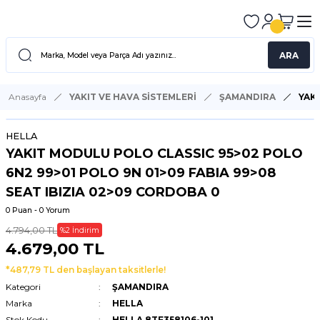
ARA
Anasayfa
YAKIT VE HAVA SİSTEMLERİ
ŞAMANDIRA
YAKI
HELLA
YAKIT MODULU POLO CLASSIC 95>02 POLO
6N2 99>01 POLO 9N 01>09 FABIA 99>08
SEAT IBIZIA 02>09 CORDOBA 0
0 Puan - 0 Yorum
4.794,00 TL
%2 İndirim
4.679,00 TL
*487,79 TL den başlayan taksitlerle!
Kategori
ŞAMANDIRA
Marka
HELLA
Stok Kodu
HELLA 8TF358106-101