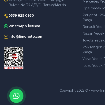
Reşadiye Mahallesi Alimenteşoğlu
Mercedes Ye
Bulvarı No 34 A/B/C , Tarsus/Mersin
Opel Yedek P
Peugeot (PS
0539 825 0930
Parça
WhatsApp İletişim
Renault Yede
Nissan Yedek
info@limonoto.com
Toyota Yedek
Volkswagen (
Parça
Volvo Yedek 
Isuzu Yedek 
Copyright 2025 © - www.limono