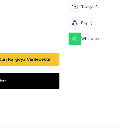
Tavsiye Et
Paylaş
Whatsapp
 Gün Kargoya Verilecektir
Ver