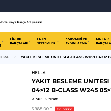
FİLTRE
FREN
KAROSERİ VE
MOTOR
PARÇALARI
SİSTEMLERİ
AYDINLATMA
PARÇALA
E
DIRA
YAKIT BESLEME UNITESI A-CLASS W169 04>12 
HELLA
YAKIT BESLEME UNITESI
04>12 B-CLASS W245 05>
0 Puan - 0 Yorum
5.988,00 TL
%2 İndirim