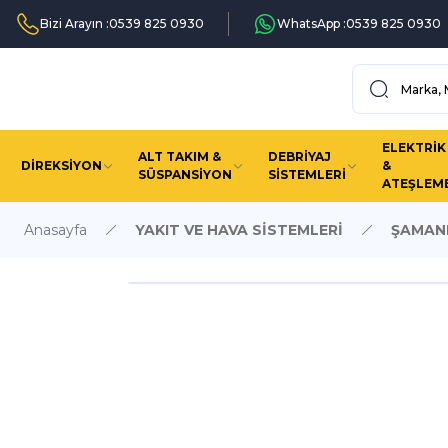
Bizi Arayın :
0539 825 0930
WhatsApp :
0539 825 0930
ELEKTRİK
ALT TAKIM &
DEBRİYAJ
DİREKSİYON
&
SÜSPANSİYON
SİSTEMLERİ
ATEŞLEM
Anasayfa
YAKIT VE HAVA SİSTEMLERİ
ŞAMAN