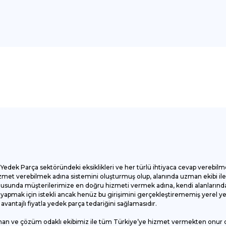
onularda yetersiz gördüğünüz noktaları öneri formunu kullanarak tarafımı
Bu ürüne ilk yorumu siz yapın!
Yorum Yaz
Yedek Parça sektöründeki eksiklikleri ve her türlü ihtiyaca cevap verebilm
et verebilmek adına sistemini oluşturmuş olup, alanında uzman ekibi ile ç
onusunda müşterilerimize en doğru hizmeti vermek adına, kendi alanlarında
apmak için istekli ancak henüz bu girişimini gerçekleştirememiş yerel yede
antajlı fiyatla yedek parça tedariğini sağlamasıdır.
man ve çözüm odaklı ekibimiz ile tüm Türkiye’ye hizmet vermekten onur