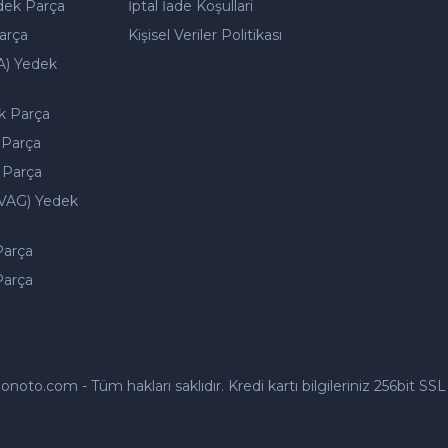
dek Parça
İptal İade Koşullari
arça
Kişisel Veriler Politikası
A) Yedek
k Parça
 Parça
 Parça
VAG) Yedek
Parça
Parça
to.com - Tüm hakları saklıdır. Kredi kartı bilgileriniz 256bit SSL 