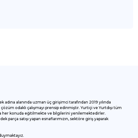
za iletebilirsiniz.
ek adına alanında uzman üç girişimci tarafından 2019 yılında
özüm odaklı çalışmayı prensip edinmiştir. Yurtiçi ve Yurtdışı tüm
 her konuda eğitilmekte ve bilgilerini yenilemektedirler.
k parça satışı yapan esnaflarımızın, sektöre giriş yaparak
 duymaktayız.