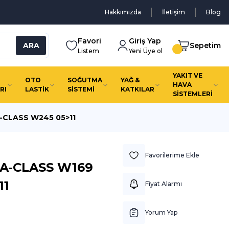
Hakkımızda
İletişim
Blog
Favori
Giriş Yap
ARA
Sepetim
Listem
Yeni Üye ol
YAKIT VE
OTO
SOĞUTMA
YAĞ &
HAVA
RI
LASTİK
SİSTEMİ
KATKILAR
SİSTEMLERİ
B-CLASS W245 05>11
 A-CLASS W169
11
Fiyat Alarmı
Yorum Yap