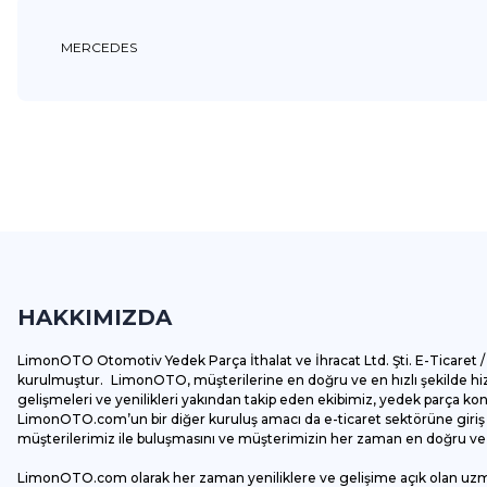
MERCEDES
Bu ürünün fiyat bilgisi, resim, ürün açıklamalarında ve diğer k
Görüş ve önerileriniz için teşekkür ederiz.
Ürün resmi kalitesiz, bozuk veya görüntülenemiyor.
Ürün açıklamasında eksik bilgiler bulunuyor.
HAKKIMIZDA
Ürün bilgilerinde hatalar bulunuyor.
Ürün fiyatı diğer sitelerden daha pahalı.
LimonOTO Otomotiv Yedek Parça İthalat ve İhracat Ltd. Şti. E-Ticaret / 
Bu ürüne benzer farklı alternatifler olmalı.
kurulmuştur. LimonOTO, müşterilerine en doğru ve en hızlı şekilde hizm
gelişmeleri ve yenilikleri yakından takip eden ekibimiz, yedek parça k
LimonOTO.com’un bir diğer kuruluş amacı da e-ticaret sektörüne giriş y
müşterilerimiz ile buluşmasını ve müşterimizin her zaman en doğru ve av
LimonOTO.com olarak her zaman yeniliklere ve gelişime açık olan uz