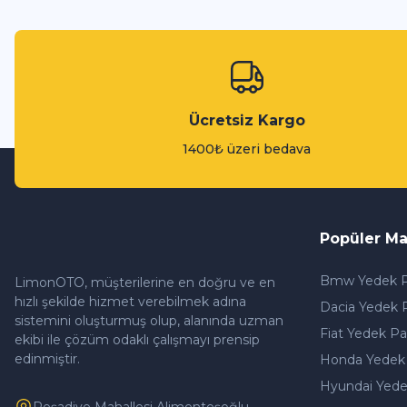
Ücretsiz Kargo
1400₺ üzeri bedava
Popüler Ma
Bmw Yedek P
LimonOTO, müşterilerine en doğru ve en
hızlı şekilde hizmet verebilmek adına
Dacia Yedek 
sistemini oluşturmuş olup, alanında uzman
Fiat Yedek Pa
ekibi ile çözüm odaklı çalışmayı prensip
edinmiştir.
Honda Yedek
Hyundai Yede