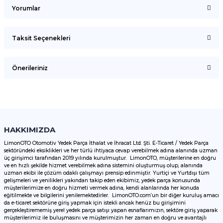
Yorumlar
Taksit Seçenekleri
Bu ürüne ilk yorumu siz yapın!
Önerileriniz
Yorum Yaz
Bu ürünün fiyat bilgisi, resim, ürün açıklamalarında ve diğer
konularda yetersiz gördüğünüz noktaları öneri formunu
kullanarak tarafımıza iletebilirsiniz.
Görüş ve önerileriniz için teşekkür ederiz.
HAKKIMIZDA
LimonOTO Otomotiv Yedek Parça İthalat ve İhracat Ltd. Şti. E-Ticaret / Yedek Parça
sektöründeki eksiklikleri ve her türlü ihtiyaca cevap verebilmek adına alanında uzman
Ürün resmi kalitesiz, bozuk veya görüntülenemiyor.
üç girişimci tarafından 2019 yılında kurulmuştur. LimonOTO, müşterilerine en doğru
ve en hızlı şekilde hizmet verebilmek adına sistemini oluşturmuş olup, alanında
Ürün açıklamasında eksik bilgiler bulunuyor.
uzman ekibi ile çözüm odaklı çalışmayı prensip edinmiştir. Yurtiçi ve Yurtdışı tüm
Ürün bilgilerinde hatalar bulunuyor.
gelişmeleri ve yenilikleri yakından takip eden ekibimiz, yedek parça konusunda
müşterilerimize en doğru hizmeti vermek adına, kendi alanlarında her konuda
Ürün fiyatı diğer sitelerden daha pahalı.
eğitilmekte ve bilgilerini yenilemektedirler. LimonOTO.com’un bir diğer kuruluş amacı
da e-ticaret sektörüne giriş yapmak için istekli ancak henüz bu girişimini
Bu ürüne benzer farklı alternatifler olmalı.
gerçekleştirememiş yerel yedek parça satışı yapan esnaflarımızın, sektöre giriş yaparak
müşterilerimiz ile buluşmasını ve müşterimizin her zaman en doğru ve avantajlı