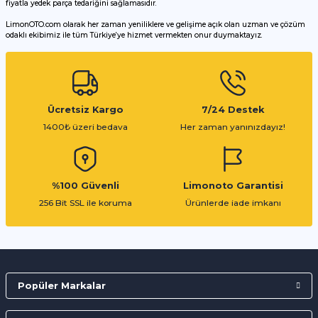
fiyatla yedek parça tedariğini sağlamasıdır.
LimonOTO.com olarak her zaman yeniliklere ve gelişime açık olan uzman ve çözüm
odaklı ekibimiz ile tüm Türkiye’ye hizmet vermekten onur duymaktayız.
Gönder
Ücretsiz Kargo
7/24 Destek
1400₺ üzeri bedava
Her zaman yanınızdayız!
%100 Güvenli
Limonoto Garantisi
256 Bit SSL ile koruma
Ürünlerde iade imkanı
Popüler Markalar