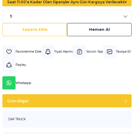
Saat 11:00'a Kadar Olan Siparişler Aynı Gün Kargoya Verilecektir
Sepete Ekle
Hemen Al
Fiyat Alarmı
Yorum Yap
Tavsiye Et
Paylaş
Whatsapp
Ürün Bilgisi
DAF TRUCK