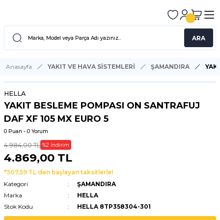
ARA
Anasayfa
YAKIT VE HAVA SİSTEMLERİ
ŞAMANDIRA
YAK
HELLA
YAKIT BESLEME POMPASI ON SANTRAFUJ
DAF XF 105 MX EURO 5
0 Puan - 0 Yorum
4.984,00 TL
%2 İndirim
4.869,00 TL
*507,59 TL den başlayan taksitlerle!
Kategori
ŞAMANDIRA
Marka
HELLA
Stok Kodu
HELLA 8TP358304-301