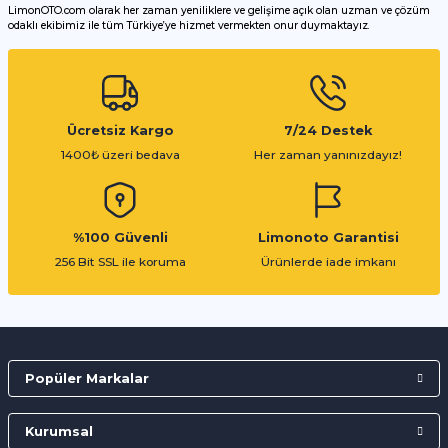
LimonOTO.com olarak her zaman yeniliklere ve gelişime açık olan uzman ve çözüm
odaklı ekibimiz ile tüm Türkiye’ye hizmet vermekten onur duymaktayız.
Gönder
Ücretsiz Kargo
7/24 Destek
1400₺ üzeri bedava
Her zaman yanınızdayız!
%100 Güvenli
Limonoto Garantisi
256 Bit SSL ile koruma
Ürünlerde iade imkanı
Popüler Markalar
Kurumsal