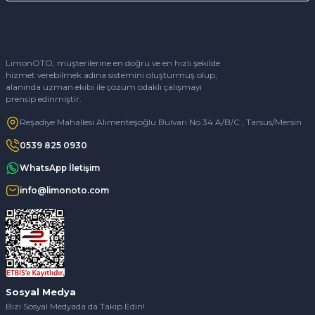
LimonOTO, müşterilerine en doğru ve en hızlı şekilde
hizmet verebilmek adına sistemini oluşturmuş olup,
alanında uzman ekibi ile çözüm odaklı çalışmayı
prensip edinmiştir.
Reşadiye Mahallesi Alimenteşoğlu Bulvarı No 34 A/B/C , Tarsus/Mersin
0539 825 0930
WhatsApp İletişim
info@limonoto.com
Sosyal Medya
Bizi Sosyal Medyada da Takip Edin!