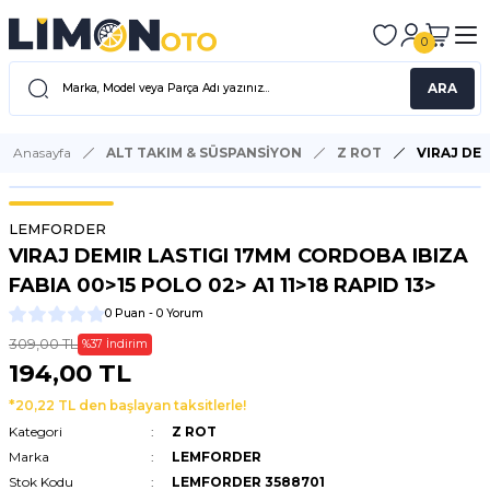
0
ARA
Anasayfa
ALT TAKIM & SÜSPANSİYON
Z ROT
VIRAJ DEM
LEMFORDER
VIRAJ DEMIR LASTIGI 17MM CORDOBA IBIZA
FABIA 00>15 POLO 02> A1 11>18 RAPID 13>
0 Puan - 0 Yorum
309,00 TL
%37 İndirim
194,00 TL
*20,22 TL den başlayan taksitlerle!
Kategori
Z ROT
Marka
LEMFORDER
Stok Kodu
LEMFORDER 3588701