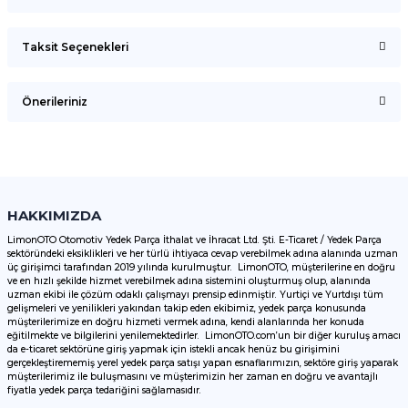
Taksit Seçenekleri
Bu ürüne ilk yorumu siz yapın!
Önerileriniz
Yorum Yaz
Bu ürünün fiyat bilgisi, resim, ürün açıklamalarında ve diğer
konularda yetersiz gördüğünüz noktaları öneri formunu
kullanarak tarafımıza iletebilirsiniz.
Görüş ve önerileriniz için teşekkür ederiz.
HAKKIMIZDA
LimonOTO Otomotiv Yedek Parça İthalat ve İhracat Ltd. Şti. E-Ticaret / Yedek Parça
sektöründeki eksiklikleri ve her türlü ihtiyaca cevap verebilmek adına alanında uzman
Ürün resmi kalitesiz, bozuk veya görüntülenemiyor.
üç girişimci tarafından 2019 yılında kurulmuştur. LimonOTO, müşterilerine en doğru
ve en hızlı şekilde hizmet verebilmek adına sistemini oluşturmuş olup, alanında
Ürün açıklamasında eksik bilgiler bulunuyor.
uzman ekibi ile çözüm odaklı çalışmayı prensip edinmiştir. Yurtiçi ve Yurtdışı tüm
Ürün bilgilerinde hatalar bulunuyor.
gelişmeleri ve yenilikleri yakından takip eden ekibimiz, yedek parça konusunda
müşterilerimize en doğru hizmeti vermek adına, kendi alanlarında her konuda
Ürün fiyatı diğer sitelerden daha pahalı.
eğitilmekte ve bilgilerini yenilemektedirler. LimonOTO.com’un bir diğer kuruluş amacı
da e-ticaret sektörüne giriş yapmak için istekli ancak henüz bu girişimini
Bu ürüne benzer farklı alternatifler olmalı.
gerçekleştirememiş yerel yedek parça satışı yapan esnaflarımızın, sektöre giriş yaparak
müşterilerimiz ile buluşmasını ve müşterimizin her zaman en doğru ve avantajlı
fiyatla yedek parça tedariğini sağlamasıdır.