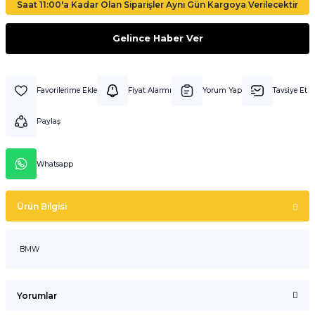
Saat 11:00'a Kadar Olan Siparişler Aynı Gün Kargoya Verilecektir
Gelince Haber Ver
Fiyat Alarmı
Yorum Yap
Tavsiye Et
Paylaş
Whatsapp
Ürün Bilgisi
BMW
Yorumlar