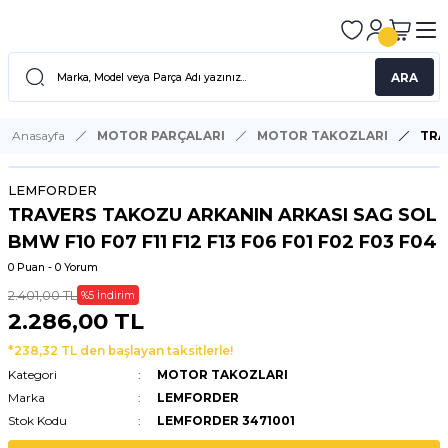
ARA
Anasayfa
MOTOR PARÇALARI
MOTOR TAKOZLARI
TRA
LEMFORDER
TRAVERS TAKOZU ARKANIN ARKASI SAG SOL
BMW F10 F07 F11 F12 F13 F06 F01 F02 F03 F04
0 Puan - 0 Yorum
2.401,00 TL
%5 İndirim
2.286,00 TL
*238,32 TL den başlayan taksitlerle!
Kategori
MOTOR TAKOZLARI
Marka
LEMFORDER
Stok Kodu
LEMFORDER 3471001