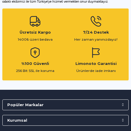
odaklı ekibimiz ile tüm Türkiye’ye hizmet vermekten onur duymaktayız.
Gönder
Ücretsiz Kargo
7/24 Destek
1400₺ üzeri bedava
Her zaman yanınızdayız!
%100 Güvenli
Limonoto Garantisi
256 Bit SSL ile koruma
Ürünlerde iade imkanı
Popüler Markalar
Kurumsal