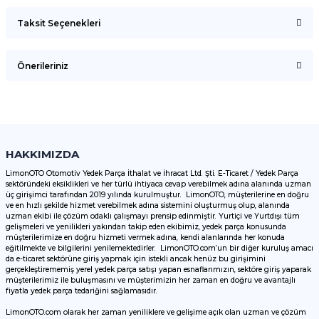
Taksit Seçenekleri
Bu ürüne ilk yorumu siz yapın!
Önerileriniz
Yorum Yaz
Bu ürünün fiyat bilgisi, resim, ürün açıklamalarında ve diğer
konularda yetersiz gördüğünüz noktaları öneri formunu
kullanarak tarafımıza iletebilirsiniz.
Görüş ve önerileriniz için teşekkür ederiz.
HAKKIMIZDA
LimonOTO Otomotiv Yedek Parça İthalat ve İhracat Ltd. Şti. E-Ticaret / Yedek Parça
sektöründeki eksiklikleri ve her türlü ihtiyaca cevap verebilmek adına alanında uzman
Ürün resmi kalitesiz, bozuk veya görüntülenemiyor.
üç girişimci tarafından 2019 yılında kurulmuştur. LimonOTO, müşterilerine en doğru
ve en hızlı şekilde hizmet verebilmek adına sistemini oluşturmuş olup, alanında
Ürün açıklamasında eksik bilgiler bulunuyor.
uzman ekibi ile çözüm odaklı çalışmayı prensip edinmiştir. Yurtiçi ve Yurtdışı tüm
Ürün bilgilerinde hatalar bulunuyor.
gelişmeleri ve yenilikleri yakından takip eden ekibimiz, yedek parça konusunda
müşterilerimize en doğru hizmeti vermek adına, kendi alanlarında her konuda
Ürün fiyatı diğer sitelerden daha pahalı.
eğitilmekte ve bilgilerini yenilemektedirler. LimonOTO.com’un bir diğer kuruluş amacı
da e-ticaret sektörüne giriş yapmak için istekli ancak henüz bu girişimini
Bu ürüne benzer farklı alternatifler olmalı.
gerçekleştirememiş yerel yedek parça satışı yapan esnaflarımızın, sektöre giriş yaparak
müşterilerimiz ile buluşmasını ve müşterimizin her zaman en doğru ve avantajlı
fiyatla yedek parça tedariğini sağlamasıdır.
LimonOTO.com olarak her zaman yeniliklere ve gelişime açık olan uzman ve çözüm