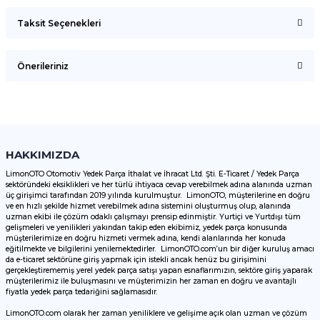
Taksit Seçenekleri
Bu ürüne ilk yorumu siz yapın!
Önerileriniz
Yorum Yaz
Bu ürünün fiyat bilgisi, resim, ürün açıklamalarında ve diğer
konularda yetersiz gördüğünüz noktaları öneri formunu
kullanarak tarafımıza iletebilirsiniz.
Görüş ve önerileriniz için teşekkür ederiz.
HAKKIMIZDA
LimonOTO Otomotiv Yedek Parça İthalat ve İhracat Ltd. Şti. E-Ticaret / Yedek Parça
sektöründeki eksiklikleri ve her türlü ihtiyaca cevap verebilmek adına alanında uzman
Ürün resmi kalitesiz, bozuk veya görüntülenemiyor.
üç girişimci tarafından 2019 yılında kurulmuştur. LimonOTO, müşterilerine en doğru
ve en hızlı şekilde hizmet verebilmek adına sistemini oluşturmuş olup, alanında
Ürün açıklamasında eksik bilgiler bulunuyor.
uzman ekibi ile çözüm odaklı çalışmayı prensip edinmiştir. Yurtiçi ve Yurtdışı tüm
Ürün bilgilerinde hatalar bulunuyor.
gelişmeleri ve yenilikleri yakından takip eden ekibimiz, yedek parça konusunda
müşterilerimize en doğru hizmeti vermek adına, kendi alanlarında her konuda
Ürün fiyatı diğer sitelerden daha pahalı.
eğitilmekte ve bilgilerini yenilemektedirler. LimonOTO.com’un bir diğer kuruluş amacı
da e-ticaret sektörüne giriş yapmak için istekli ancak henüz bu girişimini
Bu ürüne benzer farklı alternatifler olmalı.
gerçekleştirememiş yerel yedek parça satışı yapan esnaflarımızın, sektöre giriş yaparak
müşterilerimiz ile buluşmasını ve müşterimizin her zaman en doğru ve avantajlı
fiyatla yedek parça tedariğini sağlamasıdır.
LimonOTO.com olarak her zaman yeniliklere ve gelişime açık olan uzman ve çözüm