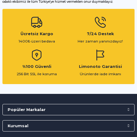
odaklı ekibimiz ile tüm Türkiye’ye hizmet vermekten onur duymaktayız.
Gönder
Ücretsiz Kargo
7/24 Destek
1400₺ üzeri bedava
Her zaman yanınızdayız!
%100 Güvenli
Limonoto Garantisi
256 Bit SSL ile koruma
Ürünlerde iade imkanı
Popüler Markalar
Kurumsal