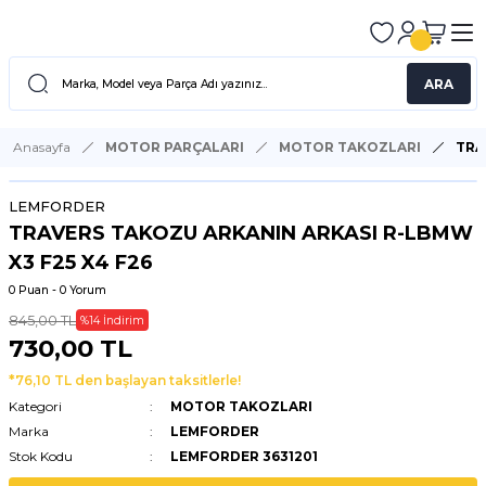
ARA
Anasayfa
MOTOR PARÇALARI
MOTOR TAKOZLARI
TRA
LEMFORDER
TRAVERS TAKOZU ARKANIN ARKASI R-LBMW
X3 F25 X4 F26
0 Puan - 0 Yorum
845,00 TL
%14 İndirim
730,00 TL
*76,10 TL den başlayan taksitlerle!
Kategori
MOTOR TAKOZLARI
Marka
LEMFORDER
Stok Kodu
LEMFORDER 3631201