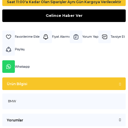
Saat 11:00'a Kadar Olan Siparişler Aynı Gün Kargoya Verilecektir
Gelince Haber Ver
Fiyat Alarmı
Yorum Yap
Tavsiye Et
Paylaş
Whatsapp
Ürün Bilgisi
BMW
Yorumlar