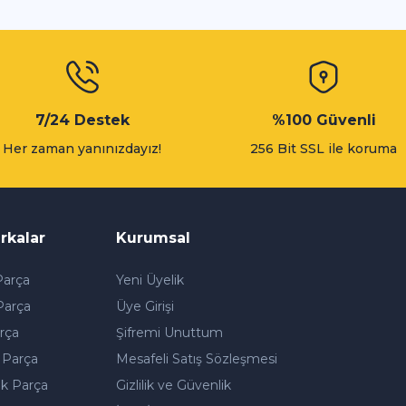
Gönder
7/24 Destek
%100 Güvenli
Her zaman yanınızdayız!
256 Bit SSL ile koruma
rkalar
Kurumsal
arça
Yeni Üyelik
Parça
Üye Girişi
rça
Şifremi Unuttum
 Parça
Mesafeli Satış Sözleşmesi
k Parça
Gizlilik ve Güvenlik