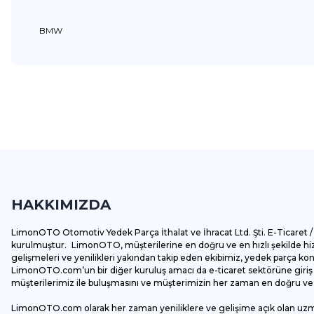
BMW
Bu ürünün fiyat bilgisi, resim, ürün açıklamalarında ve diğer k
Görüş ve önerileriniz için teşekkür ederiz.
Ürün resmi kalitesiz, bozuk veya görüntülenemiyor.
Ürün açıklamasında eksik bilgiler bulunuyor.
HAKKIMIZDA
Ürün bilgilerinde hatalar bulunuyor.
Ürün fiyatı diğer sitelerden daha pahalı.
LimonOTO Otomotiv Yedek Parça İthalat ve İhracat Ltd. Şti. E-Ticaret / 
Bu ürüne benzer farklı alternatifler olmalı.
kurulmuştur. LimonOTO, müşterilerine en doğru ve en hızlı şekilde hizm
gelişmeleri ve yenilikleri yakından takip eden ekibimiz, yedek parça k
LimonOTO.com’un bir diğer kuruluş amacı da e-ticaret sektörüne giriş y
müşterilerimiz ile buluşmasını ve müşterimizin her zaman en doğru ve av
LimonOTO.com olarak her zaman yeniliklere ve gelişime açık olan uz