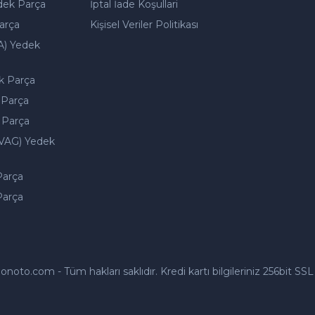
dek Parça
İptal İade Koşullari
arça
Kişisel Veriler Politikası
A) Yedek
k Parça
 Parça
 Parça
VAG) Yedek
Parça
Parça
to.com - Tüm hakları saklıdır. Kredi kartı bilgileriniz 256bit SSL 