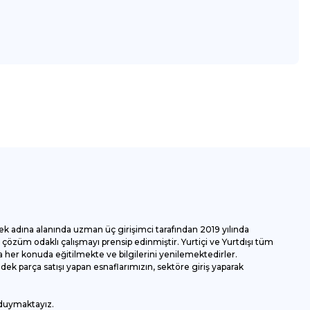
za iletebilirsiniz.
ek adına alanında uzman üç girişimci tarafından 2019 yılında
özüm odaklı çalışmayı prensip edinmiştir. Yurtiçi ve Yurtdışı tüm
 her konuda eğitilmekte ve bilgilerini yenilemektedirler.
k parça satışı yapan esnaflarımızın, sektöre giriş yaparak
 duymaktayız.