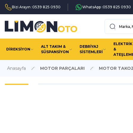
Bizi Arayın :
0539 825 0930
WhatsApp :
0539 825 0930
ELEKTRİK
ALT TAKIM &
DEBRİYAJ
DİREKSİYON
&
SÜSPANSİYON
SİSTEMLERİ
ATEŞLEM
Anasayfa
MOTOR PARÇALARI
MOTOR TAKOZ