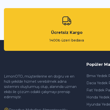
Ücretsiz Kargo
1400₺ üzeri bedava
Popüler Ma
Bmw Yedek P
LimonOTO, müşterilerine en doğru ve en
hızlı şekilde hizmet verebilmek adına
Dacia Yedek 
sistemini oluşturmuş olup, alanında uzman
Fiat Yedek Pa
ekibi ile çözüm odaklı çalışmayı prensip
edinmiştir.
Honda Yedek
Hyundai Yede