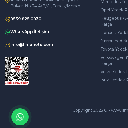
Reşadiye Mahallesi Alimenteşoğlu
Mercedes Ye
Bulvarı No 34 A/B/C , Tarsus/Mersin
Opel Yedek P
Peugeot (PS
0539 825 0930
Parça
WhatsApp İletişim
Renault Yede
Nissan Yedek
info@limonoto.com
Toyota Yedek
Volkswagen (
Parça
Volvo Yedek 
Isuzu Yedek 
Copyright 2025 © - www.limono