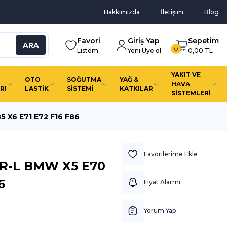
Hakkımızda
İletişim
Blog
Favori
Giriş Yap
Sepetim
ARA
0
Listem
Yeni Üye ol
0,00 TL
YAKIT VE
OTO
SOĞUTMA
YAĞ &
HAVA
RI
LASTİK
SİSTEMİ
KATKILAR
SİSTEMLERİ
 X6 E71 E72 F16 F86
R-L BMW X5 E70
6
Fiyat Alarmı
Yorum Yap