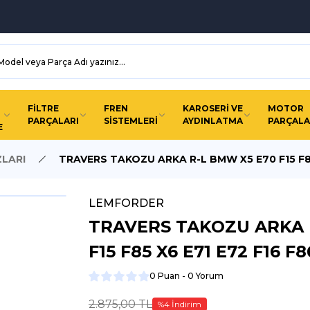
FİLTRE
FREN
KAROSERİ VE
MOTOR
PARÇALARI
SİSTEMLERİ
AYDINLATMA
PARÇALA
E
LARI
TRAVERS TAKOZU ARKA R-L BMW X5 E70 F15 F85
LEMFORDER
TRAVERS TAKOZU ARKA 
F15 F85 X6 E71 E72 F16 F8
0 Puan - 0 Yorum
2.875,00 TL
%4 İndirim