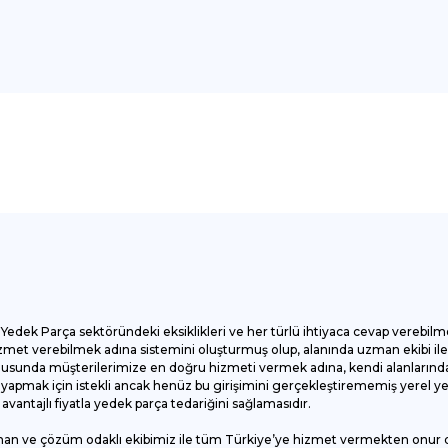
onularda yetersiz gördüğünüz noktaları öneri formunu kullanarak tarafımı
Bu ürüne ilk yorumu siz yapın!
Yorum Yaz
Yedek Parça sektöründeki eksiklikleri ve her türlü ihtiyaca cevap verebilm
et verebilmek adına sistemini oluşturmuş olup, alanında uzman ekibi ile ç
onusunda müşterilerimize en doğru hizmeti vermek adına, kendi alanlarında
apmak için istekli ancak henüz bu girişimini gerçekleştirememiş yerel yede
antajlı fiyatla yedek parça tedariğini sağlamasıdır.
man ve çözüm odaklı ekibimiz ile tüm Türkiye’ye hizmet vermekten onur