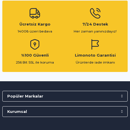
Gönder
Ücretsiz Kargo
7/24 Destek
1400₺ üzeri bedava
Her zaman yanınızdayız!
%100 Güvenli
Limonoto Garantisi
256 Bit SSL ile koruma
Ürünlerde iade imkanı
Popüler Markalar
Kurumsal