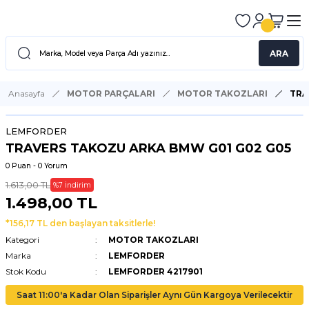
ARA
Anasayfa
MOTOR PARÇALARI
MOTOR TAKOZLARI
TRA
LEMFORDER
TRAVERS TAKOZU ARKA BMW G01 G02 G05
0 Puan - 0 Yorum
1.613,00 TL
%7 İndirim
1.498,00 TL
*156,17 TL den başlayan taksitlerle!
Kategori
MOTOR TAKOZLARI
Marka
LEMFORDER
Stok Kodu
LEMFORDER 4217901
Saat 11:00'a Kadar Olan Siparişler Aynı Gün Kargoya Verilecektir