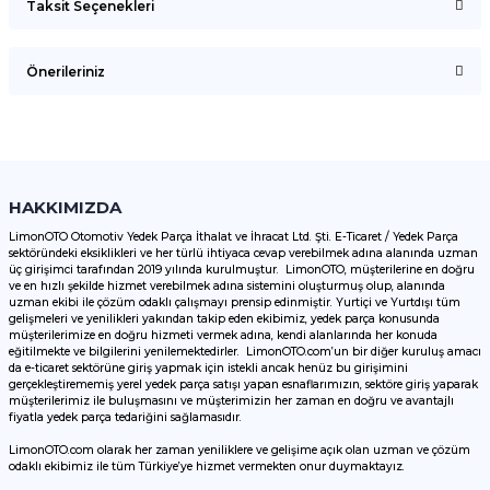
Taksit Seçenekleri
Bu ürüne ilk yorumu siz yapın!
Önerileriniz
Yorum Yaz
Bu ürünün fiyat bilgisi, resim, ürün açıklamalarında ve diğer
konularda yetersiz gördüğünüz noktaları öneri formunu
kullanarak tarafımıza iletebilirsiniz.
Görüş ve önerileriniz için teşekkür ederiz.
HAKKIMIZDA
LimonOTO Otomotiv Yedek Parça İthalat ve İhracat Ltd. Şti. E-Ticaret / Yedek Parça
sektöründeki eksiklikleri ve her türlü ihtiyaca cevap verebilmek adına alanında uzman
Ürün resmi kalitesiz, bozuk veya görüntülenemiyor.
üç girişimci tarafından 2019 yılında kurulmuştur. LimonOTO, müşterilerine en doğru
ve en hızlı şekilde hizmet verebilmek adına sistemini oluşturmuş olup, alanında
Ürün açıklamasında eksik bilgiler bulunuyor.
uzman ekibi ile çözüm odaklı çalışmayı prensip edinmiştir. Yurtiçi ve Yurtdışı tüm
Ürün bilgilerinde hatalar bulunuyor.
gelişmeleri ve yenilikleri yakından takip eden ekibimiz, yedek parça konusunda
müşterilerimize en doğru hizmeti vermek adına, kendi alanlarında her konuda
Ürün fiyatı diğer sitelerden daha pahalı.
eğitilmekte ve bilgilerini yenilemektedirler. LimonOTO.com’un bir diğer kuruluş amacı
da e-ticaret sektörüne giriş yapmak için istekli ancak henüz bu girişimini
Bu ürüne benzer farklı alternatifler olmalı.
gerçekleştirememiş yerel yedek parça satışı yapan esnaflarımızın, sektöre giriş yaparak
müşterilerimiz ile buluşmasını ve müşterimizin her zaman en doğru ve avantajlı
fiyatla yedek parça tedariğini sağlamasıdır.
LimonOTO.com olarak her zaman yeniliklere ve gelişime açık olan uzman ve çözüm
odaklı ekibimiz ile tüm Türkiye’ye hizmet vermekten onur duymaktayız.