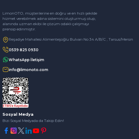
LimonOTO, müşterilerine en doğru ve en hızlı şekilde
hizmet verebilmek adına sistemini oluşturmuş olup,
alanında uzman ekibi ile çözüm odaklı çalışmayı
prensip edinmiştir.
Reşadiye Mahallesi Alimenteşoğlu Bulvarı No 34 A/B/C , Tarsus/Mersin
0539 825 0930
WhatsApp İletişim
info@limonoto.com
Sosyal Medya
Bizi Sosyal Medyada da Takip Edin!