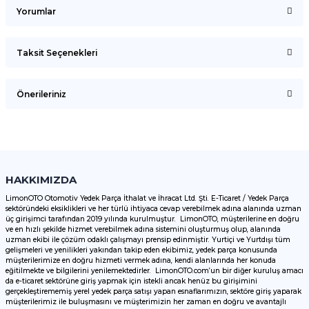
Yorumlar
Taksit Seçenekleri
Bu ürüne ilk yorumu siz yapın!
Önerileriniz
Yorum Yaz
Bu ürünün fiyat bilgisi, resim, ürün açıklamalarında ve diğer
konularda yetersiz gördüğünüz noktaları öneri formunu
kullanarak tarafımıza iletebilirsiniz.
Görüş ve önerileriniz için teşekkür ederiz.
HAKKIMIZDA
LimonOTO Otomotiv Yedek Parça İthalat ve İhracat Ltd. Şti. E-Ticaret / Yedek Parça
sektöründeki eksiklikleri ve her türlü ihtiyaca cevap verebilmek adına alanında uzman
Ürün resmi kalitesiz, bozuk veya görüntülenemiyor.
üç girişimci tarafından 2019 yılında kurulmuştur. LimonOTO, müşterilerine en doğru
ve en hızlı şekilde hizmet verebilmek adına sistemini oluşturmuş olup, alanında
Ürün açıklamasında eksik bilgiler bulunuyor.
uzman ekibi ile çözüm odaklı çalışmayı prensip edinmiştir. Yurtiçi ve Yurtdışı tüm
Ürün bilgilerinde hatalar bulunuyor.
gelişmeleri ve yenilikleri yakından takip eden ekibimiz, yedek parça konusunda
müşterilerimize en doğru hizmeti vermek adına, kendi alanlarında her konuda
Ürün fiyatı diğer sitelerden daha pahalı.
eğitilmekte ve bilgilerini yenilemektedirler. LimonOTO.com’un bir diğer kuruluş amacı
da e-ticaret sektörüne giriş yapmak için istekli ancak henüz bu girişimini
Bu ürüne benzer farklı alternatifler olmalı.
gerçekleştirememiş yerel yedek parça satışı yapan esnaflarımızın, sektöre giriş yaparak
müşterilerimiz ile buluşmasını ve müşterimizin her zaman en doğru ve avantajlı