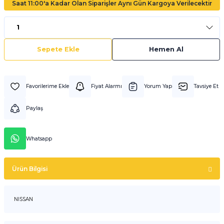
Saat 11:00'a Kadar Olan Siparişler Aynı Gün Kargoya Verilecektir
Sepete Ekle
Hemen Al
Fiyat Alarmı
Yorum Yap
Tavsiye Et
Paylaş
Whatsapp
Ürün Bilgisi
NISSAN