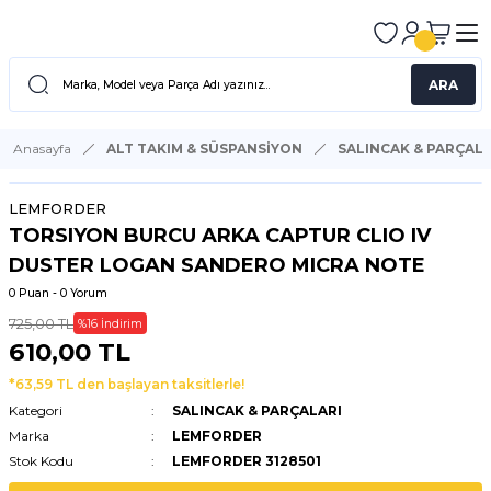
ARA
Anasayfa
ALT TAKIM & SÜSPANSİYON
SALINCAK & PARÇALA
LEMFORDER
TORSIYON BURCU ARKA CAPTUR CLIO IV
DUSTER LOGAN SANDERO MICRA NOTE
0 Puan - 0 Yorum
725,00 TL
%16 İndirim
610,00 TL
*63,59 TL den başlayan taksitlerle!
Kategori
SALINCAK & PARÇALARI
Marka
LEMFORDER
Stok Kodu
LEMFORDER 3128501