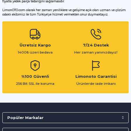
fiyatla yedek parça tedariğini sağlamasıdır.
LimonOTO.com olarak her zaman yeniliklere ve gelişime açık olan uzman ve çözüm
odaklı ekibimiz ile tüm Türkiye’ye hizmet vermekten onur duymaktayız.
Gönder
Ücretsiz Kargo
7/24 Destek
1400₺ üzeri bedava
Her zaman yanınızdayız!
%100 Güvenli
Limonoto Garantisi
256 Bit SSL ile koruma
Ürünlerde iade imkanı
Popüler Markalar