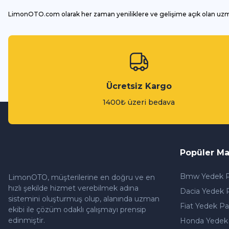
LimonOTO.com olarak her zaman yeniliklere ve gelişime açık olan uz
Ücretsiz Kargo
1400₺ üzeri bedava
Popüler Ma
Bmw Yedek P
LimonOTO, müşterilerine en doğru ve en
hızlı şekilde hizmet verebilmek adına
Dacia Yedek 
sistemini oluşturmuş olup, alanında uzman
Fiat Yedek Pa
ekibi ile çözüm odaklı çalışmayı prensip
edinmiştir.
Honda Yedek