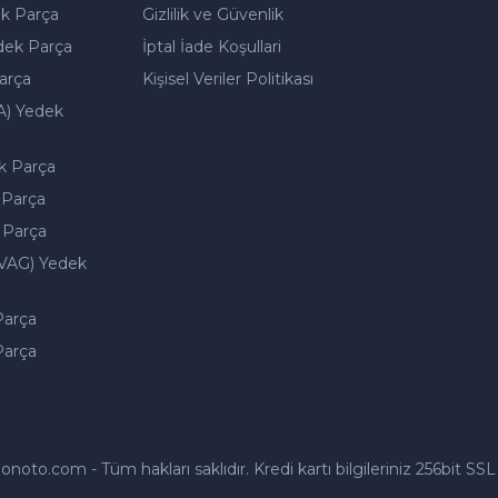
k Parça
Gizlilik ve Güvenlik
dek Parça
İptal İade Koşullari
arça
Kişisel Veriler Politikası
A) Yedek
k Parça
 Parça
 Parça
VAG) Yedek
Parça
Parça
to.com - Tüm hakları saklıdır. Kredi kartı bilgileriniz 256bit SSL 