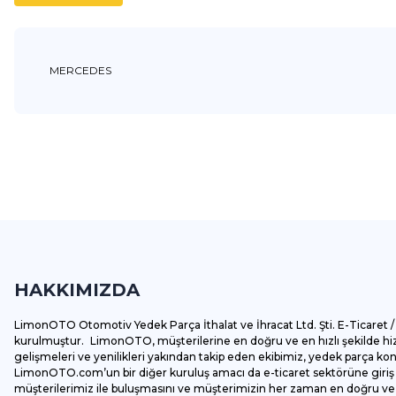
MERCEDES
Bu ürünün fiyat bilgisi, resim, ürün açıklamalarında ve diğer k
Görüş ve önerileriniz için teşekkür ederiz.
Ürün resmi kalitesiz, bozuk veya görüntülenemiyor.
Ürün açıklamasında eksik bilgiler bulunuyor.
HAKKIMIZDA
Ürün bilgilerinde hatalar bulunuyor.
Ürün fiyatı diğer sitelerden daha pahalı.
LimonOTO Otomotiv Yedek Parça İthalat ve İhracat Ltd. Şti. E-Ticaret / 
Bu ürüne benzer farklı alternatifler olmalı.
kurulmuştur. LimonOTO, müşterilerine en doğru ve en hızlı şekilde hizm
gelişmeleri ve yenilikleri yakından takip eden ekibimiz, yedek parça k
LimonOTO.com’un bir diğer kuruluş amacı da e-ticaret sektörüne giriş y
müşterilerimiz ile buluşmasını ve müşterimizin her zaman en doğru ve av