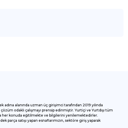
za iletebilirsiniz.
ek adına alanında uzman üç girişimci tarafından 2019 yılında
özüm odaklı çalışmayı prensip edinmiştir. Yurtiçi ve Yurtdışı tüm
 her konuda eğitilmekte ve bilgilerini yenilemektedirler.
k parça satışı yapan esnaflarımızın, sektöre giriş yaparak