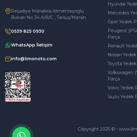
Hyundai Yede
Reşadiye Mahallesi Alimenteşoğlu
Mercedes Ye
Bulvarı No 34 A/B/C , Tarsus/Mersin
Opel Yedek P
Peugeot (PS
0539 825 0930
Parça
WhatsApp İletişim
Renault Yede
Nissan Yedek
info@limonoto.com
Toyota Yedek
Volkswagen (
Parça
Volvo Yedek 
Isuzu Yedek 
Copyright 2025 © - www.limono