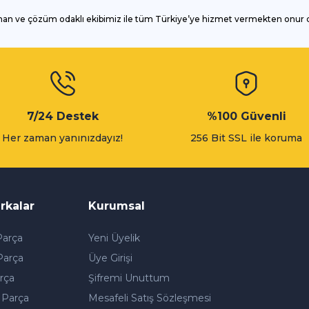
man ve çözüm odaklı ekibimiz ile tüm Türkiye’ye hizmet vermekten onur
Gönder
7/24 Destek
%100 Güvenli
Her zaman yanınızdayız!
256 Bit SSL ile koruma
rkalar
Kurumsal
arça
Yeni Üyelik
Parça
Üye Girişi
rça
Şifremi Unuttum
 Parça
Mesafeli Satış Sözleşmesi