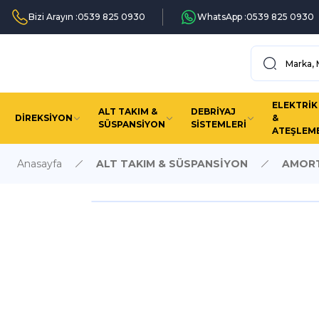
Bizi Arayın :
0539 825 0930
WhatsApp :
0539 825 0930
ELEKTRİK
ALT TAKIM &
DEBRİYAJ
DİREKSİYON
&
SÜSPANSİYON
SİSTEMLERİ
ATEŞLEM
Anasayfa
ALT TAKIM & SÜSPANSİYON
AMORT