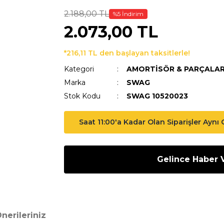
2.188,00 TL
%5 İndirim
2.073,00 TL
*216,11 TL den başlayan taksitlerle!
Kategori
AMORTİSÖR & PARÇALAR
Marka
SWAG
Stok Kodu
SWAG 10520023
Saat 11:00'a Kadar Olan Siparişler Aynı
Gelince Haber 
nerileriniz