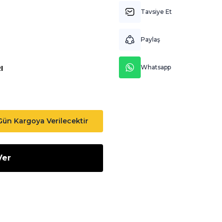
Tavsiye Et
Paylaş
Whatsapp
I
 Gün Kargoya Verilecektir
Ver