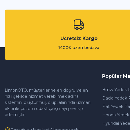
Ücretsiz Kargo
1400₺ üzeri bedava
Popüler Ma
Bmw Yedek P
LimonOTO, müşterilerine en doğru ve en
hızlı şekilde hizmet verebilmek adına
Dacia Yedek 
sistemini oluşturmuş olup, alanında uzman
Fiat Yedek Pa
ekibi ile çözüm odaklı çalışmayı prensip
edinmiştir.
Honda Yedek
Hyundai Yede