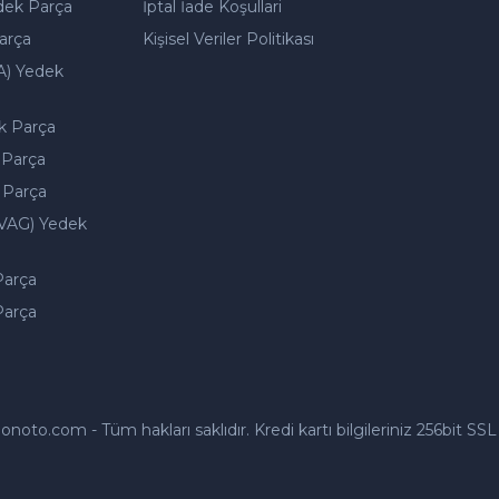
dek Parça
İptal İade Koşullari
arça
Kişisel Veriler Politikası
A) Yedek
k Parça
 Parça
 Parça
VAG) Yedek
Parça
Parça
to.com - Tüm hakları saklıdır. Kredi kartı bilgileriniz 256bit SSL 