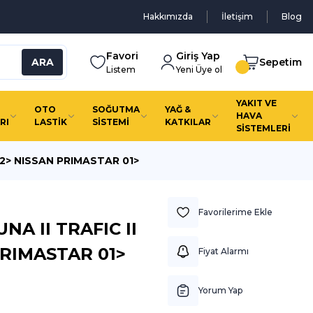
Hakkımızda
İletişim
Blog
Favori
Giriş Yap
ARA
Sepetim
Listem
Yeni Üye ol
YAKIT VE
OTO
SOĞUTMA
YAĞ &
HAVA
RI
LASTİK
SİSTEMİ
KATKILAR
SİSTEMLERİ
02> NISSAN PRIMASTAR 01>
NA II TRAFIC II
PRIMASTAR 01>
Fiyat Alarmı
Yorum Yap