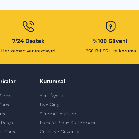
Gönder
7/24 Destek
%100 Güvenli
Her zaman yanınızdayız!
256 Bit SSL ile koruma
rkalar
Kurumsal
arça
Yeni Üyelik
Parça
Üye Girişi
rça
Şifremi Unuttum
 Parça
Mesafeli Satış Sözleşmesi
k Parça
Gizlilik ve Güvenlik