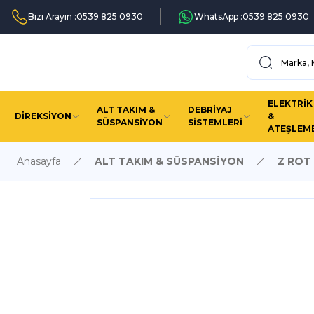
Bizi Arayın :
0539 825 0930
WhatsApp :
0539 825 0930
ELEKTRİK
ALT TAKIM &
DEBRİYAJ
DİREKSİYON
&
SÜSPANSİYON
SİSTEMLERİ
ATEŞLEM
Anasayfa
ALT TAKIM & SÜSPANSİYON
Z ROT