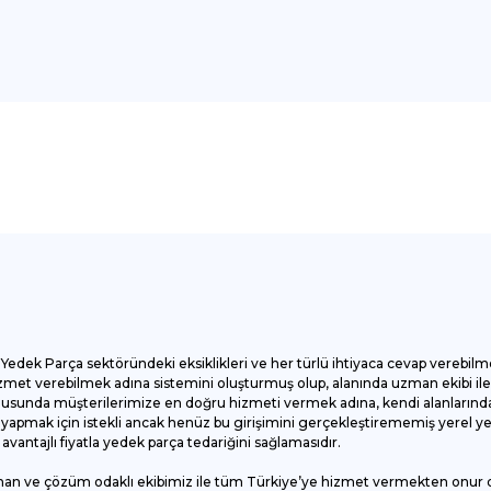
onularda yetersiz gördüğünüz noktaları öneri formunu kullanarak tarafımı
Bu ürüne ilk yorumu siz yapın!
Yorum Yaz
Yedek Parça sektöründeki eksiklikleri ve her türlü ihtiyaca cevap verebilm
et verebilmek adına sistemini oluşturmuş olup, alanında uzman ekibi ile ç
onusunda müşterilerimize en doğru hizmeti vermek adına, kendi alanlarında
apmak için istekli ancak henüz bu girişimini gerçekleştirememiş yerel yede
antajlı fiyatla yedek parça tedariğini sağlamasıdır.
man ve çözüm odaklı ekibimiz ile tüm Türkiye’ye hizmet vermekten onur