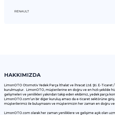
RENAULT
Bu ürünün fiyat bilgisi, resim, ürün açıklamalarında ve diğer k
Görüş ve önerileriniz için teşekkür ederiz.
Ürün resmi kalitesiz, bozuk veya görüntülenemiyor.
Ürün açıklamasında eksik bilgiler bulunuyor.
HAKKIMIZDA
Ürün bilgilerinde hatalar bulunuyor.
Ürün fiyatı diğer sitelerden daha pahalı.
LimonOTO Otomotiv Yedek Parça İthalat ve İhracat Ltd. Şti. E-Ticaret / 
Bu ürüne benzer farklı alternatifler olmalı.
kurulmuştur. LimonOTO, müşterilerine en doğru ve en hızlı şekilde hizm
gelişmeleri ve yenilikleri yakından takip eden ekibimiz, yedek parça k
LimonOTO.com’un bir diğer kuruluş amacı da e-ticaret sektörüne giriş y
müşterilerimiz ile buluşmasını ve müşterimizin her zaman en doğru ve av
LimonOTO.com olarak her zaman yeniliklere ve gelişime açık olan uz