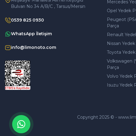
Reşadiye Mahallesi Alimenteşoğlu
Mercedes Ye
Bulvarı No 34 A/B/C , Tarsus/Mersin
Opel Yedek P
Peugeot (PS
0539 825 0930
Parça
WhatsApp İletişim
Renault Yede
Nissan Yedek
info@limonoto.com
Toyota Yedek
Volkswagen (
Parça
Volvo Yedek 
Isuzu Yedek 
Copyright 2025 © - www.limono