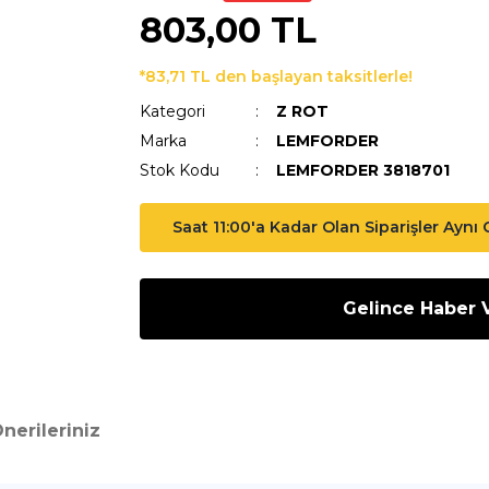
803,00 TL
*83,71 TL den başlayan taksitlerle!
Kategori
Z ROT
Marka
LEMFORDER
Stok Kodu
LEMFORDER 3818701
Saat 11:00'a Kadar Olan Siparişler Aynı
Gelince Haber 
nerileriniz