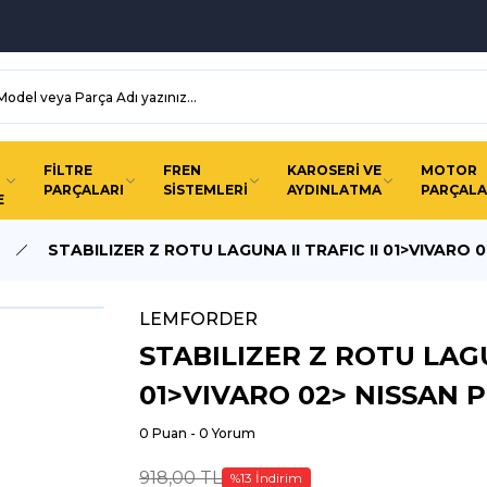
FİLTRE
FREN
KAROSERİ VE
MOTOR
PARÇALARI
SİSTEMLERİ
AYDINLATMA
PARÇALA
E
STABILIZER Z ROTU LAGUNA II TRAFIC II 01>VIVARO 
LEMFORDER
STABILIZER Z ROTU LAGU
01>VIVARO 02> NISSAN 
0 Puan - 0 Yorum
918,00 TL
%13 İndirim