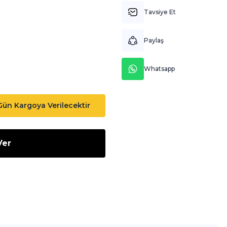
Tavsiye Et
Paylaş
Whatsapp
 Gün Kargoya Verilecektir
Ver