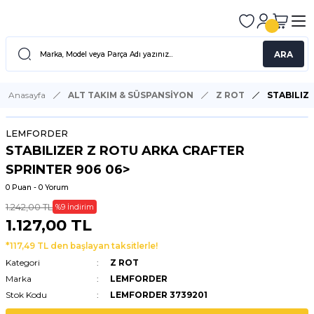
ARA
Anasayfa
ALT TAKIM & SÜSPANSİYON
Z ROT
STABILIZ
LEMFORDER
STABILIZER Z ROTU ARKA CRAFTER
SPRINTER 906 06>
0 Puan - 0 Yorum
1.242,00 TL
%9 İndirim
1.127,00 TL
*117,49 TL den başlayan taksitlerle!
Kategori
Z ROT
Marka
LEMFORDER
Stok Kodu
LEMFORDER 3739201