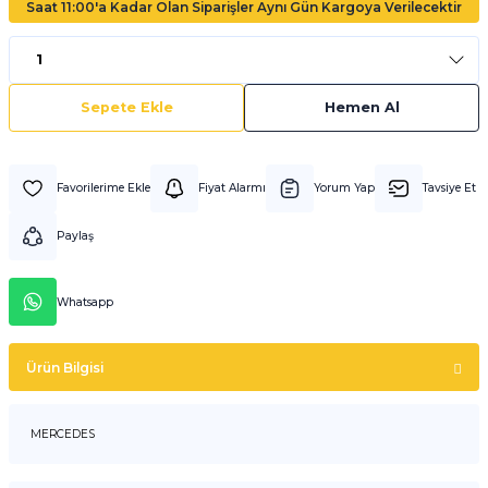
Saat 11:00'a Kadar Olan Siparişler Aynı Gün Kargoya Verilecektir
Sepete Ekle
Hemen Al
Fiyat Alarmı
Yorum Yap
Tavsiye Et
Paylaş
Whatsapp
Ürün Bilgisi
MERCEDES