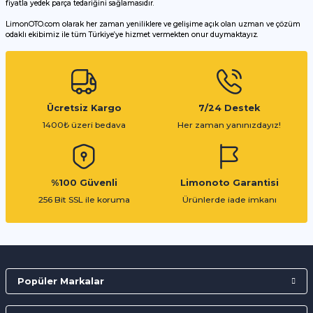
fiyatla yedek parça tedariğini sağlamasıdır.
LimonOTO.com olarak her zaman yeniliklere ve gelişime açık olan uzman ve çözüm
odaklı ekibimiz ile tüm Türkiye’ye hizmet vermekten onur duymaktayız.
Gönder
Ücretsiz Kargo
7/24 Destek
1400₺ üzeri bedava
Her zaman yanınızdayız!
%100 Güvenli
Limonoto Garantisi
256 Bit SSL ile koruma
Ürünlerde iade imkanı
Popüler Markalar