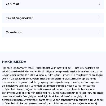
Yorumlar
Taksit Seçenekleri
Bu ürüne ilk yorumu siz yapın!
Önerileriniz
Yorum Yaz
Bu ürünün fiyat bilgisi, resim, ürün açıklamalarında ve diğer
konularda yetersiz gördüğünüz noktaları öneri formunu
kullanarak tarafımıza iletebilirsiniz.
Görüş ve önerileriniz için teşekkür ederiz.
HAKKIMIZDA
LimonOTO Otomotiv Yedek Parça İthalat ve İhracat Ltd. Şti. E-Ticaret / Yedek Parça
sektöründeki eksiklikleri ve her türlü ihtiyaca cevap verebilmek adına alanında uzman
Ürün resmi kalitesiz, bozuk veya görüntülenemiyor.
üç girişimci tarafından 2019 yılında kurulmuştur. LimonOTO, müşterilerine en doğru
ve en hızlı şekilde hizmet verebilmek adına sistemini oluşturmuş olup, alanında
Ürün açıklamasında eksik bilgiler bulunuyor.
uzman ekibi ile çözüm odaklı çalışmayı prensip edinmiştir. Yurtiçi ve Yurtdışı tüm
Ürün bilgilerinde hatalar bulunuyor.
gelişmeleri ve yenilikleri yakından takip eden ekibimiz, yedek parça konusunda
müşterilerimize en doğru hizmeti vermek adına, kendi alanlarında her konuda
Ürün fiyatı diğer sitelerden daha pahalı.
eğitilmekte ve bilgilerini yenilemektedirler. LimonOTO.com’un bir diğer kuruluş amacı
da e-ticaret sektörüne giriş yapmak için istekli ancak henüz bu girişimini
Bu ürüne benzer farklı alternatifler olmalı.
gerçekleştirememiş yerel yedek parça satışı yapan esnaflarımızın, sektöre giriş yaparak
müşterilerimiz ile buluşmasını ve müşterimizin her zaman en doğru ve avantajlı