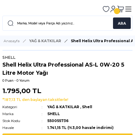
ARA
Anasayfa
YAĞ & KATKILAR
Shell Helix Ultra Professional A
SHELL
Shell Helix Ultra Professional AS-L 0W-20 5
Litre Motor Yağı
0 Puan - 0 Yorum
1.795,00 TL
*187,13 TL den başlayan taksitlerle!
Kategori
YAĞ & KATKILAR
,
Shell
Marka
SHELL
Stok Kodu
550055736
Havale
1.741,15 TL (%3,00 havale indirimi)