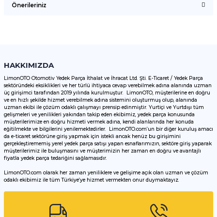
Önerileriniz
Yorum Yaz
Bu ürünün fiyat bilgisi, resim, ürün açıklamalarında ve diğer
konularda yetersiz gördüğünüz noktaları öneri formunu
kullanarak tarafımıza iletebilirsiniz.
Görüş ve önerileriniz için teşekkür ederiz.
HAKKIMIZDA
LimonOTO Otomotiv Yedek Parça İthalat ve İhracat Ltd. Şti. E-Ticaret / Yedek Parça
sektöründeki eksiklikleri ve her türlü ihtiyaca cevap verebilmek adına alanında uzman
Ürün resmi kalitesiz, bozuk veya görüntülenemiyor.
üç girişimci tarafından 2019 yılında kurulmuştur. LimonOTO, müşterilerine en doğru
ve en hızlı şekilde hizmet verebilmek adına sistemini oluşturmuş olup, alanında
Ürün açıklamasında eksik bilgiler bulunuyor.
uzman ekibi ile çözüm odaklı çalışmayı prensip edinmiştir. Yurtiçi ve Yurtdışı tüm
Ürün bilgilerinde hatalar bulunuyor.
gelişmeleri ve yenilikleri yakından takip eden ekibimiz, yedek parça konusunda
müşterilerimize en doğru hizmeti vermek adına, kendi alanlarında her konuda
Ürün fiyatı diğer sitelerden daha pahalı.
eğitilmekte ve bilgilerini yenilemektedirler. LimonOTO.com’un bir diğer kuruluş amacı
da e-ticaret sektörüne giriş yapmak için istekli ancak henüz bu girişimini
Bu ürüne benzer farklı alternatifler olmalı.
gerçekleştirememiş yerel yedek parça satışı yapan esnaflarımızın, sektöre giriş yaparak
müşterilerimiz ile buluşmasını ve müşterimizin her zaman en doğru ve avantajlı
fiyatla yedek parça tedariğini sağlamasıdır.
LimonOTO.com olarak her zaman yeniliklere ve gelişime açık olan uzman ve çözüm
odaklı ekibimiz ile tüm Türkiye’ye hizmet vermekten onur duymaktayız.
Gönder