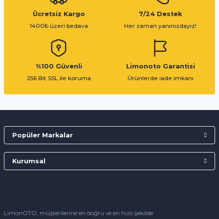
Ücretsiz Kargo
7/24 Destek
1400₺ üzeri bedava
Her zaman yanınızdayız!
%100 Güvenli
Limonoto Garantisi
256 Bit SSL ile koruma
Ürünlerde iade imkanı
Popüler Markalar
Kurumsal
LimonOTO, müşterilerine en doğru ve en hızlı şekilde