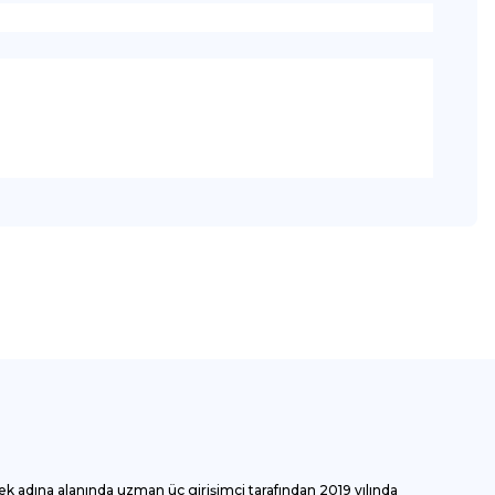
za iletebilirsiniz.
ek adına alanında uzman üç girişimci tarafından 2019 yılında