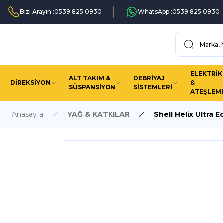
Bizi Arayın :
0539 825 0930
WhatsApp :
0539 825 0930
ELEKTRİK
ALT TAKIM &
DEBRİYAJ
DİREKSİYON
&
SÜSPANSİYON
SİSTEMLERİ
ATEŞLEM
Anasayfa
YAĞ & KATKILAR
Shell Helix Ultra 