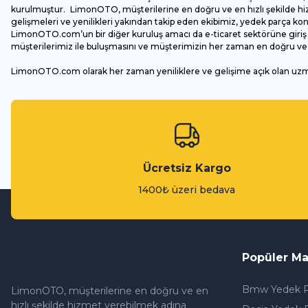
Bu ürüne benzer farklı alternatifler olmalı.
kurulmuştur. LimonOTO, müşterilerine en doğru ve en hızlı şekilde hizm
gelişmeleri ve yenilikleri yakından takip eden ekibimiz, yedek parça k
LimonOTO.com’un bir diğer kuruluş amacı da e-ticaret sektörüne giriş y
müşterilerimiz ile buluşmasını ve müşterimizin her zaman en doğru ve av
LimonOTO.com olarak her zaman yeniliklere ve gelişime açık olan uz
Ücretsiz Kargo
1400₺ üzeri bedava
Popüler Ma
Bmw Yedek P
LimonOTO, müşterilerine en doğru ve en
hızlı şekilde hizmet verebilmek adına