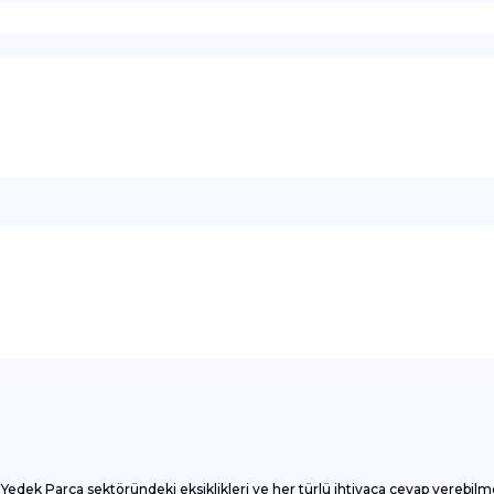
onularda yetersiz gördüğünüz noktaları öneri formunu kullanarak tarafımı
Bu ürüne ilk yorumu siz yapın!
Yorum Yaz
Yedek Parça sektöründeki eksiklikleri ve her türlü ihtiyaca cevap verebilm