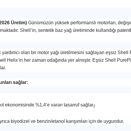
(2026 Üretim)
Günümüzün yüksek performanslı motorları, değişe
maktadır. Shell’in, sentetik baz yağ üretiminde kullandığı paten
k yardımcı olan bir motor yağı üretilmesini sağlayan eşsiz Shell 
hell Helix’in her zaman odağında yer almıştır. Eşsiz Shell Pure
ar.
unları sağlar:
kıt ekonomisinde %1,4’e varan tasarruf sağlar
2
 ayrıca biyodizel ve benzin/etanol karışımları için de uygundur.