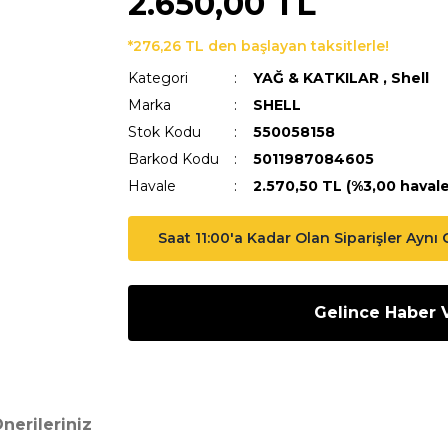
2.650,00 TL
*276,26 TL den başlayan taksitlerle!
Kategori
YAĞ & KATKILAR
,
Shell
Marka
SHELL
Stok Kodu
550058158
Barkod Kodu
5011987084605
Havale
2.570,50 TL (%3,00 havale 
Saat 11:00'a Kadar Olan Siparişler Aynı
Gelince Haber 
nerileriniz