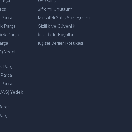
Parça
Üye Girişi
rça
Şifremi Unuttum
 Parça
Mesafeli Satış Sözleşmesi
k Parça
Gizlilik ve Güvenlik
dek Parça
İptal İade Koşullari
arça
Kişisel Veriler Politikası
A) Yedek
k Parça
 Parça
 Parça
VAG) Yedek
Parça
Parça