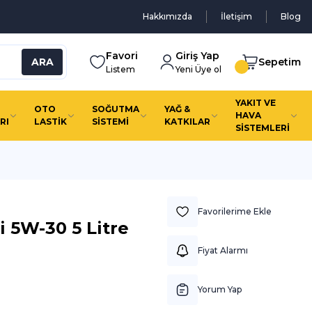
Hakkımızda
İletişim
Blog
Favori
Giriş Yap
ARA
Sepetim
Listem
Yeni Üye ol
YAKIT VE
OTO
SOĞUTMA
YAĞ &
HAVA
RI
LASTİK
SİSTEMİ
KATKILAR
SİSTEMLERİ
ti 5W-30 5 Litre
Fiyat Alarmı
Yorum Yap