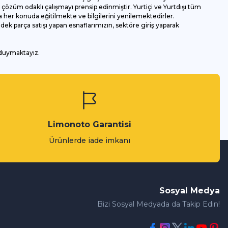
özüm odaklı çalışmayı prensip edinmiştir. Yurtiçi ve Yurtdışı tüm
 her konuda eğitilmekte ve bilgilerini yenilemektedirler.
k parça satışı yapan esnaflarımızın, sektöre giriş yaparak
 duymaktayız.
Limonoto Garantisi
Ürünlerde iade imkanı
Sosyal Medya
Bizi Sosyal Medyada da Takip Edin!