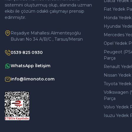
Dacia Yedek 
sistemini oluşturmuş olup, alanında uzman
Fiat Yedek Pa
ekibi ile çözüm odaklı çalışmayı prensip
edinmiştir.
Honda Yedek
Hyundai Yede
Reşadiye Mahallesi Alimenteşoğlu
Mercedes Ye
Bulvarı No 34 A/B/C , Tarsus/Mersin
Opel Yedek P
Peugeot (PS
0539 825 0930
Parça
WhatsApp İletişim
Renault Yede
Nissan Yedek
info@limonoto.com
Toyota Yedek
Volkswagen (
Parça
Volvo Yedek 
Isuzu Yedek 