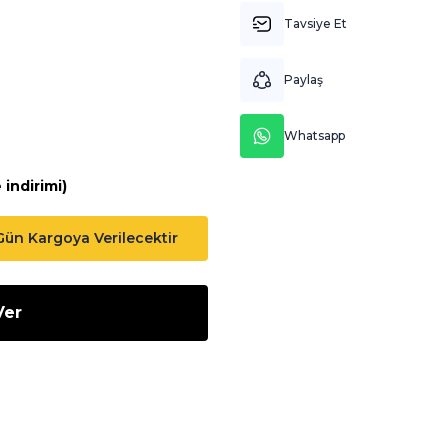
Tavsiye Et
Paylaş
Whatsapp
indirimi)
 Gün Kargoya Verilecektir
Ver