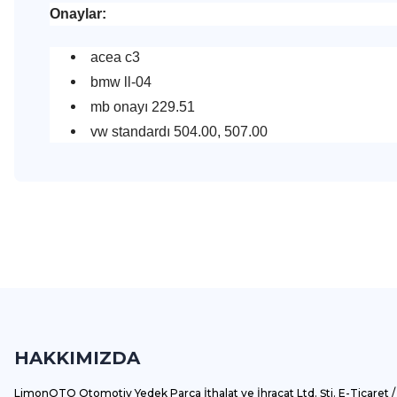
Onaylar:
acea c3
bmw ll-04
mb onayı 229.51
vw standardı 504.00, 507.00
Bu ürünün fiyat bilgisi, resim, ürün açıklamalarında ve diğer k
Görüş ve önerileriniz için teşekkür ederiz.
Ürün resmi kalitesiz, bozuk veya görüntülenemiyor.
Ürün açıklamasında eksik bilgiler bulunuyor.
HAKKIMIZDA
Ürün bilgilerinde hatalar bulunuyor.
Ürün fiyatı diğer sitelerden daha pahalı.
LimonOTO Otomotiv Yedek Parça İthalat ve İhracat Ltd. Şti. E-Ticaret / 