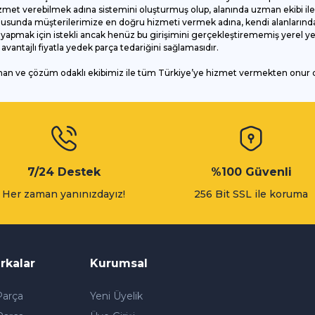
et verebilmek adına sistemini oluşturmuş olup, alanında uzman ekibi ile ç
onusunda müşterilerimize en doğru hizmeti vermek adına, kendi alanlarında
apmak için istekli ancak henüz bu girişimini gerçekleştirememiş yerel yede
antajlı fiyatla yedek parça tedariğini sağlamasıdır.
man ve çözüm odaklı ekibimiz ile tüm Türkiye’ye hizmet vermekten onur
Gönder
7/24 Destek
%100 Güvenli
Her zaman yanınızdayız!
256 Bit SSL ile koruma
rkalar
Kurumsal
arça
Yeni Üyelik