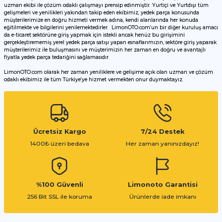
uzman ekibi ile çözüm odaklı çalışmayı prensip edinmiştir. Yurtiçi ve Yurtdışı tüm
Ürün bilgilerinde hatalar bulunuyor.
gelişmeleri ve yenilikleri yakından takip eden ekibimiz, yedek parça konusunda
müşterilerimize en doğru hizmeti vermek adına, kendi alanlarında her konuda
Ürün fiyatı diğer sitelerden daha pahalı.
eğitilmekte ve bilgilerini yenilemektedirler. LimonOTO.com’un bir diğer kuruluş amacı
da e-ticaret sektörüne giriş yapmak için istekli ancak henüz bu girişimini
Bu ürüne benzer farklı alternatifler olmalı.
gerçekleştirememiş yerel yedek parça satışı yapan esnaflarımızın, sektöre giriş yaparak
müşterilerimiz ile buluşmasını ve müşterimizin her zaman en doğru ve avantajlı
fiyatla yedek parça tedariğini sağlamasıdır.
LimonOTO.com olarak her zaman yeniliklere ve gelişime açık olan uzman ve çözüm
odaklı ekibimiz ile tüm Türkiye’ye hizmet vermekten onur duymaktayız.
Gönder
Ücretsiz Kargo
7/24 Destek
1400₺ üzeri bedava
Her zaman yanınızdayız!
%100 Güvenli
Limonoto Garantisi
256 Bit SSL ile koruma
Ürünlerde iade imkanı