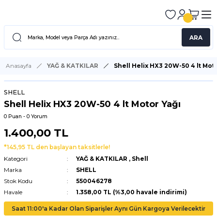
ARA
Anasayfa
YAĞ & KATKILAR
Shell Helix HX3 20W-50 4 lt Mot
SHELL
Shell Helix HX3 20W-50 4 lt Motor Yağı
0 Puan - 0 Yorum
1.400,00 TL
*145,95 TL den başlayan taksitlerle!
Kategori
YAĞ & KATKILAR
,
Shell
Marka
SHELL
Stok Kodu
550046278
Havale
1.358,00 TL (%3,00 havale indirimi)
Saat 11:00'a Kadar Olan Siparişler Aynı Gün Kargoya Verilecektir