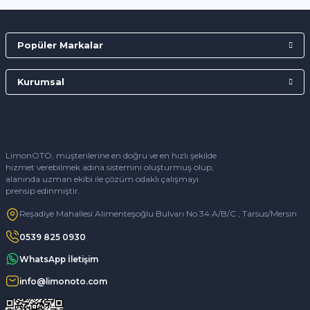
Popüler Markalar
Kurumsal
LimonOTO, müşterilerine en doğru ve en hızlı şekilde
hizmet verebilmek adına sistemini oluşturmuş olup,
alanında uzman ekibi ile çözüm odaklı çalışmayı
prensip edinmiştir.
Reşadiye Mahallesi Alimenteşoğlu Bulvarı No 34 A/B/C , Tarsus/Mersin
0539 825 0930
WhatsApp İletişim
info@limonoto.com