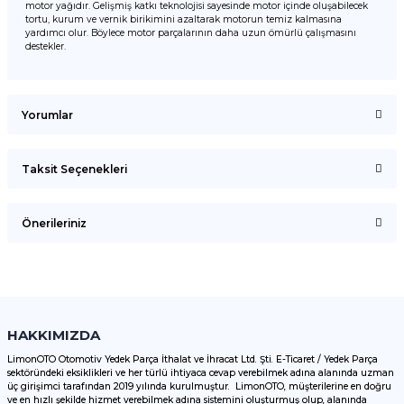
motor yağıdır. Gelişmiş katkı teknolojisi sayesinde motor içinde oluşabilecek
tortu, kurum ve vernik birikimini azaltarak motorun temiz kalmasına
yardımcı olur. Böylece motor parçalarının daha uzun ömürlü çalışmasını
destekler.
Yorumlar
Taksit Seçenekleri
Bu ürüne ilk yorumu siz yapın!
Önerileriniz
Yorum Yaz
Bu ürünün fiyat bilgisi, resim, ürün açıklamalarında ve diğer
konularda yetersiz gördüğünüz noktaları öneri formunu
kullanarak tarafımıza iletebilirsiniz.
Görüş ve önerileriniz için teşekkür ederiz.
HAKKIMIZDA
LimonOTO Otomotiv Yedek Parça İthalat ve İhracat Ltd. Şti. E-Ticaret / Yedek Parça
sektöründeki eksiklikleri ve her türlü ihtiyaca cevap verebilmek adına alanında uzman
Ürün resmi kalitesiz, bozuk veya görüntülenemiyor.
üç girişimci tarafından 2019 yılında kurulmuştur. LimonOTO, müşterilerine en doğru
ve en hızlı şekilde hizmet verebilmek adına sistemini oluşturmuş olup, alanında
Ürün açıklamasında eksik bilgiler bulunuyor.