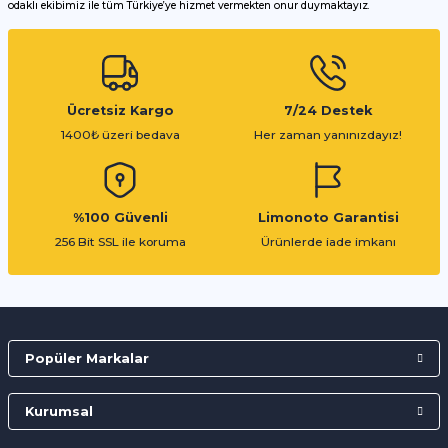
odaklı ekibimiz ile tüm Türkiye’ye hizmet vermekten onur duymaktayız.
Gönder
Ücretsiz Kargo
7/24 Destek
1400₺ üzeri bedava
Her zaman yanınızdayız!
%100 Güvenli
Limonoto Garantisi
256 Bit SSL ile koruma
Ürünlerde iade imkanı
Popüler Markalar
Kurumsal