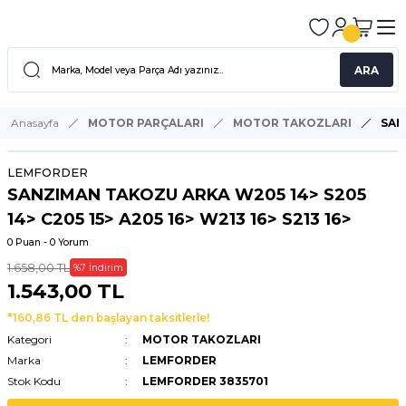
ARA
Anasayfa
MOTOR PARÇALARI
MOTOR TAKOZLARI
SAN
LEMFORDER
SANZIMAN TAKOZU ARKA W205 14> S205
14> C205 15> A205 16> W213 16> S213 16>
0 Puan - 0 Yorum
1.658,00 TL
%7 İndirim
1.543,00 TL
*160,86 TL den başlayan taksitlerle!
Kategori
MOTOR TAKOZLARI
Marka
LEMFORDER
Stok Kodu
LEMFORDER 3835701