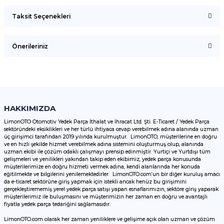
Taksit Seçenekleri
Bu ürüne ilk yorumu siz yapın!
Önerileriniz
Yorum Yaz
Bu ürünün fiyat bilgisi, resim, ürün açıklamalarında ve diğer
konularda yetersiz gördüğünüz noktaları öneri formunu
kullanarak tarafımıza iletebilirsiniz.
Görüş ve önerileriniz için teşekkür ederiz.
HAKKIMIZDA
LimonOTO Otomotiv Yedek Parça İthalat ve İhracat Ltd. Şti. E-Ticaret / Yedek Parça
sektöründeki eksiklikleri ve her türlü ihtiyaca cevap verebilmek adına alanında uzman
Ürün resmi kalitesiz, bozuk veya görüntülenemiyor.
üç girişimci tarafından 2019 yılında kurulmuştur. LimonOTO, müşterilerine en doğru
ve en hızlı şekilde hizmet verebilmek adına sistemini oluşturmuş olup, alanında
Ürün açıklamasında eksik bilgiler bulunuyor.
uzman ekibi ile çözüm odaklı çalışmayı prensip edinmiştir. Yurtiçi ve Yurtdışı tüm
Ürün bilgilerinde hatalar bulunuyor.
gelişmeleri ve yenilikleri yakından takip eden ekibimiz, yedek parça konusunda
müşterilerimize en doğru hizmeti vermek adına, kendi alanlarında her konuda
Ürün fiyatı diğer sitelerden daha pahalı.
eğitilmekte ve bilgilerini yenilemektedirler. LimonOTO.com’un bir diğer kuruluş amacı
da e-ticaret sektörüne giriş yapmak için istekli ancak henüz bu girişimini
Bu ürüne benzer farklı alternatifler olmalı.
gerçekleştirememiş yerel yedek parça satışı yapan esnaflarımızın, sektöre giriş yaparak
müşterilerimiz ile buluşmasını ve müşterimizin her zaman en doğru ve avantajlı
fiyatla yedek parça tedariğini sağlamasıdır.
LimonOTO.com olarak her zaman yeniliklere ve gelişime açık olan uzman ve çözüm