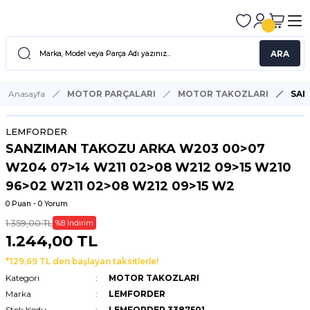
ARA
Anasayfa
MOTOR PARÇALARI
MOTOR TAKOZLARI
SAN
LEMFORDER
SANZIMAN TAKOZU ARKA W203 00>07
W204 07>14 W211 02>08 W212 09>15 W210
96>02 W211 02>08 W212 09>15 W2
0 Puan - 0 Yorum
1.359,00 TL
%8 İndirim
1.244,00 TL
*129,69 TL den başlayan taksitlerle!
Kategori
MOTOR TAKOZLARI
Marka
LEMFORDER
Stok Kodu
LEMFORDER 3387501