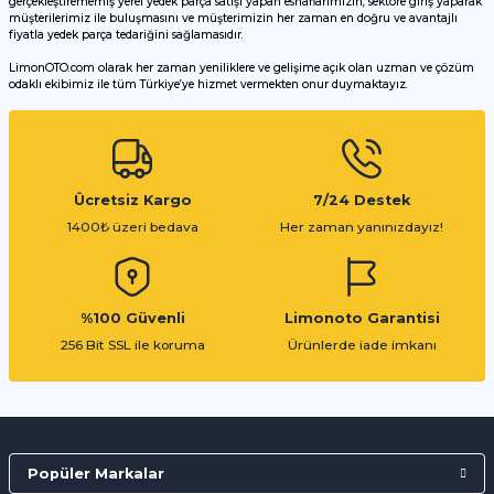
gerçekleştirememiş yerel yedek parça satışı yapan esnaflarımızın, sektöre giriş yaparak
müşterilerimiz ile buluşmasını ve müşterimizin her zaman en doğru ve avantajlı
fiyatla yedek parça tedariğini sağlamasıdır.
LimonOTO.com olarak her zaman yeniliklere ve gelişime açık olan uzman ve çözüm
odaklı ekibimiz ile tüm Türkiye’ye hizmet vermekten onur duymaktayız.
Gönder
Ücretsiz Kargo
7/24 Destek
1400₺ üzeri bedava
Her zaman yanınızdayız!
%100 Güvenli
Limonoto Garantisi
256 Bit SSL ile koruma
Ürünlerde iade imkanı
Popüler Markalar