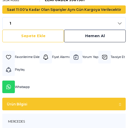
Saat 11:00'a Kadar Olan Siparişler Aynı Gün Kargoya Verilecektir
Sepete Ekle
Hemen Al
Fiyat Alarmı
Yorum Yap
Tavsiye Et
Paylaş
Whatsapp
Ürün Bilgisi
MERCEDES