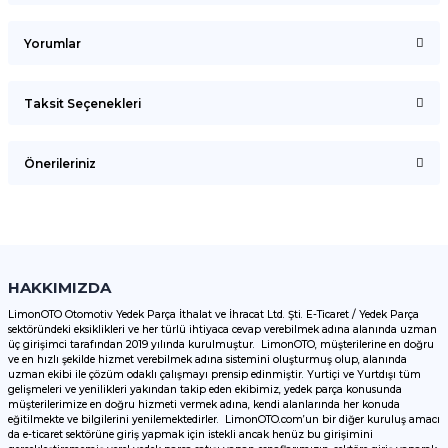
Yorumlar
Taksit Seçenekleri
Bu ürüne ilk yorumu siz yapın!
Önerileriniz
Yorum Yaz
Bu ürünün fiyat bilgisi, resim, ürün açıklamalarında ve diğer
konularda yetersiz gördüğünüz noktaları öneri formunu
kullanarak tarafımıza iletebilirsiniz.
Görüş ve önerileriniz için teşekkür ederiz.
HAKKIMIZDA
LimonOTO Otomotiv Yedek Parça İthalat ve İhracat Ltd. Şti. E-Ticaret / Yedek Parça
sektöründeki eksiklikleri ve her türlü ihtiyaca cevap verebilmek adına alanında uzman
Ürün resmi kalitesiz, bozuk veya görüntülenemiyor.
üç girişimci tarafından 2019 yılında kurulmuştur. LimonOTO, müşterilerine en doğru
ve en hızlı şekilde hizmet verebilmek adına sistemini oluşturmuş olup, alanında
Ürün açıklamasında eksik bilgiler bulunuyor.
uzman ekibi ile çözüm odaklı çalışmayı prensip edinmiştir. Yurtiçi ve Yurtdışı tüm
Ürün bilgilerinde hatalar bulunuyor.
gelişmeleri ve yenilikleri yakından takip eden ekibimiz, yedek parça konusunda
müşterilerimize en doğru hizmeti vermek adına, kendi alanlarında her konuda
Ürün fiyatı diğer sitelerden daha pahalı.
eğitilmekte ve bilgilerini yenilemektedirler. LimonOTO.com’un bir diğer kuruluş amacı
da e-ticaret sektörüne giriş yapmak için istekli ancak henüz bu girişimini
Bu ürüne benzer farklı alternatifler olmalı.