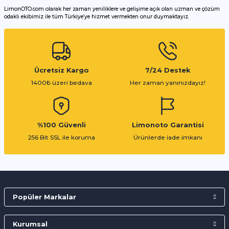
LimonOTO.com olarak her zaman yeniliklere ve gelişime açık olan uzman ve çözüm
odaklı ekibimiz ile tüm Türkiye’ye hizmet vermekten onur duymaktayız.
Gönder
Ücretsiz Kargo
7/24 Destek
1400₺ üzeri bedava
Her zaman yanınızdayız!
%100 Güvenli
Limonoto Garantisi
256 Bit SSL ile koruma
Ürünlerde iade imkanı
Popüler Markalar
Kurumsal