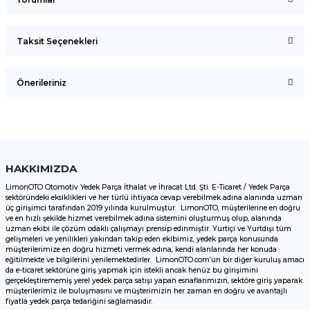
Taksit Seçenekleri
Bu ürüne ilk yorumu siz yapın!
Önerileriniz
Yorum Yaz
Bu ürünün fiyat bilgisi, resim, ürün açıklamalarında ve diğer
konularda yetersiz gördüğünüz noktaları öneri formunu
kullanarak tarafımıza iletebilirsiniz.
Görüş ve önerileriniz için teşekkür ederiz.
HAKKIMIZDA
LimonOTO Otomotiv Yedek Parça İthalat ve İhracat Ltd. Şti. E-Ticaret / Yedek Parça
sektöründeki eksiklikleri ve her türlü ihtiyaca cevap verebilmek adına alanında uzman
Ürün resmi kalitesiz, bozuk veya görüntülenemiyor.
üç girişimci tarafından 2019 yılında kurulmuştur. LimonOTO, müşterilerine en doğru
ve en hızlı şekilde hizmet verebilmek adına sistemini oluşturmuş olup, alanında
Ürün açıklamasında eksik bilgiler bulunuyor.
uzman ekibi ile çözüm odaklı çalışmayı prensip edinmiştir. Yurtiçi ve Yurtdışı tüm
Ürün bilgilerinde hatalar bulunuyor.
gelişmeleri ve yenilikleri yakından takip eden ekibimiz, yedek parça konusunda
müşterilerimize en doğru hizmeti vermek adına, kendi alanlarında her konuda
Ürün fiyatı diğer sitelerden daha pahalı.
eğitilmekte ve bilgilerini yenilemektedirler. LimonOTO.com’un bir diğer kuruluş amacı
da e-ticaret sektörüne giriş yapmak için istekli ancak henüz bu girişimini
Bu ürüne benzer farklı alternatifler olmalı.
gerçekleştirememiş yerel yedek parça satışı yapan esnaflarımızın, sektöre giriş yaparak
müşterilerimiz ile buluşmasını ve müşterimizin her zaman en doğru ve avantajlı
fiyatla yedek parça tedariğini sağlamasıdır.