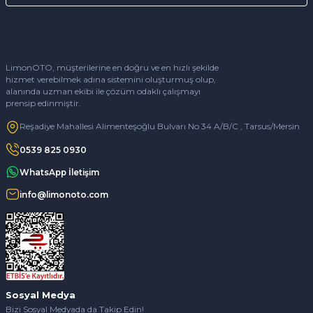
LimonOTO, müşterilerine en doğru ve en hızlı şekilde
hizmet verebilmek adına sistemini oluşturmuş olup,
alanında uzman ekibi ile çözüm odaklı çalışmayı
prensip edinmiştir.
Reşadiye Mahallesi Alimenteşoğlu Bulvarı No 34 A/B/C , Tarsus/Mersin
0539 825 0930
WhatsApp İletişim
info@limonoto.com
Sosyal Medya
Bizi Sosyal Medyada da Takip Edin!