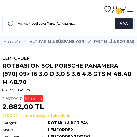
ARA
Anasayfa
ALT TAKIM & SÜSPANSİYON
ROT MİLİ & ROT BAŞI
LEMFORDER
ROTBASI ON SOL PORSCHE PANAMERA
(970) 09> 16 3.0 D 3.0 S 3.6 4.8 GTS M 48.40
M 48.70
0 Puan - 0 Yorum
2.997,00 TL
%4 İndirim
2.882,00 TL
*300,45 TL den başlayan taksitlerle!
Kategori
ROT MİLİ & ROT BAŞI
Marka
LEMFORDER
Stok Kodu
LEMFORDER 3567501