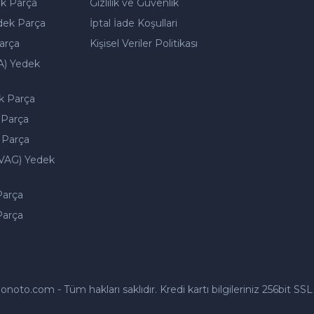
k Parça
Gizlilik ve Güvenlik
dek Parça
İptal İade Koşullari
arça
Kişisel Veriler Politikası
A) Yedek
k Parça
 Parça
 Parça
VAG) Yedek
Parça
Parça
to.com - Tüm hakları saklıdır. Kredi kartı bilgileriniz 256bit SSL 