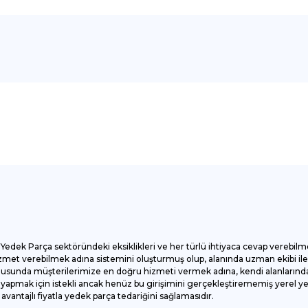
onularda yetersiz gördüğünüz noktaları öneri formunu kullanarak tarafımı
Bu ürüne ilk yorumu siz yapın!
Yorum Yaz
Yedek Parça sektöründeki eksiklikleri ve her türlü ihtiyaca cevap verebilm
et verebilmek adına sistemini oluşturmuş olup, alanında uzman ekibi ile ç
onusunda müşterilerimize en doğru hizmeti vermek adına, kendi alanlarında
apmak için istekli ancak henüz bu girişimini gerçekleştirememiş yerel yede
antajlı fiyatla yedek parça tedariğini sağlamasıdır.