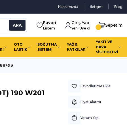
Hakkımızda
İletişim
Blog
Favori
Giriş Yap
ARA
Sepetim
Listem
Yeni Üye ol
YAKIT VE
OTO
SOĞUTMA
YAĞ &
HAVA
RI
LASTİK
SİSTEMİ
KATKILAR
SİSTEMLERİ
 88>93
T) 190 W201
Fiyat Alarmı
Yorum Yap