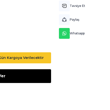
Tavsiye Et
Paylaş
Whatsapp
 Gün Kargoya Verilecektir
Ver