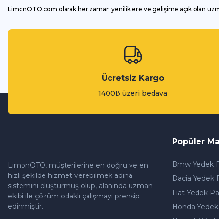
LimonOTO.com olarak her zaman yeniliklere ve gelişime açık olan uz
Ücretsiz Kargo
1400₺ üzeri bedava
Popüler Ma
Bmw Yedek P
LimonOTO, müşterilerine en doğru ve en
hızlı şekilde hizmet verebilmek adına
Dacia Yedek 
sistemini oluşturmuş olup, alanında uzman
Fiat Yedek Pa
ekibi ile çözüm odaklı çalışmayı prensip
edinmiştir.
Honda Yedek