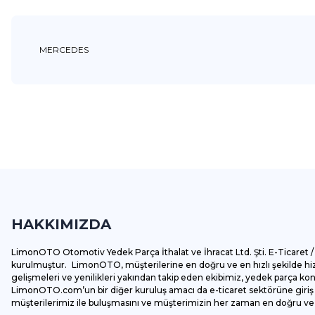
MERCEDES
Bu ürünün fiyat bilgisi, resim, ürün açıklamalarında ve diğer k
Görüş ve önerileriniz için teşekkür ederiz.
Ürün resmi kalitesiz, bozuk veya görüntülenemiyor.
Ürün açıklamasında eksik bilgiler bulunuyor.
HAKKIMIZDA
Ürün bilgilerinde hatalar bulunuyor.
Ürün fiyatı diğer sitelerden daha pahalı.
LimonOTO Otomotiv Yedek Parça İthalat ve İhracat Ltd. Şti. E-Ticaret / 
Bu ürüne benzer farklı alternatifler olmalı.
kurulmuştur. LimonOTO, müşterilerine en doğru ve en hızlı şekilde hizm
gelişmeleri ve yenilikleri yakından takip eden ekibimiz, yedek parça k
LimonOTO.com’un bir diğer kuruluş amacı da e-ticaret sektörüne giriş y
müşterilerimiz ile buluşmasını ve müşterimizin her zaman en doğru ve av