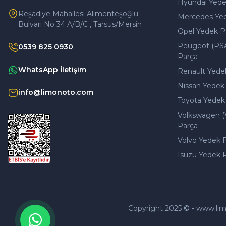
Hyundai Yede
Reşadiye Mahallesi Alimenteşoğlu
Mercedes Ye
Bulvarı No 34 A/B/C , Tarsus/Mersin
Opel Yedek P
Peugeot (PS
0539 825 0930
Parça
WhatsApp İletişim
Renault Yede
Nissan Yedek
info@limonoto.com
Toyota Yedek
Volkswagen (
Parça
Volvo Yedek 
Isuzu Yedek 
Copyright 2025 © - www.limono