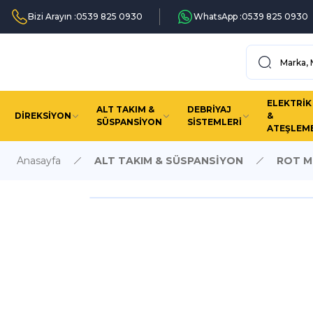
Bizi Arayın :
0539 825 0930
WhatsApp :
0539 825 0930
ELEKTRİK
ALT TAKIM &
DEBRİYAJ
DİREKSİYON
&
SÜSPANSİYON
SİSTEMLERİ
ATEŞLEM
Anasayfa
ALT TAKIM & SÜSPANSİYON
ROT Mİ