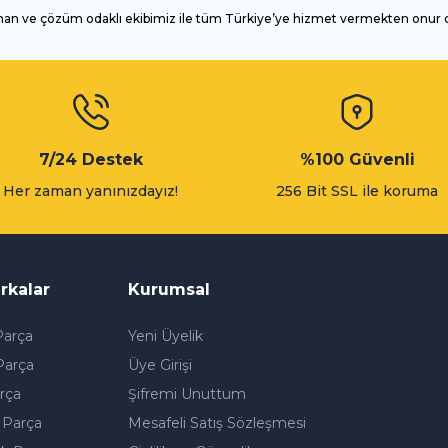
man ve çözüm odaklı ekibimiz ile tüm Türkiye’ye hizmet vermekten onur
Gönder
7/24 Destek
%100 Güvenli
Her zaman yanınızdayız!
256 Bit SSL ile koruma
rkalar
Kurumsal
arça
Yeni Üyelik
Parça
Üye Girişi
rça
Şifremi Unuttum
 Parça
Mesafeli Satış Sözleşmesi