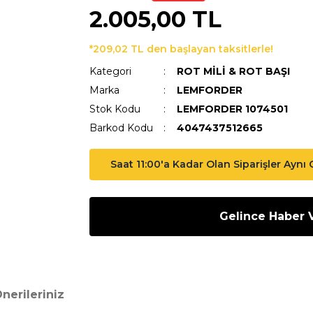
2.005,00 TL
*209,02 TL den başlayan taksitlerle!
Kategori
ROT MİLİ & ROT BAŞI
Marka
LEMFORDER
Stok Kodu
LEMFORDER 1074501
Barkod Kodu
4047437512665
Saat 11:00'a Kadar Olan Siparişler Aynı
Gelince Haber 
nerileriniz