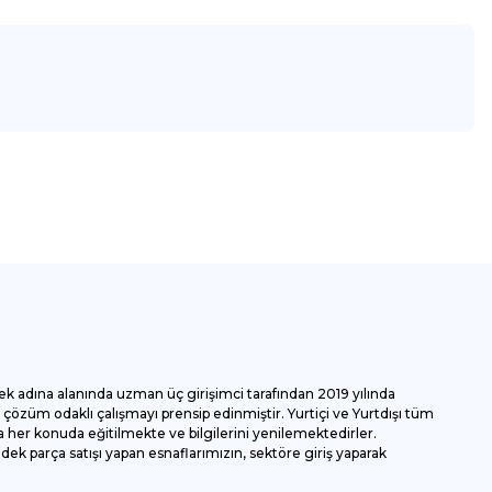
za iletebilirsiniz.
ek adına alanında uzman üç girişimci tarafından 2019 yılında
özüm odaklı çalışmayı prensip edinmiştir. Yurtiçi ve Yurtdışı tüm
 her konuda eğitilmekte ve bilgilerini yenilemektedirler.
k parça satışı yapan esnaflarımızın, sektöre giriş yaparak