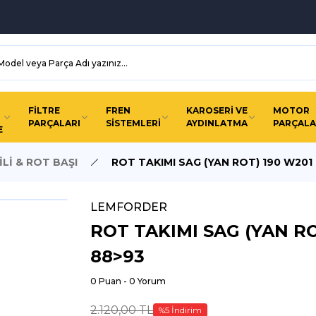
FİLTRE
FREN
KAROSERİ VE
MOTOR
PARÇALARI
SİSTEMLERİ
AYDINLATMA
PARÇALA
E
Lİ & ROT BAŞI
ROT TAKIMI SAG (YAN ROT) 190 W201
LEMFORDER
ROT TAKIMI SAG (YAN RO
88>93
0 Puan - 0 Yorum
2.120,00 TL
%5 İndirim