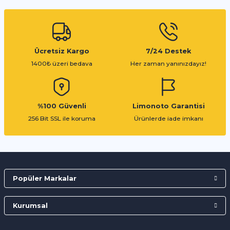
Gönder
Ücretsiz Kargo
7/24 Destek
1400₺ üzeri bedava
Her zaman yanınızdayız!
%100 Güvenli
Limonoto Garantisi
256 Bit SSL ile koruma
Ürünlerde iade imkanı
Popüler Markalar
Kurumsal