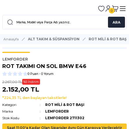
0
ARA
Anasayfa
ALT TAKIM & SÜSPANSİYON
ROT MİLİ & ROT BAŞI
LEMFORDER
ROT TAKIMI ON SOL BMW E46
0 Puan - 0 Yorum
2.267,00 TL
%5 İndirim
2.152,00 TL
*224,35 TL den başlayan taksitlerle!
Kategori
ROT MİLİ & ROT BAŞI
Marka
LEMFORDER
Stok Kodu
LEMFORDER 2711302
Saat 11:00'a Kadar Olan Siparişler Aynı Gün Kargoya Verilecektir