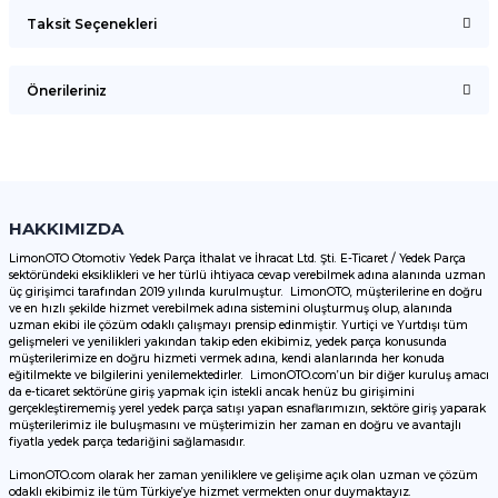
Taksit Seçenekleri
Bu ürüne ilk yorumu siz yapın!
Önerileriniz
Yorum Yaz
Bu ürünün fiyat bilgisi, resim, ürün açıklamalarında ve diğer
konularda yetersiz gördüğünüz noktaları öneri formunu
kullanarak tarafımıza iletebilirsiniz.
Görüş ve önerileriniz için teşekkür ederiz.
HAKKIMIZDA
LimonOTO Otomotiv Yedek Parça İthalat ve İhracat Ltd. Şti. E-Ticaret / Yedek Parça
sektöründeki eksiklikleri ve her türlü ihtiyaca cevap verebilmek adına alanında uzman
Ürün resmi kalitesiz, bozuk veya görüntülenemiyor.
üç girişimci tarafından 2019 yılında kurulmuştur. LimonOTO, müşterilerine en doğru
ve en hızlı şekilde hizmet verebilmek adına sistemini oluşturmuş olup, alanında
Ürün açıklamasında eksik bilgiler bulunuyor.
uzman ekibi ile çözüm odaklı çalışmayı prensip edinmiştir. Yurtiçi ve Yurtdışı tüm
Ürün bilgilerinde hatalar bulunuyor.
gelişmeleri ve yenilikleri yakından takip eden ekibimiz, yedek parça konusunda
müşterilerimize en doğru hizmeti vermek adına, kendi alanlarında her konuda
Ürün fiyatı diğer sitelerden daha pahalı.
eğitilmekte ve bilgilerini yenilemektedirler. LimonOTO.com’un bir diğer kuruluş amacı
da e-ticaret sektörüne giriş yapmak için istekli ancak henüz bu girişimini
Bu ürüne benzer farklı alternatifler olmalı.
gerçekleştirememiş yerel yedek parça satışı yapan esnaflarımızın, sektöre giriş yaparak
müşterilerimiz ile buluşmasını ve müşterimizin her zaman en doğru ve avantajlı
fiyatla yedek parça tedariğini sağlamasıdır.
LimonOTO.com olarak her zaman yeniliklere ve gelişime açık olan uzman ve çözüm
odaklı ekibimiz ile tüm Türkiye’ye hizmet vermekten onur duymaktayız.