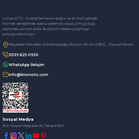
LimonOTO, müşterilerine en doğru ve en hızlı şekilde
hizmet verebilmek adına sistemini oluşturmuş olup,
alanında uzman ekibi ile çözüm odaklı çalışmayı
prensip edinmiştir.
Reşadiye Mahallesi Alimenteşoğlu Bulvarı No 34 A/B/C , Tarsus/Mersin
0539 825 0930
WhatsApp İletişim
info@limonoto.com
Sosyal Medya
Bizi Sosyal Medyada da Takip Edin!