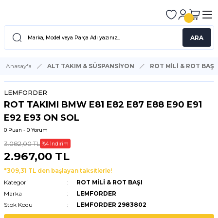
ARA
Anasayfa
ALT TAKIM & SÜSPANSİYON
ROT MİLİ & ROT BAŞI
LEMFORDER
ROT TAKIMI BMW E81 E82 E87 E88 E90 E91
E92 E93 ON SOL
0 Puan - 0 Yorum
3.082,00 TL
%4 İndirim
2.967,00 TL
*309,31 TL den başlayan taksitlerle!
Kategori
ROT MİLİ & ROT BAŞI
Marka
LEMFORDER
Stok Kodu
LEMFORDER 2983802