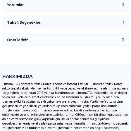
Yorumlar
Taksit Seçenekleri
Bu ürüne ilk yorumu siz yapın!
Önerileriniz
Yorum Yaz
Bu ürünün fiyat bilgisi, resim, ürün açıklamalarında ve diğer
konularda yetersiz gördüğünüz noktaları öneri formunu
kullanarak tarafımıza iletebilirsiniz.
Görüş ve önerileriniz için teşekkür ederiz.
HAKKIMIZDA
LimonOTO Otomotiv Yedek Parça İthalat ve İhracat Ltd. Şti. E-Ticaret / Yedek Parça
sektöründeki eksiklikleri ve her türlü ihtiyaca cevap verebilmek adına alanında uzman
Ürün resmi kalitesiz, bozuk veya görüntülenemiyor.
üç girişimci tarafından 2019 yılında kurulmuştur. LimonOTO, müşterilerine en doğru
ve en hızlı şekilde hizmet verebilmek adına sistemini oluşturmuş olup, alanında
Ürün açıklamasında eksik bilgiler bulunuyor.
uzman ekibi ile çözüm odaklı çalışmayı prensip edinmiştir. Yurtiçi ve Yurtdışı tüm
Ürün bilgilerinde hatalar bulunuyor.
gelişmeleri ve yenilikleri yakından takip eden ekibimiz, yedek parça konusunda
müşterilerimize en doğru hizmeti vermek adına, kendi alanlarında her konuda
Ürün fiyatı diğer sitelerden daha pahalı.
eğitilmekte ve bilgilerini yenilemektedirler. LimonOTO.com’un bir diğer kuruluş amacı
da e-ticaret sektörüne giriş yapmak için istekli ancak henüz bu girişimini
Bu ürüne benzer farklı alternatifler olmalı.
gerçekleştirememiş yerel yedek parça satışı yapan esnaflarımızın, sektöre giriş yaparak
müşterilerimiz ile buluşmasını ve müşterimizin her zaman en doğru ve avantajlı