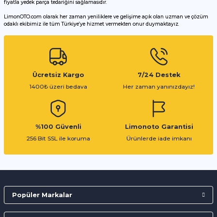
fiyatla yedek parça tedariğini sağlamasıdır.
LimonOTO.com olarak her zaman yeniliklere ve gelişime açık olan uzman ve çözüm
odaklı ekibimiz ile tüm Türkiye’ye hizmet vermekten onur duymaktayız.
Gönder
Ücretsiz Kargo
7/24 Destek
1400₺ üzeri bedava
Her zaman yanınızdayız!
%100 Güvenli
Limonoto Garantisi
256 Bit SSL ile koruma
Ürünlerde iade imkanı
Popüler Markalar