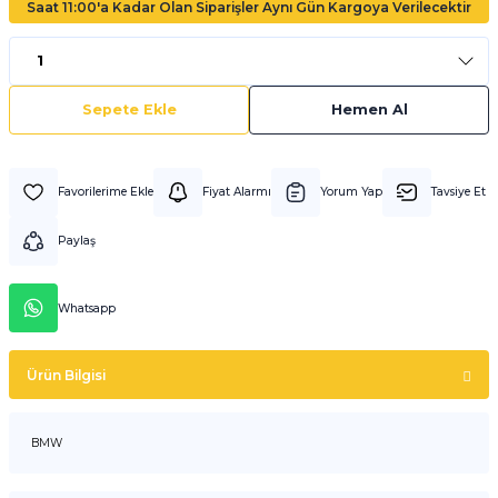
Saat 11:00'a Kadar Olan Siparişler Aynı Gün Kargoya Verilecektir
Sepete Ekle
Hemen Al
Fiyat Alarmı
Yorum Yap
Tavsiye Et
Paylaş
Whatsapp
Ürün Bilgisi
BMW