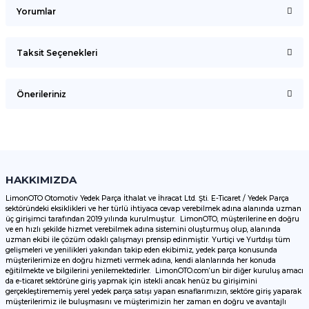
Yorumlar
Taksit Seçenekleri
Bu ürüne ilk yorumu siz yapın!
Önerileriniz
Yorum Yaz
Bu ürünün fiyat bilgisi, resim, ürün açıklamalarında ve diğer
konularda yetersiz gördüğünüz noktaları öneri formunu
kullanarak tarafımıza iletebilirsiniz.
Görüş ve önerileriniz için teşekkür ederiz.
HAKKIMIZDA
LimonOTO Otomotiv Yedek Parça İthalat ve İhracat Ltd. Şti. E-Ticaret / Yedek Parça
sektöründeki eksiklikleri ve her türlü ihtiyaca cevap verebilmek adına alanında uzman
Ürün resmi kalitesiz, bozuk veya görüntülenemiyor.
üç girişimci tarafından 2019 yılında kurulmuştur. LimonOTO, müşterilerine en doğru
ve en hızlı şekilde hizmet verebilmek adına sistemini oluşturmuş olup, alanında
Ürün açıklamasında eksik bilgiler bulunuyor.
uzman ekibi ile çözüm odaklı çalışmayı prensip edinmiştir. Yurtiçi ve Yurtdışı tüm
Ürün bilgilerinde hatalar bulunuyor.
gelişmeleri ve yenilikleri yakından takip eden ekibimiz, yedek parça konusunda
müşterilerimize en doğru hizmeti vermek adına, kendi alanlarında her konuda
Ürün fiyatı diğer sitelerden daha pahalı.
eğitilmekte ve bilgilerini yenilemektedirler. LimonOTO.com’un bir diğer kuruluş amacı
da e-ticaret sektörüne giriş yapmak için istekli ancak henüz bu girişimini
Bu ürüne benzer farklı alternatifler olmalı.
gerçekleştirememiş yerel yedek parça satışı yapan esnaflarımızın, sektöre giriş yaparak
müşterilerimiz ile buluşmasını ve müşterimizin her zaman en doğru ve avantajlı