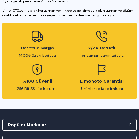
fiyatla yedek parça tedariğini sağlamasıdır.
LimonOTO.com olarak her zaman yeniliklere ve gelişime açık olan uzman ve çözüm
odaklı ekibimiz ile tüm Türkiye’ye hizmet vermekten onur duymaktayız.
Gönder
Ücretsiz Kargo
7/24 Destek
1400₺ üzeri bedava
Her zaman yanınızdayız!
%100 Güvenli
Limonoto Garantisi
256 Bit SSL ile koruma
Ürünlerde iade imkanı
Popüler Markalar