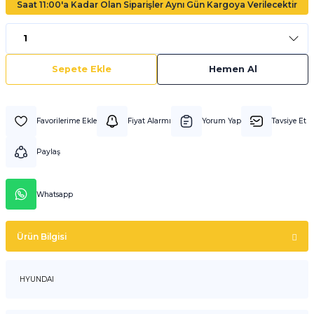
Saat 11:00'a Kadar Olan Siparişler Aynı Gün Kargoya Verilecektir
Sepete Ekle
Hemen Al
Fiyat Alarmı
Yorum Yap
Tavsiye Et
Paylaş
Whatsapp
Ürün Bilgisi
HYUNDAI