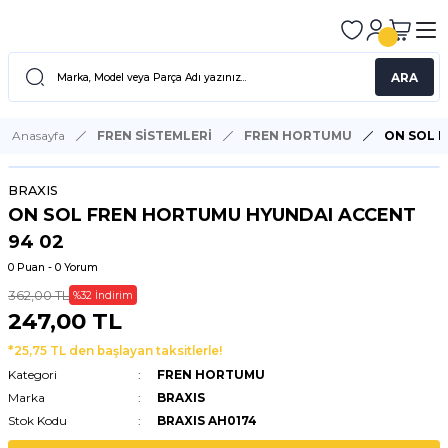
ARA
Anasayfa
FREN SİSTEMLERİ
FREN HORTUMU
ON SOL 
BRAXIS
ON SOL FREN HORTUMU HYUNDAI ACCENT
94 02
0 Puan - 0 Yorum
362,00 TL
%32 İndirim
247,00 TL
*25,75 TL den başlayan taksitlerle!
Kategori
FREN HORTUMU
Marka
BRAXIS
Stok Kodu
BRAXIS AH0174