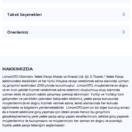
Taksit Seçenekleri
Bu ürüne ilk yorumu siz yapın!
Önerileriniz
Yorum Yaz
Bu ürünün fiyat bilgisi, resim, ürün açıklamalarında ve diğer
konularda yetersiz gördüğünüz noktaları öneri formunu
kullanarak tarafımıza iletebilirsiniz.
Görüş ve önerileriniz için teşekkür ederiz.
HAKKIMIZDA
LimonOTO Otomotiv Yedek Parça İthalat ve İhracat Ltd. Şti. E-Ticaret / Yedek Parça
sektöründeki eksiklikleri ve her türlü ihtiyaca cevap verebilmek adına alanında uzman
Ürün resmi kalitesiz, bozuk veya görüntülenemiyor.
üç girişimci tarafından 2019 yılında kurulmuştur. LimonOTO, müşterilerine en doğru
ve en hızlı şekilde hizmet verebilmek adına sistemini oluşturmuş olup, alanında
Ürün açıklamasında eksik bilgiler bulunuyor.
uzman ekibi ile çözüm odaklı çalışmayı prensip edinmiştir. Yurtiçi ve Yurtdışı tüm
Ürün bilgilerinde hatalar bulunuyor.
gelişmeleri ve yenilikleri yakından takip eden ekibimiz, yedek parça konusunda
müşterilerimize en doğru hizmeti vermek adına, kendi alanlarında her konuda
Ürün fiyatı diğer sitelerden daha pahalı.
eğitilmekte ve bilgilerini yenilemektedirler. LimonOTO.com’un bir diğer kuruluş amacı
da e-ticaret sektörüne giriş yapmak için istekli ancak henüz bu girişimini
Bu ürüne benzer farklı alternatifler olmalı.
gerçekleştirememiş yerel yedek parça satışı yapan esnaflarımızın, sektöre giriş yaparak
müşterilerimiz ile buluşmasını ve müşterimizin her zaman en doğru ve avantajlı
fiyatla yedek parça tedariğini sağlamasıdır.