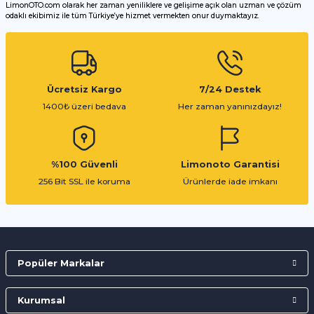
LimonOTO.com olarak her zaman yeniliklere ve gelişime açık olan uzman ve çözüm
odaklı ekibimiz ile tüm Türkiye’ye hizmet vermekten onur duymaktayız.
Gönder
Ücretsiz Kargo
7/24 Destek
1400₺ üzeri bedava
Her zaman yanınızdayız!
%100 Güvenli
Limonoto Garantisi
256 Bit SSL ile koruma
Ürünlerde iade imkanı
Popüler Markalar
Kurumsal