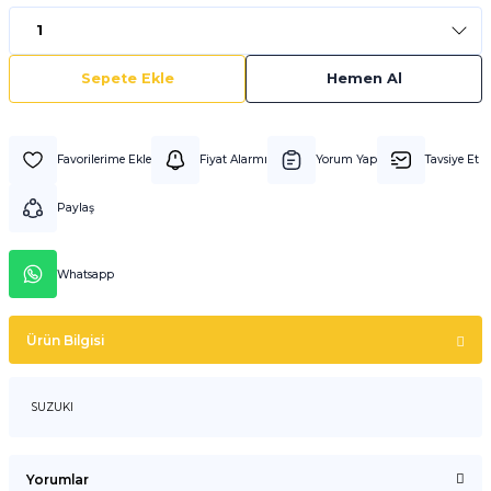
Sepete Ekle
Hemen Al
Fiyat Alarmı
Yorum Yap
Tavsiye Et
Paylaş
Whatsapp
Ürün Bilgisi
SUZUKI
Yorumlar