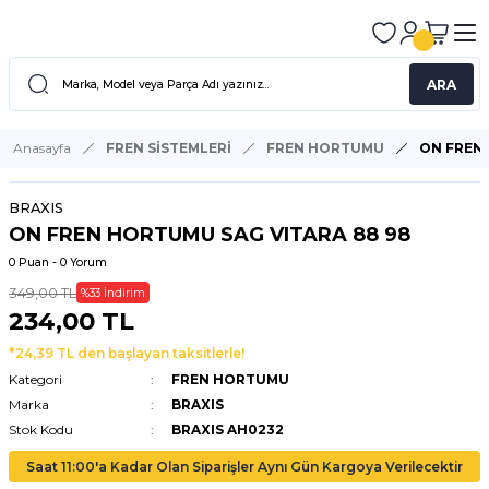
ARA
Anasayfa
FREN SİSTEMLERİ
FREN HORTUMU
ON FREN 
BRAXIS
ON FREN HORTUMU SAG VITARA 88 98
0 Puan - 0 Yorum
349,00 TL
%33 İndirim
234,00 TL
*24,39 TL den başlayan taksitlerle!
Kategori
FREN HORTUMU
Marka
BRAXIS
Stok Kodu
BRAXIS AH0232
Saat 11:00'a Kadar Olan Siparişler Aynı Gün Kargoya Verilecektir