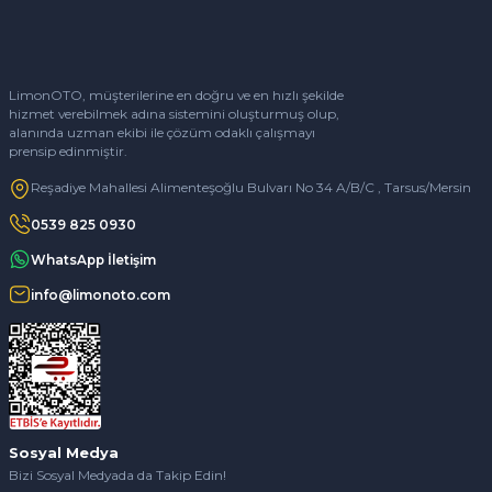
LimonOTO, müşterilerine en doğru ve en hızlı şekilde
hizmet verebilmek adına sistemini oluşturmuş olup,
alanında uzman ekibi ile çözüm odaklı çalışmayı
prensip edinmiştir.
Reşadiye Mahallesi Alimenteşoğlu Bulvarı No 34 A/B/C , Tarsus/Mersin
0539 825 0930
WhatsApp İletişim
info@limonoto.com
Sosyal Medya
Bizi Sosyal Medyada da Takip Edin!