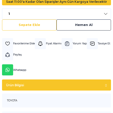
Saat 11:00'a Kadar Olan Siparişler Aynı Gün Kargoya Verilecektir
Sepete Ekle
Hemen Al
Fiyat Alarmı
Yorum Yap
Tavsiye Et
Paylaş
Whatsapp
Ürün Bilgisi
TOYOTA