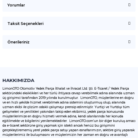
Yorumlar
Taksit Seçenekleri
Bu ürüne ilk yorumu siz yapın!
Önerileriniz
Yorum Yaz
Bu ürünün fiyat bilgisi, resim, ürün açıklamalarında ve diğer
konularda yetersiz gördüğünüz noktaları öneri formunu
kullanarak tarafımıza iletebilirsiniz.
Görüş ve önerileriniz için teşekkür ederiz.
HAKKIMIZDA
LimonOTO Otomotiv Yedek Parça İthalat ve İhracat Ltd. Şti. E-Ticaret / Yedek Parça
sektöründeki eksiklikleri ve her türlü ihtiyaca cevap verebilmek adına alanında uzman
Ürün resmi kalitesiz, bozuk veya görüntülenemiyor.
üç girişimci tarafından 2019 yılında kurulmuştur. LimonOTO, müşterilerine en doğru
ve en hızlı şekilde hizmet verebilmek adına sistemini oluşturmuş olup, alanında
Ürün açıklamasında eksik bilgiler bulunuyor.
uzman ekibi ile çözüm odaklı çalışmayı prensip edinmiştir. Yurtiçi ve Yurtdışı tüm
Ürün bilgilerinde hatalar bulunuyor.
gelişmeleri ve yenilikleri yakından takip eden ekibimiz, yedek parça konusunda
müşterilerimize en doğru hizmeti vermek adına, kendi alanlarında her konuda
Ürün fiyatı diğer sitelerden daha pahalı.
eğitilmekte ve bilgilerini yenilemektedirler. LimonOTO.com’un bir diğer kuruluş amacı
da e-ticaret sektörüne giriş yapmak için istekli ancak henüz bu girişimini
Bu ürüne benzer farklı alternatifler olmalı.
gerçekleştirememiş yerel yedek parça satışı yapan esnaflarımızın, sektöre giriş yaparak
müşterilerimiz ile buluşmasını ve müşterimizin her zaman en doğru ve avantajlı