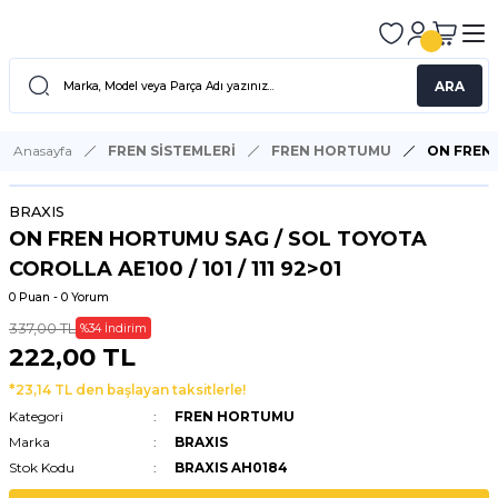
ARA
Anasayfa
FREN SİSTEMLERİ
FREN HORTUMU
ON FREN 
BRAXIS
ON FREN HORTUMU SAG / SOL TOYOTA
COROLLA AE100 / 101 / 111 92>01
0 Puan - 0 Yorum
337,00 TL
%34 İndirim
222,00 TL
*23,14 TL den başlayan taksitlerle!
Kategori
FREN HORTUMU
Marka
BRAXIS
Stok Kodu
BRAXIS AH0184