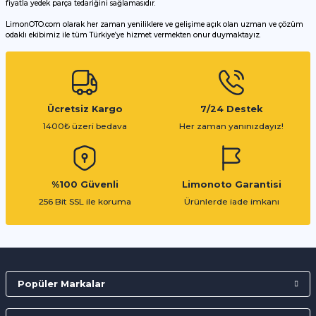
fiyatla yedek parça tedariğini sağlamasıdır.
LimonOTO.com olarak her zaman yeniliklere ve gelişime açık olan uzman ve çözüm
odaklı ekibimiz ile tüm Türkiye’ye hizmet vermekten onur duymaktayız.
Gönder
Ücretsiz Kargo
7/24 Destek
1400₺ üzeri bedava
Her zaman yanınızdayız!
%100 Güvenli
Limonoto Garantisi
256 Bit SSL ile koruma
Ürünlerde iade imkanı
Popüler Markalar