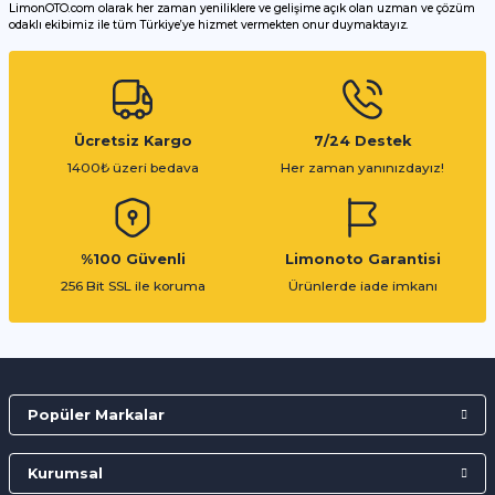
LimonOTO.com olarak her zaman yeniliklere ve gelişime açık olan uzman ve çözüm
odaklı ekibimiz ile tüm Türkiye’ye hizmet vermekten onur duymaktayız.
Gönder
Ücretsiz Kargo
7/24 Destek
1400₺ üzeri bedava
Her zaman yanınızdayız!
%100 Güvenli
Limonoto Garantisi
256 Bit SSL ile koruma
Ürünlerde iade imkanı
Popüler Markalar
Kurumsal