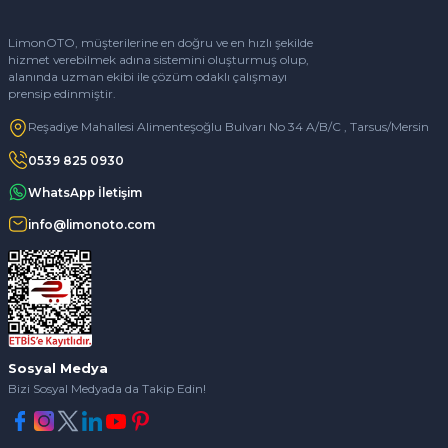
LimonOTO, müşterilerine en doğru ve en hızlı şekilde
hizmet verebilmek adına sistemini oluşturmuş olup,
alanında uzman ekibi ile çözüm odaklı çalışmayı
prensip edinmiştir.
Reşadiye Mahallesi Alimenteşoğlu Bulvarı No 34 A/B/C , Tarsus/Mersin
0539 825 0930
WhatsApp İletişim
info@limonoto.com
Sosyal Medya
Bizi Sosyal Medyada da Takip Edin!