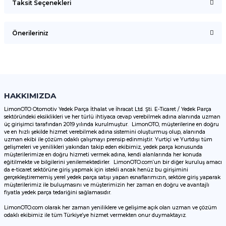
Taksit Seçenekleri
Bu ürüne ilk yorumu siz yapın!
Önerileriniz
Yorum Yaz
Bu ürünün fiyat bilgisi, resim, ürün açıklamalarında ve diğer
konularda yetersiz gördüğünüz noktaları öneri formunu
kullanarak tarafımıza iletebilirsiniz.
Görüş ve önerileriniz için teşekkür ederiz.
HAKKIMIZDA
LimonOTO Otomotiv Yedek Parça İthalat ve İhracat Ltd. Şti. E-Ticaret / Yedek Parça
sektöründeki eksiklikleri ve her türlü ihtiyaca cevap verebilmek adına alanında uzman
Ürün resmi kalitesiz, bozuk veya görüntülenemiyor.
üç girişimci tarafından 2019 yılında kurulmuştur. LimonOTO, müşterilerine en doğru
ve en hızlı şekilde hizmet verebilmek adına sistemini oluşturmuş olup, alanında
Ürün açıklamasında eksik bilgiler bulunuyor.
uzman ekibi ile çözüm odaklı çalışmayı prensip edinmiştir. Yurtiçi ve Yurtdışı tüm
Ürün bilgilerinde hatalar bulunuyor.
gelişmeleri ve yenilikleri yakından takip eden ekibimiz, yedek parça konusunda
müşterilerimize en doğru hizmeti vermek adına, kendi alanlarında her konuda
Ürün fiyatı diğer sitelerden daha pahalı.
eğitilmekte ve bilgilerini yenilemektedirler. LimonOTO.com’un bir diğer kuruluş amacı
da e-ticaret sektörüne giriş yapmak için istekli ancak henüz bu girişimini
Bu ürüne benzer farklı alternatifler olmalı.
gerçekleştirememiş yerel yedek parça satışı yapan esnaflarımızın, sektöre giriş yaparak
müşterilerimiz ile buluşmasını ve müşterimizin her zaman en doğru ve avantajlı
fiyatla yedek parça tedariğini sağlamasıdır.
LimonOTO.com olarak her zaman yeniliklere ve gelişime açık olan uzman ve çözüm
odaklı ekibimiz ile tüm Türkiye’ye hizmet vermekten onur duymaktayız.