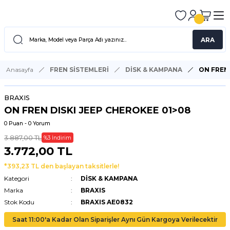
ARA
Anasayfa
FREN SİSTEMLERİ
DİSK & KAMPANA
ON FREN 
BRAXIS
ON FREN DISKI JEEP CHEROKEE 01>08
0 Puan - 0 Yorum
3.887,00 TL
%3 İndirim
3.772,00 TL
*393,23 TL den başlayan taksitlerle!
Kategori
DİSK & KAMPANA
Marka
BRAXIS
Stok Kodu
BRAXIS AE0832
Saat 11:00'a Kadar Olan Siparişler Aynı Gün Kargoya Verilecektir