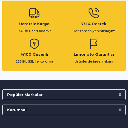
Gönder
Ücretsiz Kargo
7/24 Destek
1400₺ üzeri bedava
Her zaman yanınızdayız!
%100 Güvenli
Limonoto Garantisi
256 Bit SSL ile koruma
Ürünlerde iade imkanı
Popüler Markalar
Kurumsal