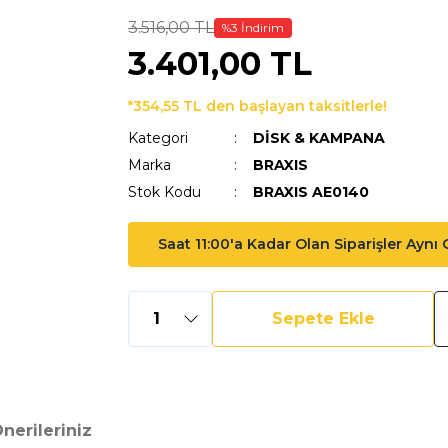
3.516,00 TL
%3 İndirim
3.401,00 TL
*354,55 TL den başlayan taksitlerle!
Kategori
DİSK & KAMPANA
Marka
BRAXIS
Stok Kodu
BRAXIS AE0140
Saat 11:00'a Kadar Olan Siparişler Aynı
Sepete Ekle
nerileriniz