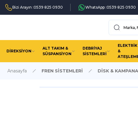
Bizi Arayın :
0539 825 0930
WhatsApp :
0539 825 0930
ELEKTRİK
ALT TAKIM &
DEBRİYAJ
DİREKSİYON
&
SÜSPANSİYON
SİSTEMLERİ
ATEŞLEM
Anasayfa
FREN SİSTEMLERİ
DİSK & KAMPAN