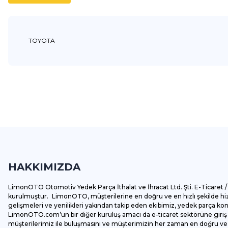
TOYOTA
Bu ürünün fiyat bilgisi, resim, ürün açıklamalarında ve diğer k
Görüş ve önerileriniz için teşekkür ederiz.
Ürün resmi kalitesiz, bozuk veya görüntülenemiyor.
Ürün açıklamasında eksik bilgiler bulunuyor.
HAKKIMIZDA
Ürün bilgilerinde hatalar bulunuyor.
Ürün fiyatı diğer sitelerden daha pahalı.
LimonOTO Otomotiv Yedek Parça İthalat ve İhracat Ltd. Şti. E-Ticaret / 
Bu ürüne benzer farklı alternatifler olmalı.
kurulmuştur. LimonOTO, müşterilerine en doğru ve en hızlı şekilde hizm
gelişmeleri ve yenilikleri yakından takip eden ekibimiz, yedek parça k
LimonOTO.com’un bir diğer kuruluş amacı da e-ticaret sektörüne giriş y
müşterilerimiz ile buluşmasını ve müşterimizin her zaman en doğru ve av