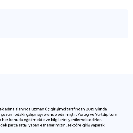
za iletebilirsiniz.
ek adına alanında uzman üç girişimci tarafından 2019 yılında
özüm odaklı çalışmayı prensip edinmiştir. Yurtiçi ve Yurtdışı tüm
 her konuda eğitilmekte ve bilgilerini yenilemektedirler.
k parça satışı yapan esnaflarımızın, sektöre giriş yaparak