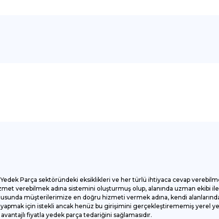
onularda yetersiz gördüğünüz noktaları öneri formunu kullanarak tarafımı
Bu ürüne ilk yorumu siz yapın!
Yorum Yaz
Yedek Parça sektöründeki eksiklikleri ve her türlü ihtiyaca cevap verebilm
et verebilmek adına sistemini oluşturmuş olup, alanında uzman ekibi ile ç
onusunda müşterilerimize en doğru hizmeti vermek adına, kendi alanlarında
apmak için istekli ancak henüz bu girişimini gerçekleştirememiş yerel yede
antajlı fiyatla yedek parça tedariğini sağlamasıdır.