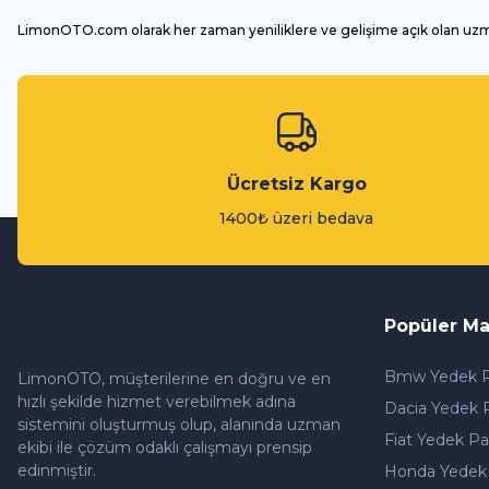
LimonOTO.com olarak her zaman yeniliklere ve gelişime açık olan uz
Ücretsiz Kargo
1400₺ üzeri bedava
Popüler Ma
Bmw Yedek P
LimonOTO, müşterilerine en doğru ve en
hızlı şekilde hizmet verebilmek adına
Dacia Yedek 
sistemini oluşturmuş olup, alanında uzman
Fiat Yedek Pa
ekibi ile çözüm odaklı çalışmayı prensip
edinmiştir.
Honda Yedek