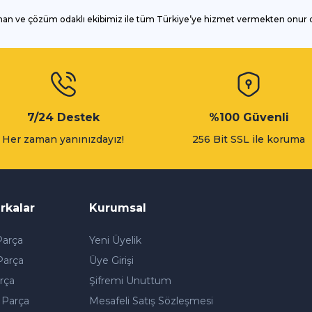
man ve çözüm odaklı ekibimiz ile tüm Türkiye’ye hizmet vermekten onur
Gönder
7/24 Destek
%100 Güvenli
Her zaman yanınızdayız!
256 Bit SSL ile koruma
rkalar
Kurumsal
arça
Yeni Üyelik
Parça
Üye Girişi
rça
Şifremi Unuttum
 Parça
Mesafeli Satış Sözleşmesi