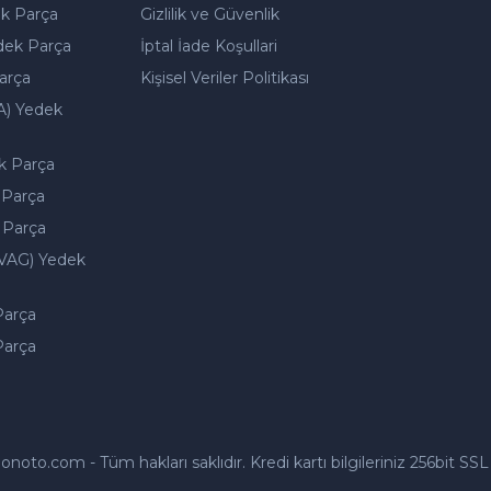
k Parça
Gizlilik ve Güvenlik
dek Parça
İptal İade Koşullari
arça
Kişisel Veriler Politikası
A) Yedek
k Parça
 Parça
 Parça
VAG) Yedek
Parça
Parça
to.com - Tüm hakları saklıdır. Kredi kartı bilgileriniz 256bit SSL 