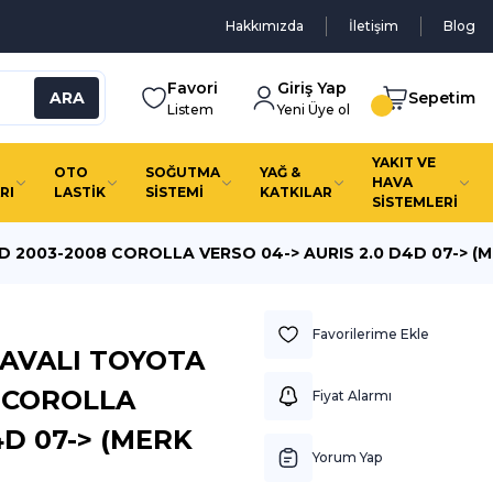
Hakkımızda
İletişim
Blog
Favori
Giriş Yap
ARA
Sepetim
Listem
Yeni Üye ol
YAKIT VE
OTO
SOĞUTMA
YAĞ &
HAVA
RI
LASTİK
SİSTEMİ
KATKILAR
SİSTEMLERİ
D 2003-2008 COROLLA VERSO 04-> AURIS 2.0 D4D 07-> (
HAVALI TOYOTA
8 COROLLA
Fiyat Alarmı
4D 07-> (MERK
Yorum Yap