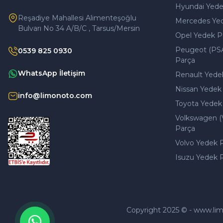
Hyundai Yede
Reşadiye Mahallesi Alimenteşoğlu
Mercedes Ye
Bulvarı No 34 A/B/C , Tarsus/Mersin
Opel Yedek P
Peugeot (PS
0539 825 0930
Parça
WhatsApp İletişim
Renault Yede
Nissan Yedek
info@limonoto.com
Toyota Yedek
Volkswagen (
Parça
Volvo Yedek 
Isuzu Yedek 
Copyright 2025 © - www.limono