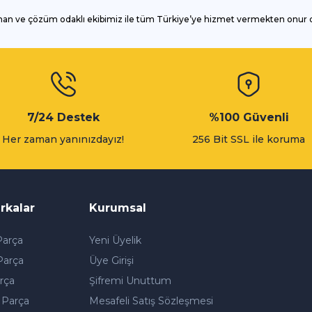
man ve çözüm odaklı ekibimiz ile tüm Türkiye’ye hizmet vermekten onur
Gönder
7/24 Destek
%100 Güvenli
Her zaman yanınızdayız!
256 Bit SSL ile koruma
rkalar
Kurumsal
arça
Yeni Üyelik
Parça
Üye Girişi
rça
Şifremi Unuttum
 Parça
Mesafeli Satış Sözleşmesi