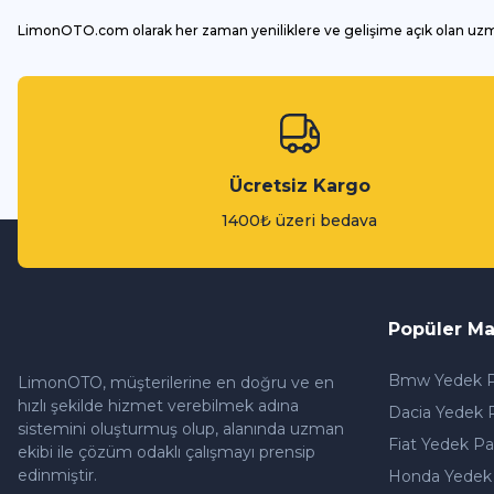
LimonOTO.com olarak her zaman yeniliklere ve gelişime açık olan uz
Ücretsiz Kargo
1400₺ üzeri bedava
Popüler Ma
Bmw Yedek P
LimonOTO, müşterilerine en doğru ve en
hızlı şekilde hizmet verebilmek adına
Dacia Yedek 
sistemini oluşturmuş olup, alanında uzman
Fiat Yedek Pa
ekibi ile çözüm odaklı çalışmayı prensip
edinmiştir.
Honda Yedek