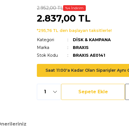
2.952,00 TL
%4 İndirim
2.837,00 TL
*295,76 TL den başlayan taksitlerle!
Kategori
DİSK & KAMPANA
Marka
BRAXIS
Stok Kodu
BRAXIS AE0141
Saat 11:00'a Kadar Olan Siparişler Aynı
Sepete Ekle
nerileriniz