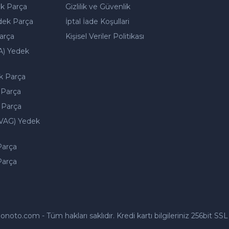
k Parça
Gizlilik ve Güvenlik
dek Parça
İptal İade Koşullari
arça
Kişisel Veriler Politikası
A) Yedek
k Parça
 Parça
 Parça
VAG) Yedek
Parça
Parça
to.com - Tüm hakları saklıdır. Kredi kartı bilgileriniz 256bit SSL 