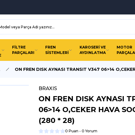
FİLTRE
FREN
KAROSERİ VE
MOTOR
PARÇALARI
SİSTEMLERİ
AYDINLATMA
PARÇALA
E
A
ON FREN DISK AYNASI TRANSIT V347 06>14 O,CEKER
BRAXIS
ON FREN DISK AYNASI T
06>14 O,CEKER HAVA SO
(280 * 28)
0 Puan - 0 Yorum