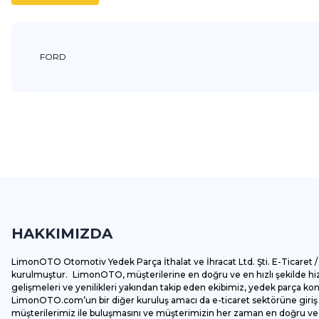
FORD
Bu ürünün fiyat bilgisi, resim, ürün açıklamalarında ve diğer k
Görüş ve önerileriniz için teşekkür ederiz.
Ürün resmi kalitesiz, bozuk veya görüntülenemiyor.
Ürün açıklamasında eksik bilgiler bulunuyor.
HAKKIMIZDA
Ürün bilgilerinde hatalar bulunuyor.
Ürün fiyatı diğer sitelerden daha pahalı.
LimonOTO Otomotiv Yedek Parça İthalat ve İhracat Ltd. Şti. E-Ticaret / 
Bu ürüne benzer farklı alternatifler olmalı.
kurulmuştur. LimonOTO, müşterilerine en doğru ve en hızlı şekilde hizm
gelişmeleri ve yenilikleri yakından takip eden ekibimiz, yedek parça k
LimonOTO.com’un bir diğer kuruluş amacı da e-ticaret sektörüne giriş y
müşterilerimiz ile buluşmasını ve müşterimizin her zaman en doğru ve av