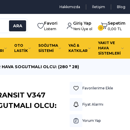
Hakkımızda
İletişim
Blog
Favori
Giriş Yap
Sepetim
ARA
0
Listem
Yeni Üye ol
0,00 TL
YAKIT VE
OTO
SOĞUTMA
YAĞ &
HAVA
RI
LASTİK
SİSTEMİ
KATKILAR
SİSTEMLERİ
 HAVA SOGUTMALI OLCU: (280 * 28)
RANSIT V347
GUTMALI OLCU:
Fiyat Alarmı
Yorum Yap