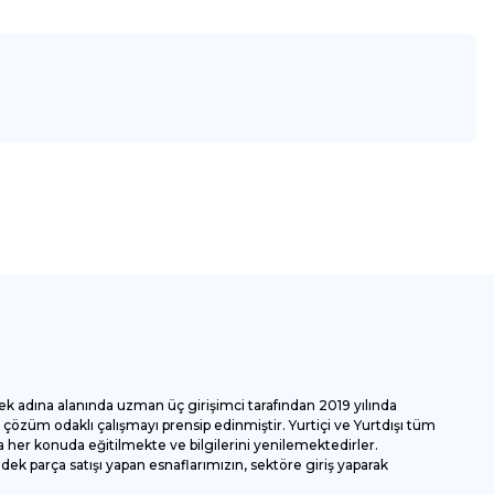
za iletebilirsiniz.
ek adına alanında uzman üç girişimci tarafından 2019 yılında
özüm odaklı çalışmayı prensip edinmiştir. Yurtiçi ve Yurtdışı tüm
 her konuda eğitilmekte ve bilgilerini yenilemektedirler.
k parça satışı yapan esnaflarımızın, sektöre giriş yaparak