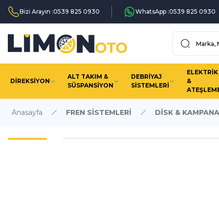
Bizi Arayın :
0539 825 0930
WhatsApp :
0539 825 0930
ELEKTRİK
ALT TAKIM &
DEBRİYAJ
DİREKSİYON
&
SÜSPANSİYON
SİSTEMLERİ
ATEŞLEM
Anasayfa
FREN SİSTEMLERİ
DİSK & KAMPAN