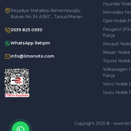
Hyundai Yede
Reşadiye Mahallesi Alimenteşoğlu
Mercedes Ye
Bulvarı No 34 A/B/C , Tarsus/Mersin
Opel Yedek P
Peugeot (PS
0539 825 0930
Parça
WhatsApp İletişim
Renault Yede
Nissan Yedek
info@limonoto.com
Toyota Yedek
Volkswagen (
Parça
Volvo Yedek 
Isuzu Yedek 
Copyright 2025 © - www.limono