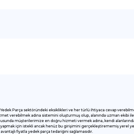
onularda yetersiz gördüğünüz noktaları öneri formunu kullanarak tarafımı
Bu ürüne ilk yorumu siz yapın!
Yorum Yaz
Yedek Parça sektöründeki eksiklikleri ve her türlü ihtiyaca cevap verebilm
et verebilmek adına sistemini oluşturmuş olup, alanında uzman ekibi ile ç
onusunda müşterilerimize en doğru hizmeti vermek adına, kendi alanlarında
apmak için istekli ancak henüz bu girişimini gerçekleştirememiş yerel yede
antajlı fiyatla yedek parça tedariğini sağlamasıdır.