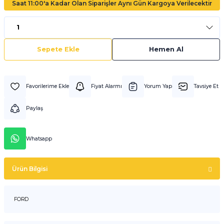
Saat 11:00'a Kadar Olan Siparişler Aynı Gün Kargoya Verilecektir
Sepete Ekle
Hemen Al
Fiyat Alarmı
Yorum Yap
Tavsiye Et
Paylaş
Whatsapp
Ürün Bilgisi
FORD