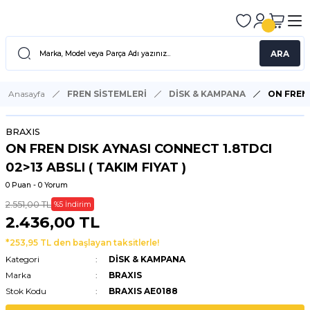
ARA
Anasayfa
FREN SİSTEMLERİ
DİSK & KAMPANA
ON FREN 
BRAXIS
ON FREN DISK AYNASI CONNECT 1.8TDCI
02>13 ABSLI ( TAKIM FIYAT )
0 Puan - 0 Yorum
2.551,00 TL
%5 İndirim
2.436,00 TL
*253,95 TL den başlayan taksitlerle!
Kategori
DİSK & KAMPANA
Marka
BRAXIS
Stok Kodu
BRAXIS AE0188