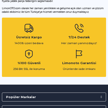
fiyatla yedek parça tedariğini sağlamasıdır.
LimonOTO.com olarak her zaman yeniliklere ve gelişime açık olan uzman ve çözüm
odaklı ekibimiz ile tüm Türkiye’ye hizmet vermekten onur duymaktayız.
Gönder
Ücretsiz Kargo
7/24 Destek
1400₺ üzeri bedava
Her zaman yanınızdayız!
%100 Güvenli
Limonoto Garantisi
256 Bit SSL ile koruma
Ürünlerde iade imkanı
Popüler Markalar