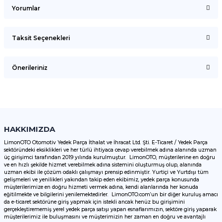
Yorumlar
Taksit Seçenekleri
Bu ürüne ilk yorumu siz yapın!
Önerileriniz
Yorum Yaz
Bu ürünün fiyat bilgisi, resim, ürün açıklamalarında ve diğer
konularda yetersiz gördüğünüz noktaları öneri formunu
kullanarak tarafımıza iletebilirsiniz.
Görüş ve önerileriniz için teşekkür ederiz.
HAKKIMIZDA
LimonOTO Otomotiv Yedek Parça İthalat ve İhracat Ltd. Şti. E-Ticaret / Yedek Parça
sektöründeki eksiklikleri ve her türlü ihtiyaca cevap verebilmek adına alanında uzman
Ürün resmi kalitesiz, bozuk veya görüntülenemiyor.
üç girişimci tarafından 2019 yılında kurulmuştur. LimonOTO, müşterilerine en doğru
ve en hızlı şekilde hizmet verebilmek adına sistemini oluşturmuş olup, alanında
Ürün açıklamasında eksik bilgiler bulunuyor.
uzman ekibi ile çözüm odaklı çalışmayı prensip edinmiştir. Yurtiçi ve Yurtdışı tüm
Ürün bilgilerinde hatalar bulunuyor.
gelişmeleri ve yenilikleri yakından takip eden ekibimiz, yedek parça konusunda
müşterilerimize en doğru hizmeti vermek adına, kendi alanlarında her konuda
Ürün fiyatı diğer sitelerden daha pahalı.
eğitilmekte ve bilgilerini yenilemektedirler. LimonOTO.com’un bir diğer kuruluş amacı
da e-ticaret sektörüne giriş yapmak için istekli ancak henüz bu girişimini
Bu ürüne benzer farklı alternatifler olmalı.
gerçekleştirememiş yerel yedek parça satışı yapan esnaflarımızın, sektöre giriş yaparak
müşterilerimiz ile buluşmasını ve müşterimizin her zaman en doğru ve avantajlı