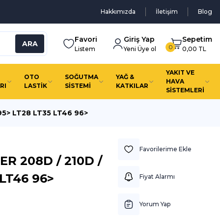
Hakkımızda
İletişim
Blog
Favori
Giriş Yap
Sepetim
ARA
0
Listem
Yeni Üye ol
0,00 TL
YAKIT VE
OTO
SOĞUTMA
YAĞ &
HAVA
RI
LASTİK
SİSTEMİ
KATKILAR
SİSTEMLERİ
95> LT28 LT35 LT46 96>
R 208D / 210D /
 LT46 96>
Fiyat Alarmı
Yorum Yap