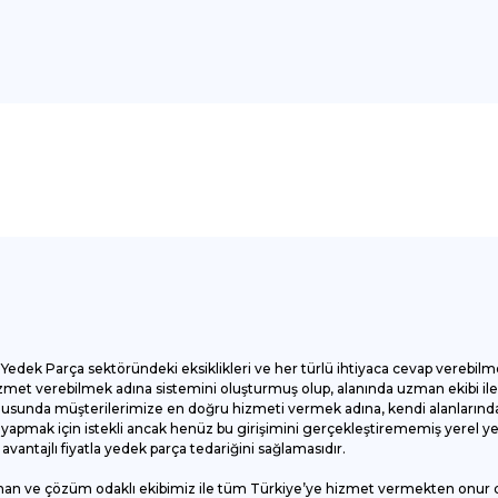
onularda yetersiz gördüğünüz noktaları öneri formunu kullanarak tarafımı
Bu ürüne ilk yorumu siz yapın!
Yorum Yaz
Yedek Parça sektöründeki eksiklikleri ve her türlü ihtiyaca cevap verebilm
et verebilmek adına sistemini oluşturmuş olup, alanında uzman ekibi ile ç
onusunda müşterilerimize en doğru hizmeti vermek adına, kendi alanlarında
apmak için istekli ancak henüz bu girişimini gerçekleştirememiş yerel yede
antajlı fiyatla yedek parça tedariğini sağlamasıdır.
man ve çözüm odaklı ekibimiz ile tüm Türkiye’ye hizmet vermekten onur