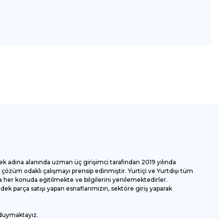
za iletebilirsiniz.
ek adına alanında uzman üç girişimci tarafından 2019 yılında
özüm odaklı çalışmayı prensip edinmiştir. Yurtiçi ve Yurtdışı tüm
 her konuda eğitilmekte ve bilgilerini yenilemektedirler.
k parça satışı yapan esnaflarımızın, sektöre giriş yaparak
 duymaktayız.