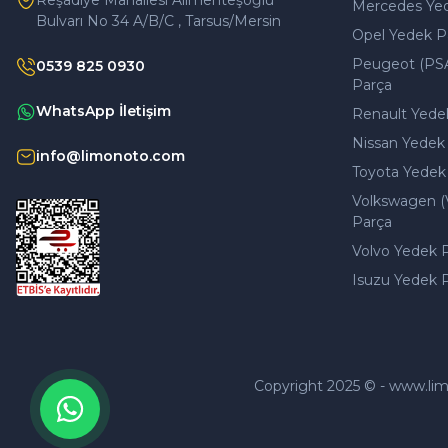
Reşadiye Mahallesi Alimenteşoğlu
Mercedes Ye
Bulvarı No 34 A/B/C , Tarsus/Mersin
Opel Yedek P
Peugeot (PS
0539 825 0930
Parça
WhatsApp İletişim
Renault Yede
Nissan Yedek
info@limonoto.com
Toyota Yedek
Volkswagen (
Parça
Volvo Yedek 
Isuzu Yedek 
Copyright 2025 © - www.limono