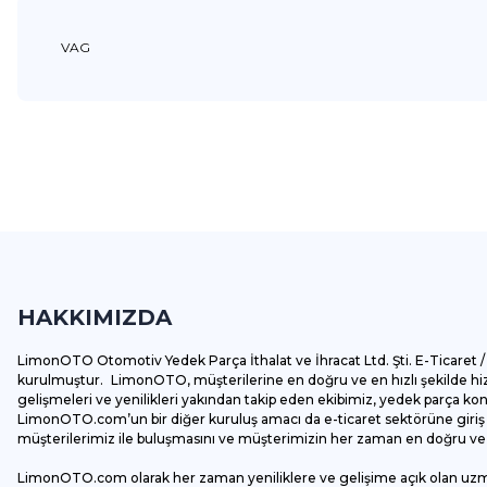
VAG
Bu ürünün fiyat bilgisi, resim, ürün açıklamalarında ve diğer k
Görüş ve önerileriniz için teşekkür ederiz.
Ürün resmi kalitesiz, bozuk veya görüntülenemiyor.
Ürün açıklamasında eksik bilgiler bulunuyor.
HAKKIMIZDA
Ürün bilgilerinde hatalar bulunuyor.
Ürün fiyatı diğer sitelerden daha pahalı.
LimonOTO Otomotiv Yedek Parça İthalat ve İhracat Ltd. Şti. E-Ticaret / 
Bu ürüne benzer farklı alternatifler olmalı.
kurulmuştur. LimonOTO, müşterilerine en doğru ve en hızlı şekilde hizm
gelişmeleri ve yenilikleri yakından takip eden ekibimiz, yedek parça k
LimonOTO.com’un bir diğer kuruluş amacı da e-ticaret sektörüne giriş y
müşterilerimiz ile buluşmasını ve müşterimizin her zaman en doğru ve av
LimonOTO.com olarak her zaman yeniliklere ve gelişime açık olan uz