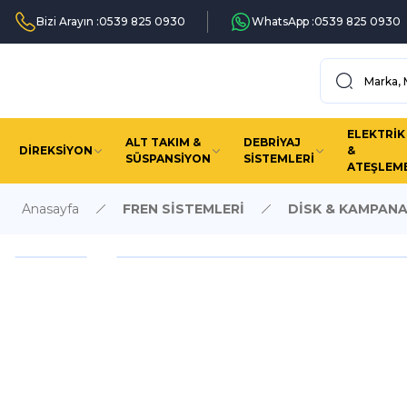
Bizi Arayın :
0539 825 0930
WhatsApp :
0539 825 0930
ELEKTRİK
ALT TAKIM &
DEBRİYAJ
DİREKSİYON
&
SÜSPANSİYON
SİSTEMLERİ
ATEŞLEM
Anasayfa
FREN SİSTEMLERİ
DİSK & KAMPAN