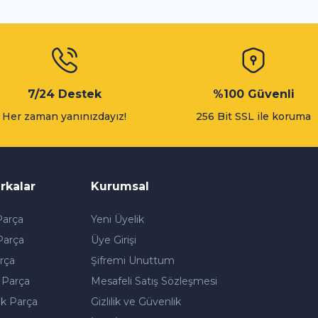
Gönder
7/24 Destek
%100 Güvenli
Her zaman yanınızdayız!
256 Bit SSL ile koruma
rkalar
Kurumsal
arça
Yeni Üyelik
Parça
Üye Girişi
rça
Şifremi Unuttum
 Parça
Mesafeli Satış Sözleşmesi
k Parça
Gizlilik ve Güvenlik