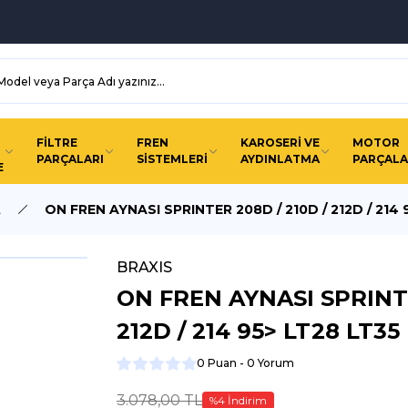
FİLTRE
FREN
KAROSERİ VE
MOTOR
PARÇALARI
SİSTEMLERİ
AYDINLATMA
PARÇALA
E
A
ON FREN AYNASI SPRINTER 208D / 210D / 212D / 214 
BRAXIS
ON FREN AYNASI SPRINTE
212D / 214 95> LT28 LT35
0 Puan - 0 Yorum
3.078,00 TL
%4 İndirim