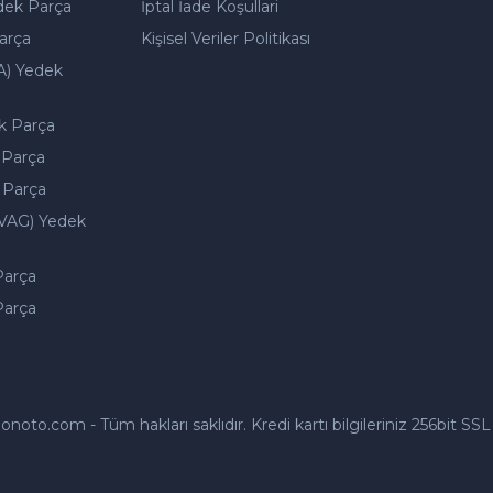
dek Parça
İptal İade Koşullari
arça
Kişisel Veriler Politikası
A) Yedek
k Parça
 Parça
 Parça
VAG) Yedek
Parça
Parça
to.com - Tüm hakları saklıdır. Kredi kartı bilgileriniz 256bit SSL 