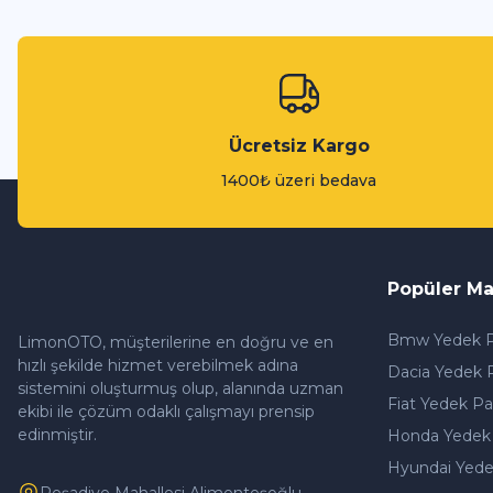
Ücretsiz Kargo
1400₺ üzeri bedava
Popüler Ma
Bmw Yedek P
LimonOTO, müşterilerine en doğru ve en
hızlı şekilde hizmet verebilmek adına
Dacia Yedek 
sistemini oluşturmuş olup, alanında uzman
Fiat Yedek Pa
ekibi ile çözüm odaklı çalışmayı prensip
edinmiştir.
Honda Yedek
Hyundai Yede