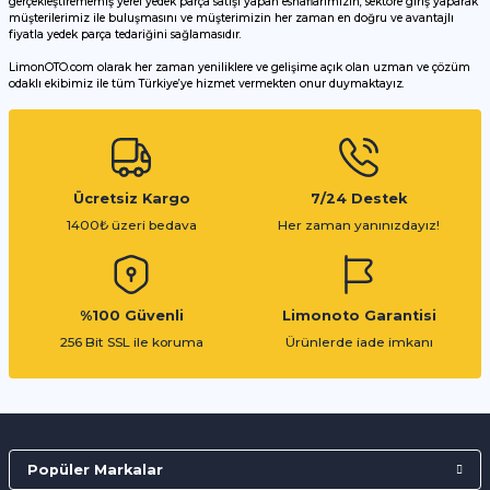
gerçekleştirememiş yerel yedek parça satışı yapan esnaflarımızın, sektöre giriş yaparak
müşterilerimiz ile buluşmasını ve müşterimizin her zaman en doğru ve avantajlı
fiyatla yedek parça tedariğini sağlamasıdır.
LimonOTO.com olarak her zaman yeniliklere ve gelişime açık olan uzman ve çözüm
odaklı ekibimiz ile tüm Türkiye’ye hizmet vermekten onur duymaktayız.
Gönder
Ücretsiz Kargo
7/24 Destek
1400₺ üzeri bedava
Her zaman yanınızdayız!
%100 Güvenli
Limonoto Garantisi
256 Bit SSL ile koruma
Ürünlerde iade imkanı
Popüler Markalar