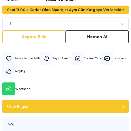
Saat 11:00'a Kadar Olan Siparişler Aynı Gün Kargoya Verilecektir
Sepete Ekle
Hemen Al
Fiyat Alarmı
Yorum Yap
Tavsiye Et
Paylaş
Whatsapp
Ürün Bilgisi
VAG