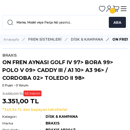
ARA
Anasayfa
FREN SİSTEMLERİ
DİSK & KAMPANA
ON FREN 
BRAXIS
ON FREN AYNASI GOLF IV 97> BORA 99>
POLO V 09> CADDY III / A1 10> A3 96> /
CORDOBA 02> TOLEDO II 98>
0 Puan - 0 Yorum
3.466,00 TL
%3 İndirim
3.351,00 TL
*349,34 TL den başlayan taksitlerle!
Kategori
DİSK & KAMPANA
Marka
BRAXIS
Stok Kodu
BRAXIS AE0047