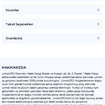
Yorumlar
Taksit Seçenekleri
Bu ürüne ilk yorumu siz yapın!
Önerileriniz
Yorum Yaz
Bu ürünün fiyat bilgisi, resim, ürün açıklamalarında ve diğer
konularda yetersiz gördüğünüz noktaları öneri formunu
kullanarak tarafımıza iletebilirsiniz.
Görüş ve önerileriniz için teşekkür ederiz.
HAKKIMIZDA
LimonOTO Otomotiv Yedek Parça İthalat ve İhracat Ltd. Şti. E-Ticaret / Yedek Parça
sektöründeki eksiklikleri ve her türlü ihtiyaca cevap verebilmek adına alanında uzman
Ürün resmi kalitesiz, bozuk veya görüntülenemiyor.
üç girişimci tarafından 2019 yılında kurulmuştur. LimonOTO, müşterilerine en doğru
ve en hızlı şekilde hizmet verebilmek adına sistemini oluşturmuş olup, alanında
Ürün açıklamasında eksik bilgiler bulunuyor.
uzman ekibi ile çözüm odaklı çalışmayı prensip edinmiştir. Yurtiçi ve Yurtdışı tüm
Ürün bilgilerinde hatalar bulunuyor.
gelişmeleri ve yenilikleri yakından takip eden ekibimiz, yedek parça konusunda
müşterilerimize en doğru hizmeti vermek adına, kendi alanlarında her konuda
Ürün fiyatı diğer sitelerden daha pahalı.
eğitilmekte ve bilgilerini yenilemektedirler. LimonOTO.com’un bir diğer kuruluş amacı
da e-ticaret sektörüne giriş yapmak için istekli ancak henüz bu girişimini
Bu ürüne benzer farklı alternatifler olmalı.