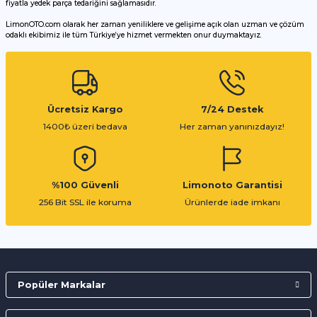
fiyatla yedek parça tedariğini sağlamasıdır.
LimonOTO.com olarak her zaman yeniliklere ve gelişime açık olan uzman ve çözüm
odaklı ekibimiz ile tüm Türkiye’ye hizmet vermekten onur duymaktayız.
Gönder
Ücretsiz Kargo
7/24 Destek
1400₺ üzeri bedava
Her zaman yanınızdayız!
%100 Güvenli
Limonoto Garantisi
256 Bit SSL ile koruma
Ürünlerde iade imkanı
Popüler Markalar