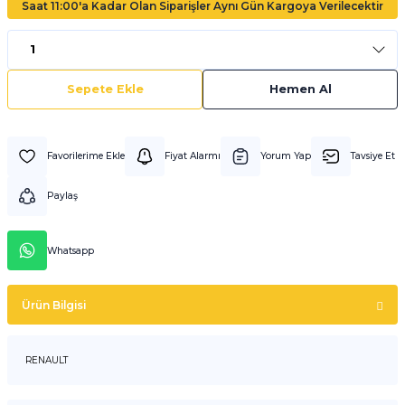
Saat 11:00'a Kadar Olan Siparişler Aynı Gün Kargoya Verilecektir
Sepete Ekle
Hemen Al
Fiyat Alarmı
Yorum Yap
Tavsiye Et
Paylaş
Whatsapp
Ürün Bilgisi
RENAULT