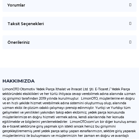
Yorumlar
Taksit Seçenekleri
Bu ürüne ilk yorumu siz yapın!
Önerileriniz
Yorum Yaz
Bu ürünün fiyat bilgisi, resim, ürün açıklamalarında ve diğer
konularda yetersiz gördüğünüz noktaları öneri formunu
kullanarak tarafımıza iletebilirsiniz.
Görüş ve önerileriniz için teşekkür ederiz.
HAKKIMIZDA
LimonOTO Otomotiv Yedek Parça İthalat ve İhracat Ltd. Şti. E-Ticaret / Yedek Parça
sektöründeki eksiklikleri ve her türlü ihtiyaca cevap verebilmek adına alanında uzman
Ürün resmi kalitesiz, bozuk veya görüntülenemiyor.
üç girişimci tarafından 2019 yılında kurulmuştur. LimonOTO, müşterilerine en doğru
ve en hızlı şekilde hizmet verebilmek adına sistemini oluşturmuş olup, alanında
Ürün açıklamasında eksik bilgiler bulunuyor.
uzman ekibi ile çözüm odaklı çalışmayı prensip edinmiştir. Yurtiçi ve Yurtdışı tüm
Ürün bilgilerinde hatalar bulunuyor.
gelişmeleri ve yenilikleri yakından takip eden ekibimiz, yedek parça konusunda
müşterilerimize en doğru hizmeti vermek adına, kendi alanlarında her konuda
Ürün fiyatı diğer sitelerden daha pahalı.
eğitilmekte ve bilgilerini yenilemektedirler. LimonOTO.com’un bir diğer kuruluş amacı
da e-ticaret sektörüne giriş yapmak için istekli ancak henüz bu girişimini
Bu ürüne benzer farklı alternatifler olmalı.
gerçekleştirememiş yerel yedek parça satışı yapan esnaflarımızın, sektöre giriş yaparak
müşterilerimiz ile buluşmasını ve müşterimizin her zaman en doğru ve avantajlı