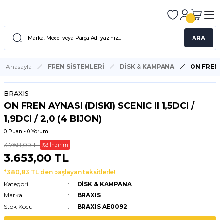
ARA
Anasayfa
FREN SİSTEMLERİ
DİSK & KAMPANA
ON FREN A
BRAXIS
ON FREN AYNASI (DISKI) SCENIC II 1,5DCI /
1,9DCI / 2,0 (4 BIJON)
0 Puan - 0 Yorum
3.768,00 TL
%3 İndirim
3.653,00 TL
*380,83 TL den başlayan taksitlerle!
Kategori
DİSK & KAMPANA
Marka
BRAXIS
Stok Kodu
BRAXIS AE0092