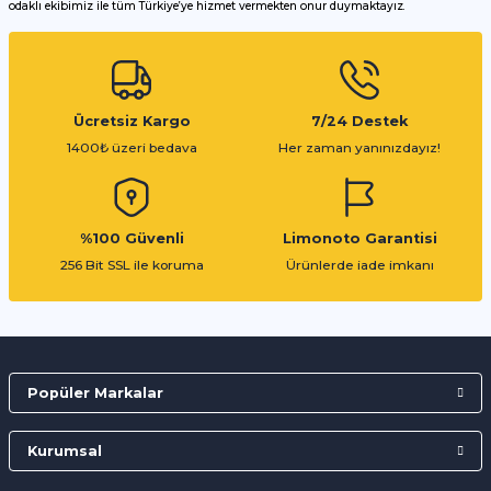
odaklı ekibimiz ile tüm Türkiye’ye hizmet vermekten onur duymaktayız.
Gönder
Ücretsiz Kargo
7/24 Destek
1400₺ üzeri bedava
Her zaman yanınızdayız!
%100 Güvenli
Limonoto Garantisi
256 Bit SSL ile koruma
Ürünlerde iade imkanı
Popüler Markalar
Kurumsal