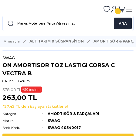
ARA
Anasayfa
ALT TAKIM & SÜSPANSİYON
AMORTİSÖR & PARÇA
SWAG
ON AMORTISOR TOZ LASTIGI CORSA C
VECTRA B
0 Puan - 0 Yorum
378,00 TL
%30 İndirim
263,00 TL
*27,42 TL den başlayan taksitlerle!
Kategori
AMORTİSÖR & PARÇALARI
Marka
SWAG
Stok Kodu
SWAG 40540017