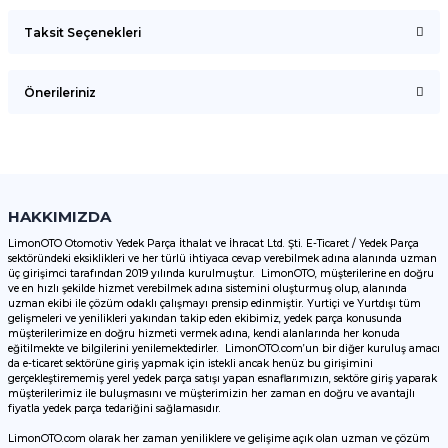
Taksit Seçenekleri
Bu ürüne ilk yorumu siz yapın!
Önerileriniz
Yorum Yaz
Bu ürünün fiyat bilgisi, resim, ürün açıklamalarında ve diğer
konularda yetersiz gördüğünüz noktaları öneri formunu
kullanarak tarafımıza iletebilirsiniz.
Görüş ve önerileriniz için teşekkür ederiz.
HAKKIMIZDA
LimonOTO Otomotiv Yedek Parça İthalat ve İhracat Ltd. Şti. E-Ticaret / Yedek Parça
sektöründeki eksiklikleri ve her türlü ihtiyaca cevap verebilmek adına alanında uzman
Ürün resmi kalitesiz, bozuk veya görüntülenemiyor.
üç girişimci tarafından 2019 yılında kurulmuştur. LimonOTO, müşterilerine en doğru
ve en hızlı şekilde hizmet verebilmek adına sistemini oluşturmuş olup, alanında
Ürün açıklamasında eksik bilgiler bulunuyor.
uzman ekibi ile çözüm odaklı çalışmayı prensip edinmiştir. Yurtiçi ve Yurtdışı tüm
Ürün bilgilerinde hatalar bulunuyor.
gelişmeleri ve yenilikleri yakından takip eden ekibimiz, yedek parça konusunda
müşterilerimize en doğru hizmeti vermek adına, kendi alanlarında her konuda
Ürün fiyatı diğer sitelerden daha pahalı.
eğitilmekte ve bilgilerini yenilemektedirler. LimonOTO.com’un bir diğer kuruluş amacı
da e-ticaret sektörüne giriş yapmak için istekli ancak henüz bu girişimini
Bu ürüne benzer farklı alternatifler olmalı.
gerçekleştirememiş yerel yedek parça satışı yapan esnaflarımızın, sektöre giriş yaparak
müşterilerimiz ile buluşmasını ve müşterimizin her zaman en doğru ve avantajlı
fiyatla yedek parça tedariğini sağlamasıdır.
LimonOTO.com olarak her zaman yeniliklere ve gelişime açık olan uzman ve çözüm