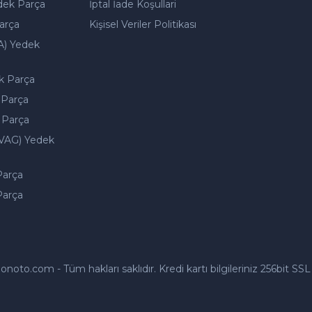
dek Parça
İptal İade Koşullari
arça
Kişisel Veriler Politikası
A) Yedek
k Parça
 Parça
 Parça
VAG) Yedek
Parça
Parça
to.com - Tüm hakları saklıdır. Kredi kartı bilgileriniz 256bit SSL 