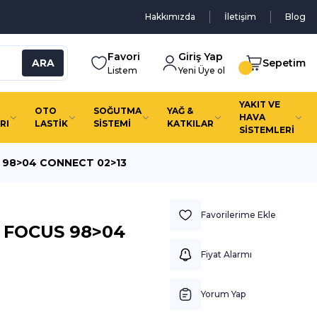
Hakkımızda
İletişim
Blog
Favori
Giriş Yap
ARA
Sepetim
Listem
Yeni Üye ol
YAKIT VE
OTO
SOĞUTMA
YAĞ &
HAVA
RI
LASTİK
SİSTEMİ
KATKILAR
SİSTEMLERİ
98>04 CONNECT 02>13
 FOCUS 98>04
Fiyat Alarmı
Yorum Yap