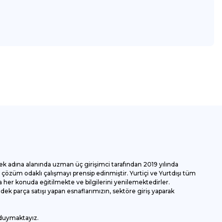
za iletebilirsiniz.
ek adına alanında uzman üç girişimci tarafından 2019 yılında
özüm odaklı çalışmayı prensip edinmiştir. Yurtiçi ve Yurtdışı tüm
 her konuda eğitilmekte ve bilgilerini yenilemektedirler.
k parça satışı yapan esnaflarımızın, sektöre giriş yaparak
 duymaktayız.