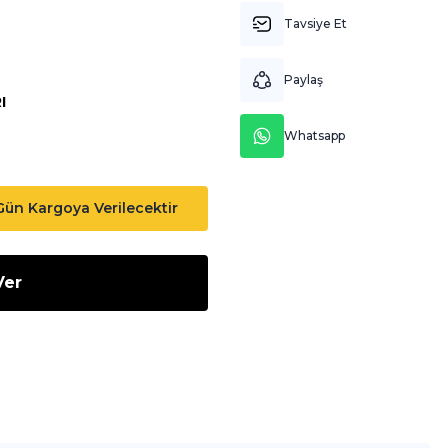
Tavsiye Et
Paylaş
I
Whatsapp
 Gün Kargoya Verilecektir
Ver