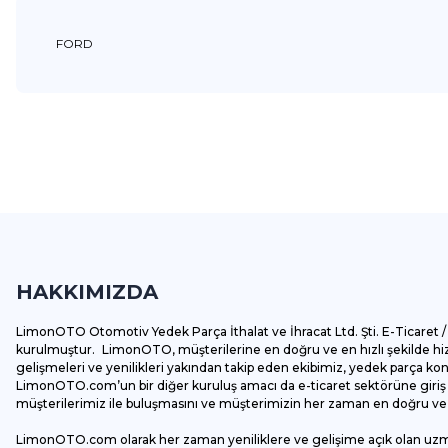
FORD
Bu ürünün fiyat bilgisi, resim, ürün açıklamalarında ve diğer k
Görüş ve önerileriniz için teşekkür ederiz.
Ürün resmi kalitesiz, bozuk veya görüntülenemiyor.
Ürün açıklamasında eksik bilgiler bulunuyor.
HAKKIMIZDA
Ürün bilgilerinde hatalar bulunuyor.
Ürün fiyatı diğer sitelerden daha pahalı.
LimonOTO Otomotiv Yedek Parça İthalat ve İhracat Ltd. Şti. E-Ticaret / 
Bu ürüne benzer farklı alternatifler olmalı.
kurulmuştur. LimonOTO, müşterilerine en doğru ve en hızlı şekilde hizm
gelişmeleri ve yenilikleri yakından takip eden ekibimiz, yedek parça k
LimonOTO.com’un bir diğer kuruluş amacı da e-ticaret sektörüne giriş y
müşterilerimiz ile buluşmasını ve müşterimizin her zaman en doğru ve av
LimonOTO.com olarak her zaman yeniliklere ve gelişime açık olan uz