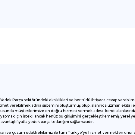
onularda yetersiz gördüğünüz noktaları öneri formunu kullanarak tarafımı
Bu ürüne ilk yorumu siz yapın!
Yorum Yaz
Yedek Parça sektöründeki eksiklikleri ve her türlü ihtiyaca cevap verebilm
et verebilmek adına sistemini oluşturmuş olup, alanında uzman ekibi ile ç
onusunda müşterilerimize en doğru hizmeti vermek adına, kendi alanlarında
apmak için istekli ancak henüz bu girişimini gerçekleştirememiş yerel yede
antajlı fiyatla yedek parça tedariğini sağlamasıdır.
man ve çözüm odaklı ekibimiz ile tüm Türkiye’ye hizmet vermekten onur