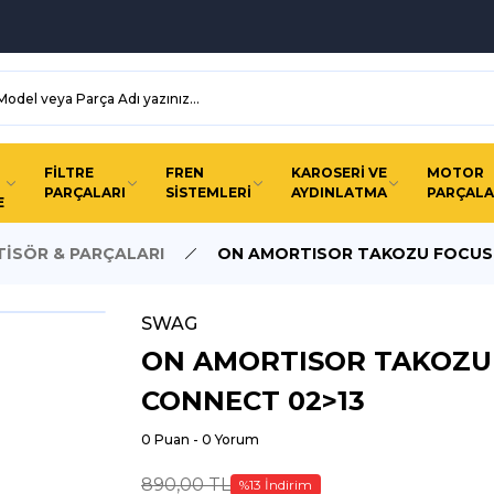
FİLTRE
FREN
KAROSERİ VE
MOTOR
PARÇALARI
SİSTEMLERİ
AYDINLATMA
PARÇALA
E
İSÖR & PARÇALARI
ON AMORTISOR TAKOZU FOCUS 
SWAG
ON AMORTISOR TAKOZU
CONNECT 02>13
0 Puan - 0 Yorum
890,00 TL
%13 İndirim