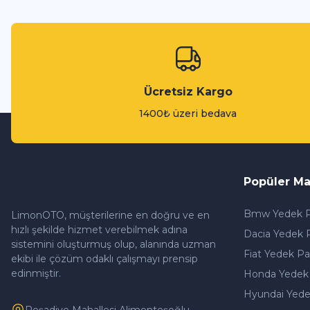
Ücretsiz Kargo
1400₺ üzeri bedava
Popüler Ma
Bmw Yedek P
LimonOTO, müşterilerine en doğru ve en
hızlı şekilde hizmet verebilmek adına
Dacia Yedek 
sistemini oluşturmuş olup, alanında uzman
Fiat Yedek Pa
ekibi ile çözüm odaklı çalışmayı prensip
edinmiştir.
Honda Yedek
Hyundai Yede