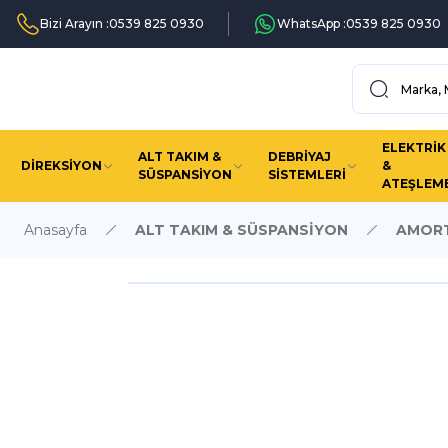
Bizi Arayın :
0539 825 0930
WhatsApp :
0539 825 0930
ELEKTRİK
ALT TAKIM &
DEBRİYAJ
DİREKSİYON
&
SÜSPANSİYON
SİSTEMLERİ
ATEŞLEM
Anasayfa
ALT TAKIM & SÜSPANSİYON
AMORT