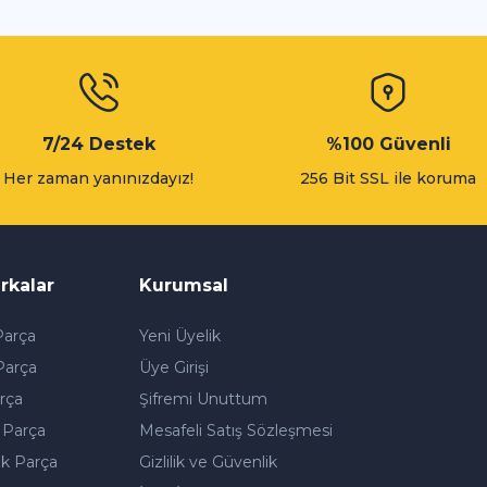
Gönder
7/24 Destek
%100 Güvenli
Her zaman yanınızdayız!
256 Bit SSL ile koruma
rkalar
Kurumsal
arça
Yeni Üyelik
Parça
Üye Girişi
rça
Şifremi Unuttum
 Parça
Mesafeli Satış Sözleşmesi
k Parça
Gizlilik ve Güvenlik