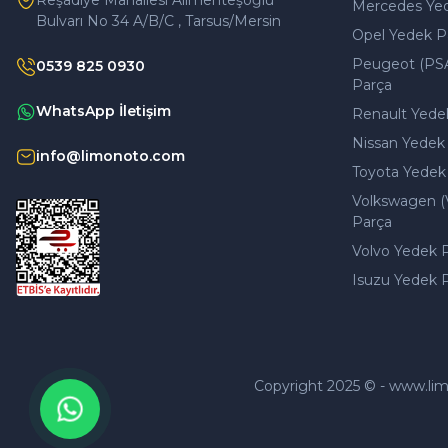
Reşadiye Mahallesi Alimenteşoğlu
Mercedes Ye
Bulvarı No 34 A/B/C , Tarsus/Mersin
Opel Yedek P
Peugeot (PS
0539 825 0930
Parça
WhatsApp İletişim
Renault Yede
Nissan Yedek
info@limonoto.com
Toyota Yedek
Volkswagen (
Parça
Volvo Yedek 
Isuzu Yedek 
Copyright 2025 © - www.limono